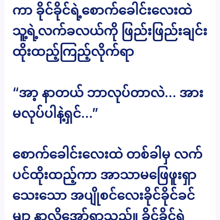
ကာ ခိုင်ခိုင်ရဲ့စောက်ခေါင်းလေးထဲ
သူ့ရဲ့လက်ခလယ်ကို ဖြည်းဖြည်းချင်း
ထိုးထည့်ကြည့်လိုက်ရာ
“အာ့ နာတယ် ဘာလုပ်တာလဲ… အား
မလုပ်ပါနဲ့ရှင်…”
စောက်ခေါင်းလေးထဲ တစ်ခါမှ လက်
ပင်ထိုးထည့်ကာ အာသာမဖြေဖူးရှာ
သေးသော အပျိုစင်လေးခိုင်ခိုင်ခင်
မျာ နာလို့အော်ရှာသည်။ ခိုင်ခိုင်ရဲ့