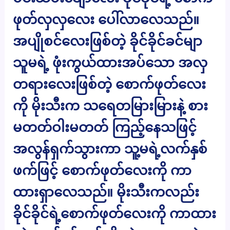
ဖုတ်လှလှလေး ပေါ်လာလေသည်။
အပျိုစင်လေးဖြစ်တဲ့ ခိုင်ခိုင်ခင်မျာ
သူမရဲ့ ဖုံးကွယ်ထားအပ်သော အလှ
တရားလေးဖြစ်တဲ့ စောက်ဖုတ်လေး
ကို မိုးသီးက သရေတမြားမြားနဲ့ စား
မတတ်ဝါးမတတ် ကြည့်နေသဖြင့်
အလွန်ရှက်သွားကာ သူ့မရဲ့လက်နှစ်
ဖက်ဖြင့် စောက်ဖုတ်လေးကို ကာ
ထားရှာလေသည်။ မိုးသီးကလည်း
ခိုင်ခိုင်ရဲ့စောက်ဖုတ်လေးကို ကာထား