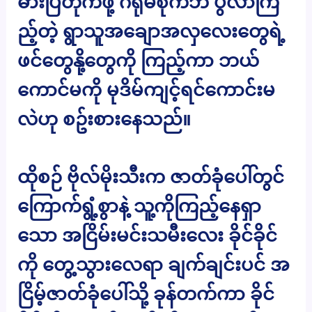
ဓားပြတိုက်ဖို့ ဂရုမစိုက်ဘဲ ပွဲလာကြ
ည့်တဲ့ ရွာသူအချောအလှလေးတွေရဲ့
ဖင်တွေနို့တွေကို ကြည့်ကာ ဘယ်
ကောင်မကို မုဒိမ်ကျင့်ရင်ကောင်းမ
လဲဟု စဥ်းစားနေသည်။
ထိုစဉ် ဗိုလ်မိုးသီးက ဇာတ်ခုံပေါ်တွင်
ကြောက်ရွံ့စွာနဲ့ သူ့ကိုကြည့်နေရှာ
သော အငြိမ်းမင်းသမီးလေး ခိုင်ခိုင်
ကို တွေ့သွားလေရာ ချက်ချင်းပင် အ
ငြိမ့်ဇာတ်ခုံပေါ်သို့ ခုန်တက်ကာ ခိုင်