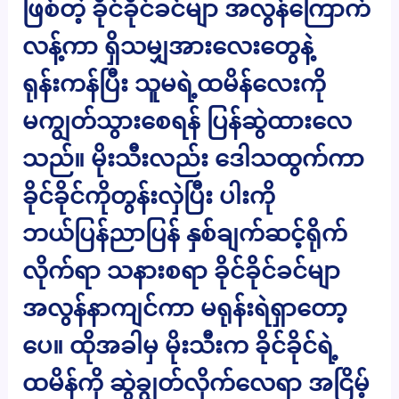
ဖြစ်တဲ့ ခိုင်ခိုင်ခင်မျာ အလွန်ကြောက်
လန့်ကာ ရှိသမျှအားလေးတွေနဲ့
ရုန်းကန်ပြီး သူမရဲ့ထမိန်လေးကို
မကျွတ်သွားစေရန် ပြန်ဆွဲထားလေ
သည်။ မိုးသီးလည်း ဒေါသထွက်ကာ
ခိုင်ခိုင်ကိုတွန်းလှဲပြီး ပါးကို
ဘယ်ပြန်ညာပြန် နှစ်ချက်ဆင့်ရိုက်
လိုက်ရာ သနားစရာ ခိုင်ခိုင်ခင်မျာ
အလွန်နာကျင်ကာ မရုန်းရဲရှာတော့
ပေ။ ထိုအခါမှ မိုးသီးက ခိုင်ခိုင်ရဲ့
ထမိန်ကို ဆွဲချွတ်လိုက်လေရာ အငြိမ့်