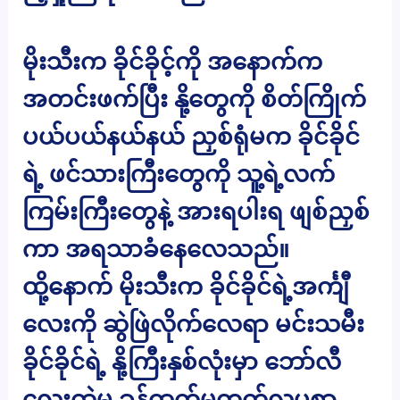
မိုးသီးက ခိုင်ခိုင့်ကို အနောက်က
အတင်းဖက်ပြီး နို့တွေကို စိတ်ကြိုက်
ပယ်ပယ်နယ်နယ် ညှစ်ရုံမက ခိုင်ခိုင်
ရဲ့ ဖင်သားကြီးတွေကို သူ့ရဲ့လက်
ကြမ်းကြီးတွေနဲ့ အားရပါးရ ဖျစ်ညှစ်
ကာ အရသာခံနေလေသည်။
ထို့နောက် မိုးသီးက ခိုင်ခိုင်ရဲ့အင်္ကျီ
လေးကို ဆွဲဖြဲလိုက်လေရာ မင်းသမီး
ခိုင်ခိုင်ရဲ့ နို့ကြီးနှစ်လုံးမှာ ဘော်လီ
လေးထဲမှ ခုန်ထွက်မတက်လှပစွာ