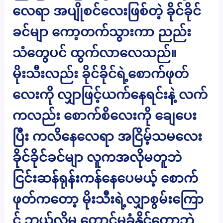
လေရာ အပျိုစင်လေးဖြစ်တဲ့ ခိုင်ခိုင်
ခင်မျာ ကော့တက်သွားကာ ညည်း
သံတွေပင် ထွက်လာလေသည်။
မိုးသီးလည်း ခိုင်ခိုင်ရဲ့စောက်ဖုတ်
လေးကို လျှာဖြင့်ယက်နေရင်းနဲ့ လက်
ကလည်း စောက်စိလေးကို ချေပေး
ပြီး ကလိနေလေရာ အငြိမ့်သမလေး
ခိုင်ခိုင်ခင်မျာ လူကအလိုမတူဘဲ
ငြင်းဆန်ရုန်းကန်နေပေမယ့် စောက်
ဖုတ်ကတော့ မိုးသီးရဲ့လျှာစွမ်းကြော
င့် ဘယ်လိုမှ တောင့်မခံနိုင်တော့ဘဲ