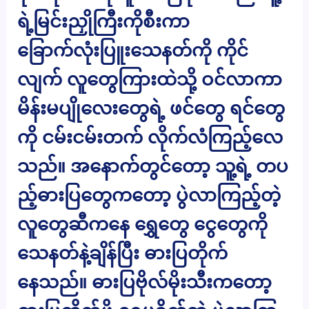
ရဲ့မြင်းညှိုကြီးကိုစီးကာ
ခြောက်လုံးပြူးသေနတ်ကို ကိုင်
လျက် လူတွေကြားထဲသို့ ဝင်လာကာ
မိန်းမပျိုလေးတွေရဲ့ ဖင်တွေ ရင်တွေ
ကို ငမ်းငမ်းတက် လိုက်လံကြည့်လေ
သည်။ အနောက်တွင်တော့ သူ့ရဲ့ တပ
ည့်ဓားပြတွေကတော့ ပွဲလာကြည့်တဲ့
လူတွေဆီကနေ ရွှေတွေ ငွေတွေကို
သေနတ်နဲ့ချိန်ပြီး ဓားပြတိုက်
နေသည်။ ဓားပြဗိုလ်မိုးသီးကတော့