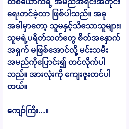
တစ်ယောက်ရဲ့ အမည်အရင်းအတိုင်း
ရေးတင်ခဲ့တာ ဖြစ်ပါသည်။ အခု
အခါမှာတော့ သူမနှင့်သိသောသူများ၊
သူမရဲ့ပရိတ်သတ်တွေ စိတ်အနှောက်
အရှက် မဖြစ်အောင်လို့ မင်းသမီး
အမည်ကိုပြောင်း၍ တင်လိုက်ပါ
သည်။ အားလုံးကို ကျေးဇူးတင်ပါ
တယ်။
ကျော်ကြီး…။