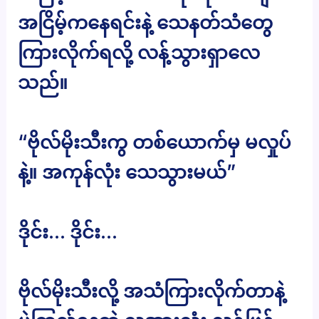
အငြိမ့်ကနေရင်းနဲ့ သေနတ်သံတွေ
ကြားလိုက်ရလို့ လန့်သွားရှာလေ
သည်။
“ဗိုလ်မိုးသီးကွ တစ်ယောက်မှ မလှုပ်
နဲ့။ အကုန်လုံး သေသွားမယ်”
ဒိုင်း… ဒိုင်း…
ဗိုလ်မိုးသီးလို့ အသံကြားလိုက်တာနဲ့