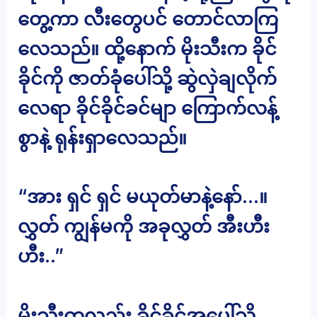
တွေ့ကာ လီးတွေပင် တောင်လာကြ
လေသည်။ ထို့နောက် မိုးသီးက ခိုင်
ခိုင်ကို ဇာတ်ခုံပေါ်သို့ ဆွဲလှဲချလိုက်
လေရာ ခိုင်ခိုင်ခင်မျာ ကြောက်လန့်
စွာနဲ့ ရုန်းရှာလေသည်။
“အား ရှင် ရှင် မယုတ်မာနဲ့နော်…။
လွှတ် ကျွန်မကို အခုလွှတ် အီးဟီး
ဟီး..”
မိုးသီးကလည်း ခိုင်ခိုင်အပေါ်သို့