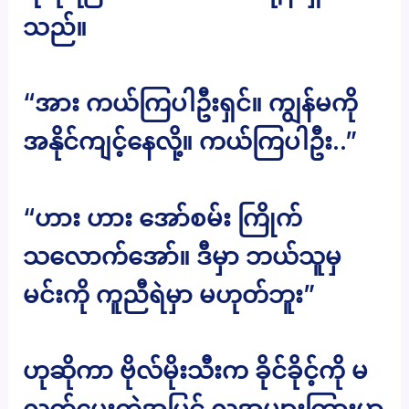
သည်။
“အား ကယ်ကြပါဦးရှင်။ ကျွန်မကို
အနိုင်ကျင့်နေလို့။ ကယ်ကြပါဦး..”
“ဟား ဟား အော်စမ်း ကြိုက်
သလောက်အော်။ ဒီမှာ ဘယ်သူမှ
မင်းကို ကူညီရဲမှာ မဟုတ်ဘူး”
ဟုဆိုကာ ဗိုလ်မိုးသီးက ခိုင်ခိုင့်ကို မ
လွှတ်ပေးတဲ့အပြင် လူအများကြားမှာ