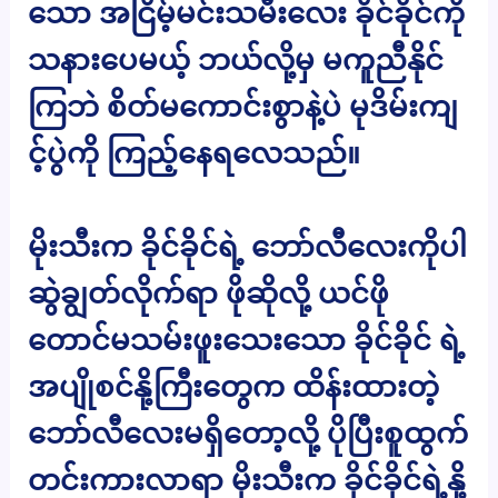
သော အငြိမ့်မင်းသမီးလေး ခိုင်ခိုင်ကို
သနားပေမယ့် ဘယ်လို့မှ မကူညီနိုင်
ကြဘဲ စိတ်မကောင်းစွာနဲ့ပဲ မုဒိမ်းကျ
င့်ပွဲကို ကြည့်နေရလေသည်။
မိုးသီးက ခိုင်ခိုင်ရဲ့ ဘော်လီလေးကိုပါ
ဆွဲချွတ်လိုက်ရာ ဖိုဆိုလို့ ယင်ဖို
တောင်မသမ်းဖူးသေးသော ခိုင်ခိုင် ရဲ့
အပျိုစင်နို့ကြီးတွေက ထိန်းထားတဲ့
ဘော်လီလေးမရှိတော့လို့ ပိုပြီးစူထွက်
တင်းကားလာရာ မိုးသီးက ခိုင်ခိုင်ရဲ့နို့