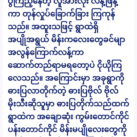
ပွဲကြည့်နေတဲ့ လူအားလုံး လန့်ဖြန့်
ကာ တုန်လှုပ်ခြောက်ခြား ကြကုန်
သည်။ အထူးသဖြင့် ရွာထဲရှိ
အပျိုအရွယ် မိန်းကလေးတွေခင်မျာ
အလွန်ကြောက်လန့်ကာ
ဆောက်တည်ရာမရတော့ပဲ ငိုယိုကြ
လေသည်။ အကြောင်းမှာ အခုရွာကို
ဓားပြလာတိုက်တဲ့ ဓားပြဗိုလ် ဗိုလ်
မိုးသီးဆိုသူမှာ ဓားပြတိုက်သည်ထက်
ရွာထဲက အချောဆုံး ကွမ်းတောင်ကိုင်
ပန်းတောင်ကိုင် မိန်းမပျိုလေးတွေကို