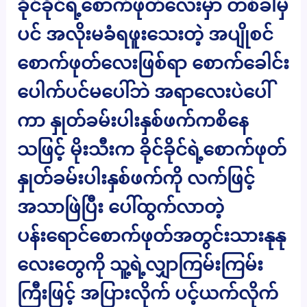
ခိုင်ခိုင်ရဲ့စောက်ဖုတ်လေးမှာ တစ်ခါမှ
ပင် အလိုးမခံရဖူးသေးတဲ့ အပျိုစင်
စောက်ဖုတ်လေးဖြစ်ရာ စောက်ခေါင်း
ပေါက်ပင်မပေါ်ဘဲ အရာလေးပဲပေါ်
ကာ နှုတ်ခမ်းပါးနှစ်ဖက်ကစိနေ
သဖြင့် မိုးသီးက ခိုင်ခိုင်ရဲ့စောက်ဖုတ်
နှုတ်ခမ်းပါးနှစ်ဖက်ကို လက်ဖြင့်
အသာဖြဲပြီး ပေါ်ထွက်လာတဲ့
ပန်းရောင်စောက်ဖုတ်အတွင်းသားနုနု
လေးတွေကို သူ့ရဲ့လျှာကြမ်းကြမ်း
ကြီးဖြင့် အပြားလိုက် ပင့်ယက်လိုက်