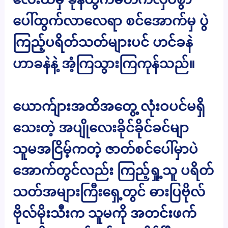
ပေါ်ထွက်လာလေရာ စင်အောက်မှ ပွဲ
ကြည့်ပရိတ်သတ်များပင် ဟင်ခနဲ
ဟာခနဲနဲ့ အံ့ကြသွားကြကုန်သည်။
ယောက်ျားအထိအတွေ့ လုံးဝပင်မရှိ
သေးတဲ့ အပျိုလေးခိုင်ခိုင်ခင်မျာ
သူမအငြိမ့်ကတဲ့ ဇာတ်စင်ပေါ်မှာပဲ
အောက်တွင်လည်း ကြည့်ရှု့သူ ပရိတ်
သတ်အများကြီးရှေ့တွင် ဓားပြဗိုလ်
ဗိုလ်မိုးသီးက သူမကို အတင်းဖက်