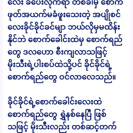
လေး ခဲပေးလိုက်ရာ တစ်ခါမှ စောက်
ဖုတ်အယက်မခံဖူးသေးတဲ့ အပျိုစင်
လေးခိုင်ခိုင်ခင်မျာ ဘယ်လိုမှမထိန်း
နိုင်ဘဲ စောက်ခေါင်းထဲမှ စောက်ရည်
တွေ ဒလဟော စီးကျလာသဖြင့်
မိုးသီးရဲ့ပါးစပ်ထဲသို့ပင် ခိုင်ခိုင်ရဲ့
စောက်ရည်တွေ ဝင်လာလေသည်။
ခိုင်ခိုင်ရဲ့စောက်ခေါင်းလေးထဲ
စောက်ရည်တွေ ရွှဲနစ်နေပြီ ဖြစ်
သဖြင့် မိုးသီးလည်း တစ်ဆင့်တက်