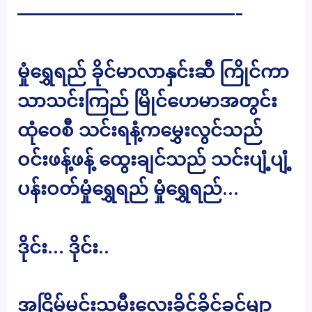
————————————-
မှုံရွှေရည် ခိုင်မာလာနှင်းဆီ ကြိုင်ကာ
သာသင်းကြည် မြိုင်ဟေမာအတွင်း
ထုံဝေစီ သင်းရနံ့ကမွှေးလွင်သည်
ဝင်းဖန့်ဖန့် ထွေးချင်သည် သင်းပျံ့ပျံ့
ပန်းဝတ်မှုံရွှေရည် မှုံရွှေရည်…
ဒိုင်း… ဒိုင်း..
အငြိမ့်မင်းသမီးလေးခိုင်ခိုင်ခင်မျာ