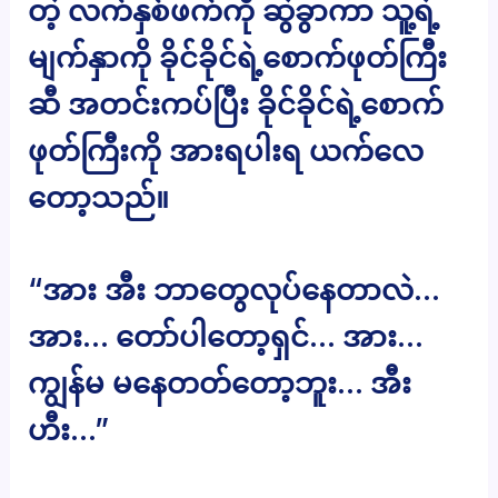
တဲ့ လက်နှစ်ဖက်ကို ဆွဲခွာကာ သူ့ရဲ့
မျက်နှာကို ခိုင်ခိုင်ရဲ့စောက်ဖုတ်ကြီး
ဆီ အတင်းကပ်ပြီး ခိုင်ခိုင်ရဲ့စောက်
ဖုတ်ကြီးကို အားရပါးရ ယက်လေ
တော့သည်။
“အား အီး ဘာတွေလုပ်နေတာလဲ…
အား… တော်ပါတော့ရှင်… အား…
ကျွန်မ မနေတတ်တော့ဘူး… အီး
ဟီး…”