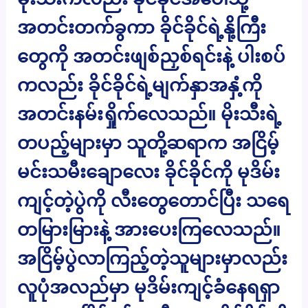
အတင်းတက်ခွကာ ခိုင်ခိုင်ရဲ့နို့ကြီး
တွေကို အတင်းဖျစ်ညှစ်ရင်းနဲ့ ပါးစပ်
ကလည်း ခိုင်ခိုင်ရဲ့မျက်နှာအနှံ့ကို
အတင်းနမ်းရှိုက်လေသည်။ မိုးသီးရဲ့
တပည့်များမှာ သူတို့ဆရာက အငြိမ့်
မင်းသမီးချောလေး ခိုင်ခိုင်ကို မုဒိမ်း
ကျင့်တဲ့ပွဲကို လီးတွေတောင်ပြီး သရေ
တမြားမြားနဲ့ အားပေးကြလေသည်။
အငြိမ့်ပွဲလာကြည့်တဲ့သူများမှာလည်း
လူပုံအလည်မှာ မုဒိမ်းကျင့်ခံနေရရှာ