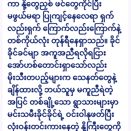
ကာ နို့တွေညှစ် ဖင်တွေကိုင်ပြီး
မဖွယ်မရာ ပြုကျင့်နေလေရာ ရှက်
လည်းရှက် ကြောက်လည်းကြောက်နဲ့
တစ်ကိုယ်လုံး တုန်ရီနေရှာသည်။ ခိုင်
ခိုင်ခင်မျာ အကူအညီရလိုရငြား
အော်ဟစ်တောင်းရှာသော်လည်း
မိုးသီးတပည့်များက သေနတ်တွေနဲ့
ချိန်ထားလို့ ဘယ်သူမှ မကူညီရဲတဲ့
အပြင် တစ်ချို့သော ရွာသားများမှာ
မင်းသမီးခိုင်ခိုင်ရဲ့ ဝင်းဝါနုဖတ်ပြီး
လုံးဝန်းတင်းကားနေတဲ့ နို့ကြီးတွေကို