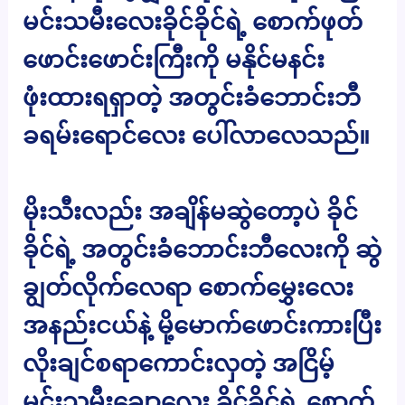
မင်းသမီးလေးခိုင်ခိုင်ရဲ့ စောက်ဖုတ်
ဖောင်းဖောင်းကြီးကို မနိုင်မနင်း
ဖုံးထားရရှာတဲ့ အတွင်းခံဘောင်းဘီ
ခရမ်းရောင်လေး ပေါ်လာလေသည်။
မိုးသီးလည်း အချိန်မဆွဲတော့ပဲ ခိုင်
ခိုင်ရဲ့ အတွင်းခံဘောင်းဘီလေးကို ဆွဲ
ချွတ်လိုက်လေရာ စောက်မွှေးလေး
အနည်းငယ်နဲ့ မို့မောက်ဖောင်းကားပြီး
လိုးချင်စရာကောင်းလှတဲ့ အငြိမ့်
မင်းသမီးချောလေး ခိုင်ခိုင်ရဲ့ စောက်