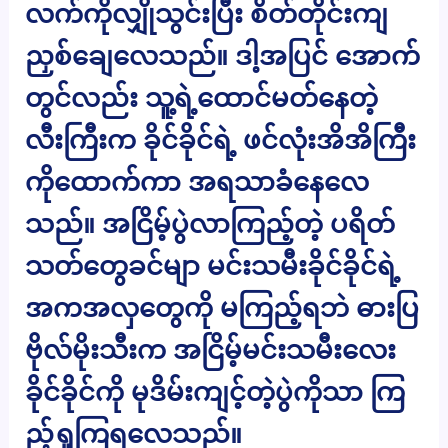
လက်ကိုလျှိုသွင်းပြီး စိတ်တိုင်းကျ
ညှစ်ချေလေသည်။ ဒါ့အပြင် အောက်
တွင်လည်း သူ့ရဲ့ထောင်မတ်နေတဲ့
လီးကြီးက ခိုင်ခိုင်ရဲ့ ဖင်လုံးအိအိကြီး
ကိုထောက်ကာ အရသာခံနေလေ
သည်။ အငြိမ့်ပွဲလာကြည့်တဲ့ ပရိတ်
သတ်တွေခင်မျာ မင်းသမီးခိုင်ခိုင်ရဲ့
အကအလှတွေကို မကြည့်ရဘဲ ဓားပြ
ဗိုလ်မိုးသီးက အငြိမ့်မင်းသမီးလေး
ခိုင်ခိုင်ကို မုဒိမ်းကျင့်တဲ့ပွဲကိုသာ ကြ
ည့်ရှုကြရလေသည်။