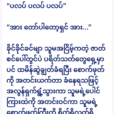
“ပလပ် ပလပ် ပလပ်”
“အား တော်ပါတော့ရှင် အား…”
ခိုင်ခိုင်ခင်မျာ သူမအငြိမ့်ကတဲ့ ဇာတ်
စင်ပေါ်တွင်ပဲ ပရိတ်သတ်တွေရှေ့မှာ
ပင် ထမိန်ဆွဲချွတ်ခံရပြီး စောက်ဖုတ်
ကို အတင်းယက်တာ ခံနေရသဖြင့်
အလွန်ရှက်ရွံ့သွားကာ သူမရဲ့ပေါင်
ကြားထဲကို အတင်းဝင်ကာ သူမရဲ့
စောက်ဖုတ်ကြီးကို စိတ်ရှိလက်ရှိ