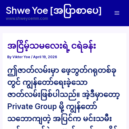
Skip
Shwe Yoe [အပြာစာပေ]
to
Mai
content
www.shweyoemm.com
Men
အငြိမ့်သမလေးရဲ့ ငရဲခန်း
By
Viktor Yoe
/
April 19, 2026
ဤဇာတ်လမ်းမှာ ဖေ့ဘွတ်ဂရုတစ်ခု
တွင် ကျွန်တော်ရေးခဲ့သော
ဇာတ်လမ်းဖြစ်ပါသည်။ အဲ့ဒီမှာတော့
Private Group မို့ ကျွန်တော်
သဘောကျတဲ့ အပြင်က မင်းသမီး