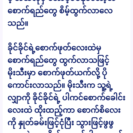
စောက်ရည်တွေ စိမ့်ထွက်လာလေ
သည်။
ခိုင်ခိုင်ရဲ့စောက်ဖုတ်လေးထဲမှ
စောက်ရည်တွေ ထွက်လာသဖြင့်
မိုးသီးမှာ စောက်ဖုတ်ယက်လို့ ပို
ကောင်းလာသည်။ မိုးသီးက သူ့ရဲ့
လျှာကို ခိုင်ခိုင်ရဲ့ ပါကင်စောက်ခေါင်း
လေးထဲ ထိုးထည့်ကာ စောက်စိလေး
ကို နှုတ်ခမ်းဖြင့်ငုံပြီး သွားဖြင့်ဖွဖွ