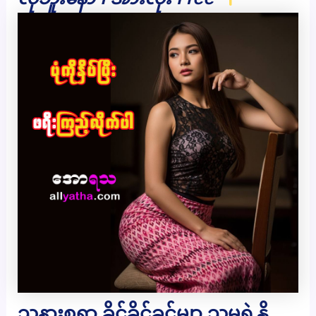
သနားစရာ ခိုင်ခိုင်ခင်မျာ သူမရဲ့နို့