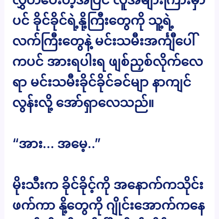
ပင် ခိုင်ခိုင်ရဲ့နို့ကြီးတွေကို သူ့ရဲ့
လက်ကြီးတွေနဲ့ မင်းသမီးအင်္ကျီပေါ်
ကပင် အားရပါးရ ဖျစ်ညှစ်လိုက်လေ
ရာ မင်းသမီးခိုင်ခိုင်ခင်မျာ နာကျင်
လွန်းလို့ အော်ရှာလေသည်။
“အား… အမေ့..”
မိုးသီးက ခိုင်ခိုင့်ကို အနောက်ကသိုင်း
ဖက်ကာ နို့တွေကို ဂျိုင်းအောက်ကနေ