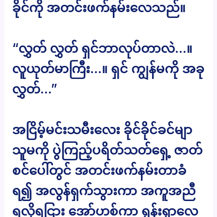
ခိုင်ကို အတင်းဖက်နမ်းလေသည်။
“လွှတ် လွှတ် ရှင်ဘာလုပ်တာလဲ…။
လူယုတ်မာကြီး…။ ရှင် ကျွန်မကို အခု
လွှတ်…”
အငြိမ့်မင်းသမီးလေး ခိုင်ခိုင်ခင်မျာ
သူမကို ပွဲကြည့်ပရိတ်သတ်ရှေ့ ဇာတ်
စင်ပေါ်တွင် အတင်းဖက်နမ်းတာခံ
ရ၍ အလွန်ရှက်သွားကာ အကူအညီ
ရလိုရငြား အော်ဟစ်ကာ ရုန်းရှာလေ