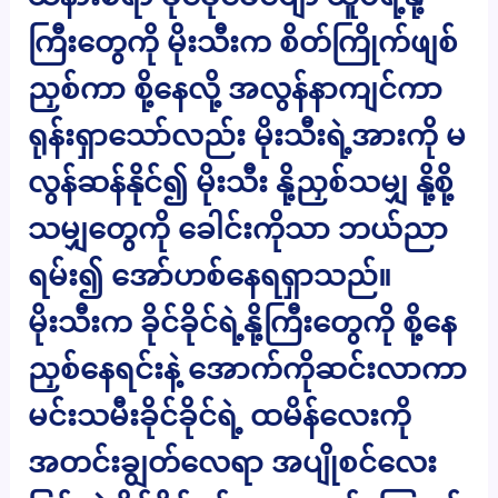
ကြီးတွေကို မိုးသီးက စိတ်ကြိုက်ဖျစ်
ညှစ်ကာ စို့နေလို့ အလွန်နာကျင်ကာ
ရုန်းရှာသော်လည်း မိုးသီးရဲ့အားကို မ
လွန်ဆန်နိုင်၍ မိုးသီး နို့ညှစ်သမျှ နို့စို့
သမျှတွေကို ခေါင်းကိုသာ ဘယ်ညာ
ရမ်း၍ အော်ဟစ်နေရရှာသည်။
မိုးသီးက ခိုင်ခိုင်ရဲ့နို့ကြီးတွေကို စို့နေ
ညှစ်နေရင်းနဲ့ အောက်ကိုဆင်းလာကာ
မင်းသမီးခိုင်ခိုင်ရဲ့ ထမိန်လေးကို
အတင်းချွတ်လေရာ အပျိုစင်လေး