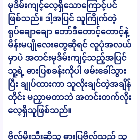
မုဒိမ်းကျင့်လေ့ရှိသောကြောင့်ပင်
ဖြစ်သည်။ ဒါ့အပြင် သူကြိုက်တဲ့
ရုပ်ချောချော ဘော်ဒီတောင့်တောင့်နဲ့
မိန်းမပျိုလေးတွေဆိုရင် လူပုံအလယ်
မှာပဲ အတင်းမုဒိမ်းကျင့်သည့်အပြင်
သူ့ရဲ့ ဓားပြစခန်းကိုပါ ဖမ်းခေါ်သွား
ပြီး ချုပ်ထားကာ သူလိုးချင်တဲ့အချိန်
တိုင်း မညှာမတာဘဲ အတင်းတက်လိုး
လေ့ရှိသူဖြစ်သည်။
ဗိုလ်မိုးသီးဆိုသူ ဓားပြဗိုလ်သည် သူ့