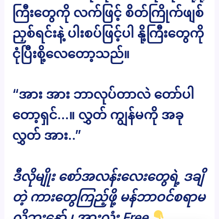
ကြီးတွေကို လက်ဖြင့် စိတ်ကြိုက်ဖျစ်
ညှစ်ရင်းနဲ့ ပါးစပ်ဖြင့်ပါ နို့ကြီးတွေကို
ငုံပြီးစို့လေတော့သည်။
“အား အား ဘာလုပ်တာလဲ တော်ပါ
တော့ရှင်…။ လွှတ် ကျွန်မကို အခု
လွှတ် အား..”
ဒီလိုမျိုး စော်အလန်းလေးတွေရဲ့ ဒချိ
တဲ့ ကားတွေကြည့်ဖို့ မန်ဘာဝင်စရာမ
လိုဘူးနော် ၊ အားလုံး Free