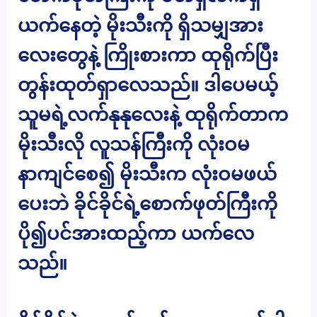
ယက်နေတဲ့ မိုးသီးကို ရှိသမျှအား
လေးတွေနဲ့ ကြိုးစားကာ ထုရိုက်ပြီး
တွန်းထုတ်ရှာလေသည်။ ဒါပေမယ့်
သူမရဲ့လက်နုနုလေးနဲ့ ထုရိုက်တာက
မိုးသီးလို လူသန်ကြီးကို လုံးဝမ
နာကျင်စေ၍ မိုးသီးက လုံးဝမဖယ်
ပေးဘဲ ခိုင်ခိုင်ရဲ့စောက်ဖုတ်ကြီးကို
ပို၍ပင်အားထည့်ကာ ယက်လေ
သည်။