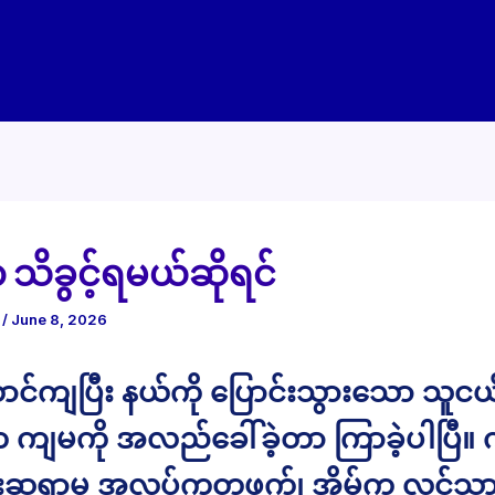
ိခွင့်ရမယ်ဆိုရင်
e
/
June 8, 2026
ာင်ကျပြီး နယ်ကို ပြောင်းသွားသော သူငယ်
 ကျမကို အလည်ခေါ်ခဲ့တာ ကြာခဲ့ပါပြီ
်းဆရာမ အလုပ်ကတဖက်၊ အိမ်က လင်သား