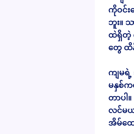
ကိုဝင်း
ဘူး။ သ
ထဲရှိတဲ
တွေ ထိ
ကျမရဲ့ 
မနှစ်က
တာပါ။ သ
လင်မယာ
အိမ်ထေ