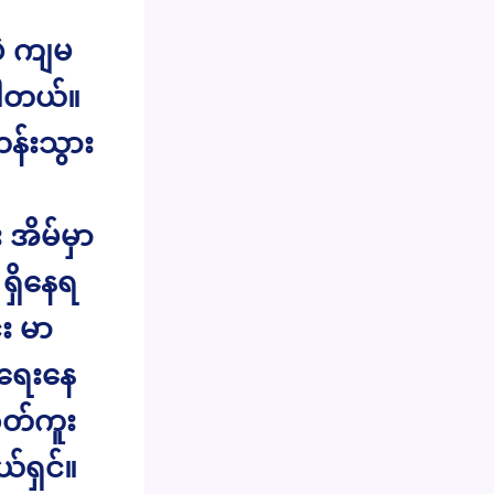
ပဲ ကျမ
ပါတယ်။
န်းသွား
အိမ်မှာ
 ရှိနေရ
း မာ
 ရေးနေ
တ်ကူး
ယ်ရှင်။