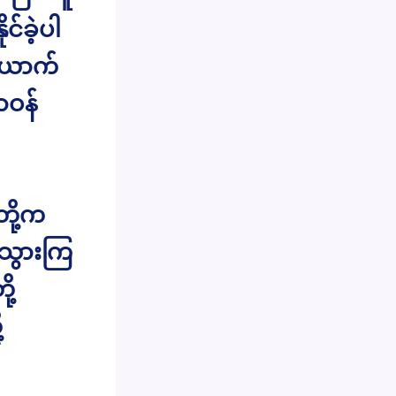
င်ခဲ့ပါ
ယောက်
ာဝန်
တို့က
းသွားကြ
ု့
့