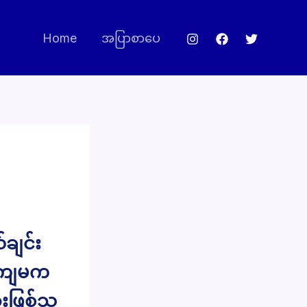
Home
အပြာစာပေ
ချင်း
။ ကျမက
ဖြစ်သူ