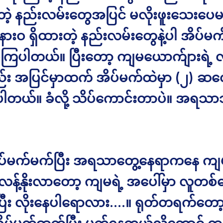
ြတဲ့ နည်းလမ်းတွေအပြင် မလိုးဖူးသေးပေမ
နားဝ ရှိထားတဲ့ နည်းလမ်းတွေနဲ့ပါ အိပ်မက
ဲ့ကြပါတယ်။ ပြီးတော့ ကျမယောက်ျားရဲ့ လ
 အပြင်မှာထက် အိပ်မက်ထဲမှာ (၂) ဆ
ပါတယ်။ ခံလို့ သိပ်ကောင်းတာပဲ။ အရသာသိ
အိပ်မက်မက်ပြီး အရသာတွေ့နေရာကနေ က
ုလန့်နိုးလာတော့ ကျမရဲ့ အပေါ်မှာ လူတစ
ြီး လိုးနေပါရောလား….။ ရုတ်တရက်တော