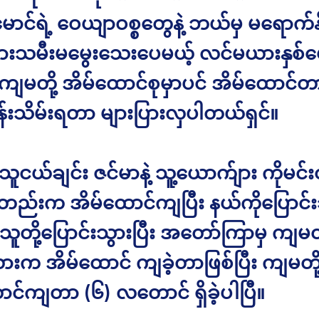
မောင်ရဲ့ ဝေယျာဝစ္စတွေနဲ့ ဘယ်မှ မရောက်နို
ားသမီးမမွေးသေးပေမယ့် လင်မယားနှစ်
့ ကျမတို့ အိမ်ထောင်စုမှာပင် အိမ်ထောင်တ
န်းသိမ်းရတာ များပြားလှပါတယ်ရှင်။
သူငယ်ချင်း ဇင်မာနဲ့ သူ့ယောက်ျား ကိုမင်း
တည်းက အိမ်ထောင်ကျပြီး နယ်ကိုပြောင်
ူတို့ပြောင်းသွားပြီး အတော်ကြာမှ ကျမတိ
းက အိမ်ထောင် ကျခဲ့တာဖြစ်ပြီး ကျမတို
ာင်ကျတာ (၆) လတောင် ရှိခဲ့ပါပြီ။