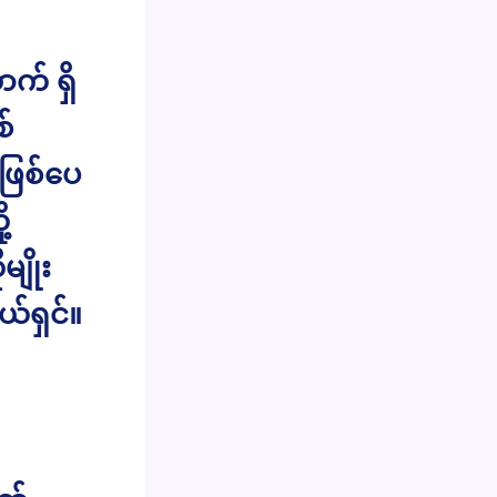
က် ရှိ
စ်
ြစ်ပေ
့
ျိုး
်ရှင်။