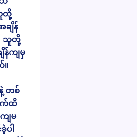
ပတ်
တို့
အချိန်
သူတို့
ိန်ကျမှ
ယ်။
ဲ့ တစ်
က်ထိ
့ ကျမ
ဲ့ပါ