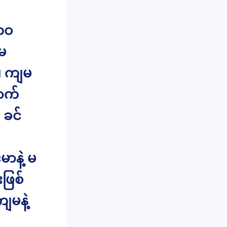
ဘဝ
မ
။ ကျမ
ာက်
 ခင်
ာနဲ့ မ
ဖြစ်
ျမနဲ့