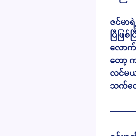
ဇင်မာရ
ပြီဖြစ်
လောက်
တော့ က
လင်မယာ
သက်တော
———