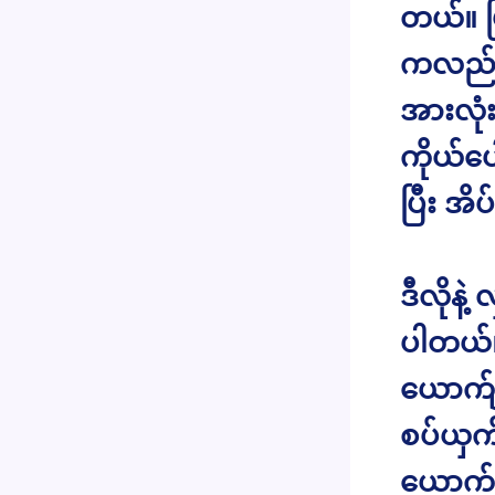
တယ်။ ပြ
ကလည်း
အားလုံ
ကိုယ်ပေ
ပြီး အိ
ဒီလိုနဲ
ပါတယ်။
ယောက်ျာ
စပ်ယှက
ယောက် 