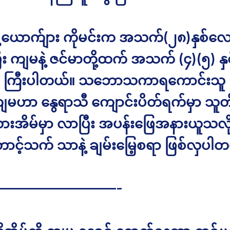
ဲ့ယောက်ျား ကိုမင်းက အသက်(၂၈)နှစ်လော
ပြီး ကျမနဲ့ ဇင်မာတို့ထက် အသက် (၄)(၅) နှ
 ကြီးပါတယ်။ သဘောသကာရကောင်းသူ ဖ
ျမဟာ နွေရာသီ ကျောင်းပိတ်ရက်မှာ သူတို
းအိမ်မှာ လာပြီး အပန်းဖြေအနားယူသလိုမ
င့်သက် သာနဲ့ ချမ်းမြေ့စရာ ဖြစ်လှပါတယ
—————————-