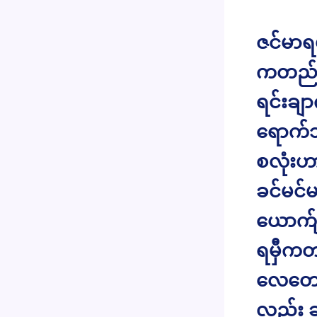
ဇင်မာ
ကတည်း
ရင်းချ
ရောက်သ
စလုံးဟာ
ခင်မင်
ယောက်ျ
ရမှီကတ
လေတော့
လည်း ခ