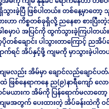
ို့အိမ်ကို ကျမ နုနုခင် ရောက်နေတာ တစ်
ှိသွားခဲ့ပြီ ဖြစ်ပါတယ်။ တစ်နေ့မှာတော့ သူ
ဟာ ကိစ္စတစ်ခုရှိလို့ ညနေစာ စားပြီးတဲ့
ပ်ခါစမှာပဲ အပြင်ကို ထွက်သွားခဲ့ကြပါတယ်။ 
့ပိုတစ်ချောင်း ပါသွားတာကြောင့် ညအိပ်ချ
ာက်ရင် အိပ်နှင့်ဖို့ ကျမကို မှာသွားခဲ့ပါတ
 ကျမလည်း အိမ်မှာ ချောင်လည်ချောင်ပတ်န
ထဲ ဖြစ်နေရာကနေ ည(၉)နာရီကျော် လော
 လင်မယားက အိမ်ကို ပြန်ရောက်မလာတော
ျမအတွက် ပေးထားတဲ့ အိပ်ခန်းထဲကို ဝင်ခ