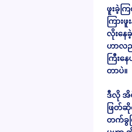
ဖူးခဲ့က
ကြားဖူး
လိုးနေခ
ဟာလည်း
ကြီးနေ
တာပဲ။
ဒီလို 
ဖြတ်ဆိ
တက်ခွပ