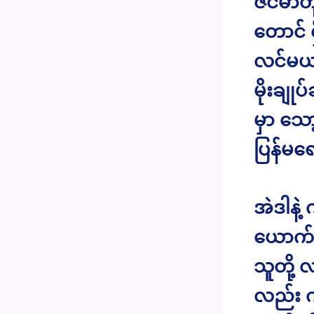
ဇင်မာတ
တောင် ရ
လင်မယား
မိုးချု
မှာ သော
ပြန်မရေ
အဲဒါနဲ့
ယောက်
သူတို့
လည်း က