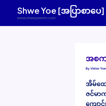
Skip
Shwe Yoe [အပြာစာပေ]
to
content
www.shweyoemm.com
အစက သ
By
Viktor Yo
အိမ်ထေ
ဇင်မာက
ကျောင