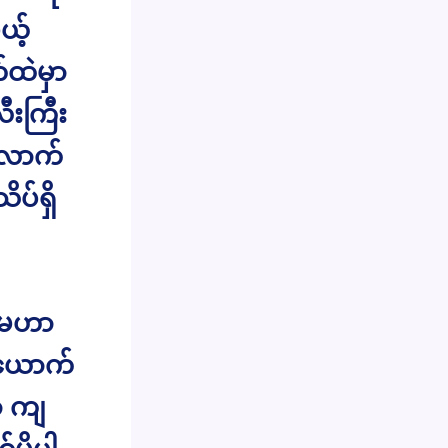
ယ့်
်ထဲမှာ
ီးကြီး
လောက်
ပ်ရှိ
ျမဟာ
်ယောက်
့ ကျ