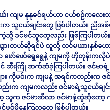
ရယ်၊ ကျမ နုနုခင်ရယ်ဟာ ငယ်စဉ်ကလေး
က သူငယ်ချင်းတွေ ဖြစ်ပါတယ်။ ညီအစ်
ာကဲ့သို့ ခင်မင်သူတွေလည်း ဖြစ်ကြပါတယ်
ွားတယ်ဆိုရင်ပဲ သူတို့ လင်မယားနှစ်ယေ
 ဖော်ဖော်ရွေရွေနဲ့ ကျမကို ဟိုတုန်းကလိုပဲ
မင် ဆီးကြို ဆက်ဆံခဲ့ကြပါတယ်။ ဇင်မာရဲ့
ား ကိုမင်းက ကျမနဲ့ အရင်ကတည်းက ဇင်မ
ည်းက ကျမကလည်း ဇင်မာရဲ့သူငယ်ချင်း
 သူက ဇင်မာဆီလာ ဇင်မာနဲ့တွဲဆိုတော့ က
င်မင်မိနေကြသူတွေ ဖြစ်ပါတယ်။