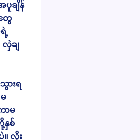
ပူချိန်
တွေ
ဲ့
 လှဲချ
်သွားရ
ျမ
့ ကာမ
နှစ်
။ လိုး