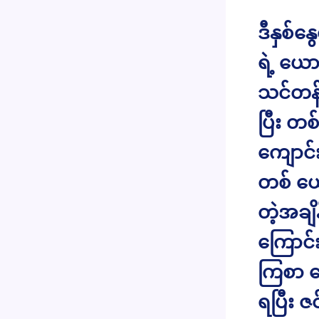
ဒီနှစ်
ရဲ့ ယေ
သင်တန်
ပြီး တ
ကျောင်
တစ် ယော
တဲ့အချ
ကြောင်း
ကြစာ ရ
ရပြီး ဇ