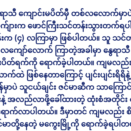
နွေရာသီ ကျောင်းမပိတ်မှီ တစ်လလောက်မှာ
ာက်ျားက ဖောင်ကြီးသင်တန်းသွားတက်ရ
းက (၄) လကြာမှာ ဖြစ်ပါတယ်။ သူ သင်တ
စ်လကျော်လောက် ကြာတဲ့အခါမှာ နွေရာသီ
းပိတ်ရက်ကို ရောက်ခဲ့ပါတယ်။ ကျမလည်း 
က်ထဲ ဖြစ်နေတာကြောင့် ပျင်းပျင်းရိရိနဲ့
ိန်မှာပဲ သူငယ်ချင်း ဇင်မာဆီက သာကြောင်
နဲ့ အလည်လာဖို့ခေါ်ထားတဲ့ ထုံးစံအတိုင်း
ောက်လာပါတယ်။ ဒီမှာတင် ကျမလည်း စိ
င်မာတို့နေတဲ့ မကွေးမြို့ကို ရောက်ခဲ့ရပါတ