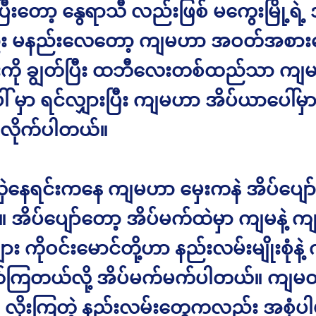
ီးတော့ နွေရာသီ လည်းဖြစ် မကွေးမြို့ရဲ့ အ
 မနည်းလေတော့ ကျမဟာ အဝတ်အစား
းကို ချွတ်ပြီး ထဘီလေးတစ်ထည်သာ ကျမရ
ါ် မှာ ရင်လျှားပြီး ကျမဟာ အိပ်ယာပေါ်မှာ
ပ်လိုက်ပါတယ်။
့ လှဲနေရင်းကနေ ကျမဟာ မှေးကနဲ အိပ်ပျော
 အိပ်ပျော်တော့ အိပ်မက်ထဲမှာ ကျမနဲ့ က
း ကိုဝင်းမောင်တို့ဟာ နည်းလမ်းမျိုးစုံနဲ
်ကြတယ်လို့ အိပ်မက်မက်ပါတယ်။ ကျမတို့
လိုးကြတဲ့ နည်းလမ်းတွေကလည်း အစုံပါပဲ