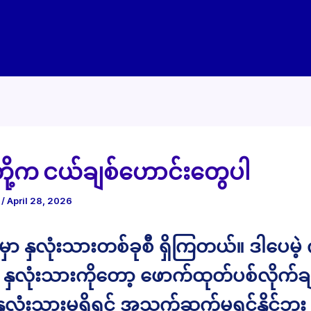
့က ငယ်ချစ်ဟောင်းတွေပါ
e
/
April 28, 2026
းမှာ နှလုံးသားတစ်ခုစီ ရှိကြတယ်။ ဒါပေမဲ
တဲ့ နှလုံးသားကိုတော့ ဖောက်ထုတ်ပစ်လိုက်ခ
ှလုံးသားမရှိရင် အသက်ဆက်မရှင်နိုင်ဘူး