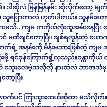
ြ၏။ ဒါဆိုလဲ မြန်မြန်နမ်း ဆိုလိုက်တော့ မျက်
။ သူပြောတာလဲ ဟုတ်ပါတယ်။ သူနမ်းတော့
ားမသိ.. ကျမ တကိုယ်လုံးထူအမ်းနေပြီး ခြေ
် မထိချင်တော့ပြီ။ ချစ်ရလွန်းတဲ့ ယောက
က်ရဲ့ အနမ်းကို မိန်းမသားဖြစ်တဲ့ ကျမ 
မို့ ရင်ခုန်ကြောက်ရွံ့လှသည်။ခန္တာကိုယ် 
ာလဲ သွေးလေမဲ့သလိုလို နားထဲလဲ ဘာအသံမ
တော့ပြီ။
က်ပင် ကြာသွားတယ်ဆိုတာ မသိလိုက်။ နမ