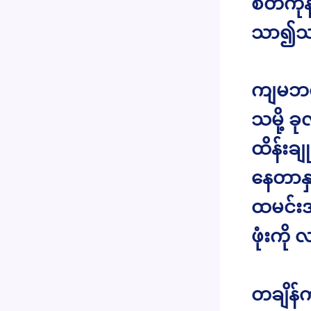
စိတ်ကု
သာ၍သာ
ကျမဘဝ
သမို့ ခ
ထိန်းချ
နေတာနှ
ထမင်းအ
ဖုံးကို
တချိန်က