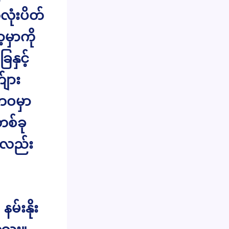
လုံးပိတ်
မှာကို
နှင့်
်ျား
ဘဝမှာ
တစ်ခု
ှလည်း
်းနိုး