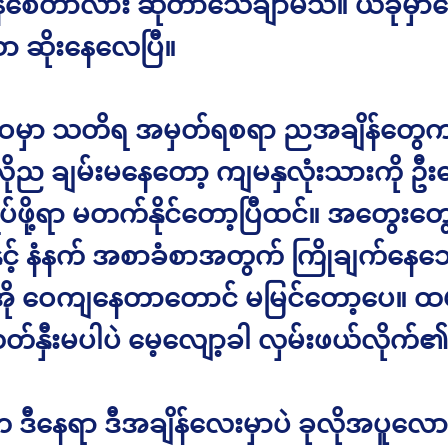
န်စေတာလား ဆိုတာသေချာမသိ။ ယခုမှာတ
 ဆိုးနေလေပြီ။
မှာ သတိရ အမှတ်ရစရာ ညအချိန်တွေက 
ုလိုည ချမ်းမနေတော့ ကျမနှလုံးသားကို ဦးနှ
ုပ်ဖို့ရာ မတက်နိုင်တော့ပြီထင်။ အတွေးတွေ
င့် နံနက် အစာခံစာအတွက် ကြိုချက်နေ
ို ဝေကျနေတာတောင် မမြင်တော့ပေ။ ထမင
 လတ်နှီးမပါပဲ မေ့လျော့ခါ လှမ်းဖယ်လိုက်
 ဒီနေရာ ဒီအချိန်လေးမှာပဲ ခုလိုအပူလောင်