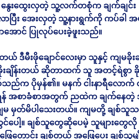
 နွေးထွေးလှတဲ့ သူ့လက်တစုံက ချက်ချင်း
ာပြီး အေးလှတဲ့ သူ့နားရွက်ကို ကပ်ခါ အ
ောင် ပြုလုပ်ပေးခဲ့ဖူးသည်။
် ဒီမီးဖိုချောင်လေးမှာ သူနှင့် ကျမခိုးချိ
ုးချိန်းတယ် ဆိုတာထက် သူ အတင့်ရဲစွာ ခို
ြစ်သည်က ပိုမှန်၏။ မနက် ငါးနာရီလောက
ု့ရန် အစာခံစာအတွက် ညထဲက ချက်နေတဲ့ အ
ကျမ မှတ်မိပါသေးတယ်။ ကျမတို့ ချစ်သူ
င်ပေါ့။ ချစ်သူတွေဆိုပေမဲ့ သူများတွေလို 
ြေတောင်း ချစ်တယ် အဖြေပေး ချစ်သူမျိ