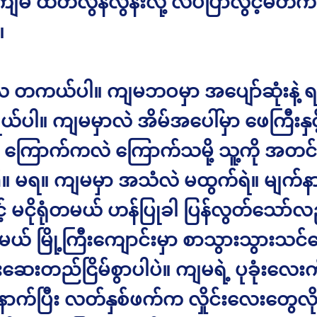
ျမ ထိတ်လွန်လွန်းလို့ လိပ်ပြာလွင့်မတက်
။
တကယ်ပါ။ ကျမဘဝမှာ အပျော်ဆုံးနဲ့ ရင
ရယ်ပါ။ ကျမမှာလဲ အိမ်အပေါ်မှာ ဖေကြီးနှင
၍ ကြောက်ကလဲ ကြောက်သမို့ သူ့ကို အတင်း
 မရ။ ကျမမှာ အသံလဲ မထွက်ရဲ။ မျက်န
့် မငိုရုံတမယ် ဟန်ပြုခါ ပြန်လွတ်သော်လ
မယ် မြို့ကြီးကျောင်းမှာ စာသွားသွားသင်
းတည်ငြိမ်စွာပါပဲ။ ကျမရဲ့ ပုခုံးလေးကို
ောက်ပြီး လတ်နှစ်ဖက်က လှိုင်းလေးတွေလို