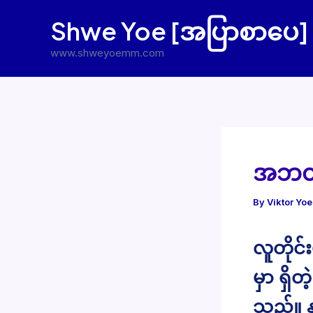
Skip
Shwe Yoe [အပြာစာပေ]
to
content
www.shweyoemm.com
အဘတို
By
Viktor Yo
လူတိုင်
မှာ ရှိ
သည်။ န