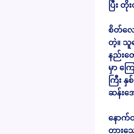
ပြီး တ
စိတ်လျေ
တဲ့။ သ
နည်းတေ
မှာ ကြ
ကြီး န
ဆန်းအေ
နောက်ထ
တားသော်