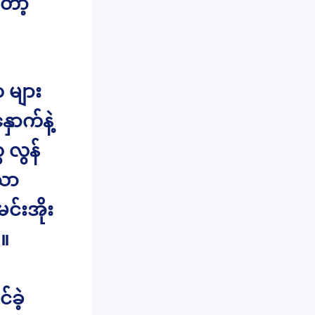
ော့
များ
ောက်နဲ့
 လွန်
သော
်းအိုး
၏။
ခဲ့