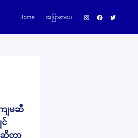
Home
အပြာစာပေ
့ ကျမဆီ
ျင်
 ဆိုတာ