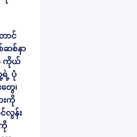
တောင်
စ်ဆစ်နာ
ကိုယ်
ဲ့ ပုံ
းတွေ၊
ားကို
င်လွန်း
ို