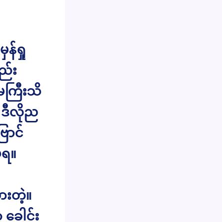
န်ရှု
ည်း
ေကြီးသိ
ဒီလိုည
ောင်
မရ။
ားတဲ့။
 ခေါင်း