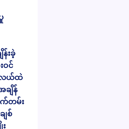
ပူ
န်းခဲ့
းဝင်
် လယ်ထဲ
ချိန်
သက်တမ်း
ချစ်
ုး