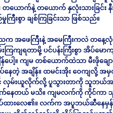
 တယောက်နဲ့ တယောက် နှလုံးသားခြင်း နီ
မှုကြီးစွာ ချစ်ကြခြင်းသာ ဖြစ်သည်။
ေ့ညက အဖေကြီးနဲ့ အမေကြီးကလဲ တနေ့လုံ
မ်းကြကျရတာမို့ ပင်ပန်းကြီးစွာ အိပ်မေ
ျိန်ပေါ့။ ကျမ တစ်ယောက်ထဲသာ မီးဖိုချော
ပ်နေတဲ့ အချိန်။ ထမင်းအိုး ဝေကျလို့ အမှ
် လှမ်းယူလိုက်လို့ ပူသွားတာကို သူဘယ်အ
်နေတယ် မသိ။ ကျမလက်ကို ကိုင်ကာ သူ
အပ်ထားလေ၏။ လက်က အပူဘယ်ဆီနေမှန်