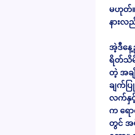
မဟုတ်။
နားလည်
အဲ့ဒီန
ရိတ်သိ
တဲ့ အခ
ချက်ပြု
လက်နှင့
က ရောက
တွင် 