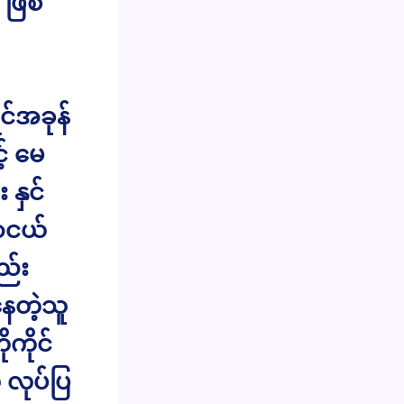
 ဖြစ်
်အခုန်
့် မေ
 နှင်
ာငယ်
ည်း
နေတဲ့သူ
ကိုင်
 လုပ်ပြ