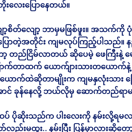
ိုးတိုးလေးပြောနေတယ်။
ာ့စိတ်လျော့ ဘာမှမဖြစ်ဖူး။ အသက်ကို ပုံမှ
ူပြောတဲ့အတိုင်း ကျမလုပ်ကြည့်ပါသည်။ န
ာ့ တည်ငြိမ်လာတယ် ဆိုပေမဲ့ ဖေကြီးနဲ့ မ
ောက်တာထက် ယောက်ျားသားတယောက်နဲ့ 
ှစ်ယောက်ထဲဆိုတာမျိုးက ကျမနှလုံးသား ဗြ
ာင် ခုန်နေလို့ ဘယ်လိုမှ ဆောက်တည်ရာ
ပ် ပိုဆိုးသည်က ပါးလေးကို နမ်းလို့ရမလ
လည်းမထူး.. နမ်းပြီး ပြန်မှာလားဆိုတော့