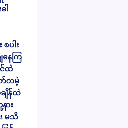
းခါ
း စပါး
ာကျနေကြ
င်ထဲ
တ်တမဲ့
ချိန်ထဲ
့နား
း မသိ