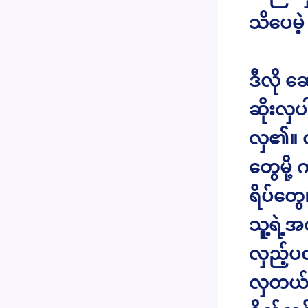
သိပေမဲ့
ဒီလို 
ဆိုးလှ
လှ၏။ 
တွေမို့ 
ရိပ်တွ
သူ့ရဲ့အ
လှည့်ပတ
လှတယ်