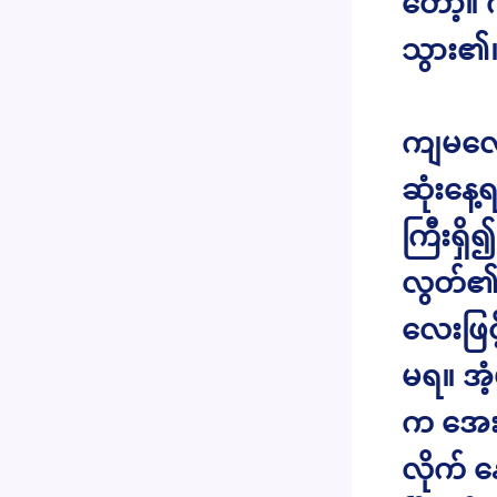
တော့။ က
သွား၏
ကျမလေ 
ဆုံးနေ့
ကြီးရှိ
လွတ်၏။
လေးဖြင
မရ။ အံ့
က အေးဆေ
လိုက် န