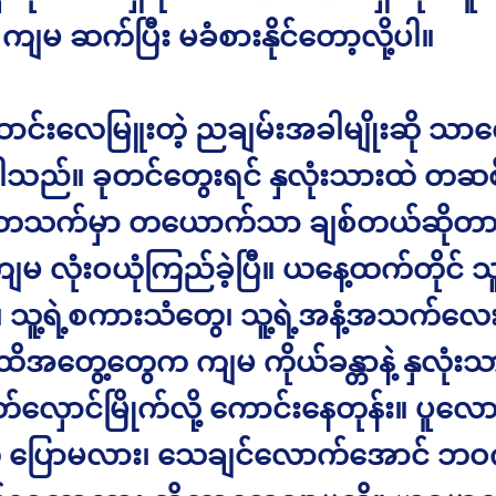
 ကျမ ဆက်ပြီး မခံစားနိုင်တော့လို့ပါ။
ဆောင်းလေမြူးတဲ့ ညချမ်းအခါမျိုးဆို သာ
ပါသည်။ ခုတင်တွေးရင် နှလုံးသားထဲ တဆ
တသက်မှာ တယောက်သာ ချစ်တယ်ဆိုတာ 
ကျမ လုံးဝယုံကြည်ခဲ့ပြီ။ ယနေ့ထက်တိုင် သူ့ရ
ေ၊ သူ့ရဲ့စကားသံတွေ၊ သူ့ရဲ့အနံ့အသက်လေ
ထိအတွေ့တွေက ကျမ ကိုယ်ခန္တာနဲ့ နှလုံးသ
်လှောင်မြိုက်လို့ ကောင်းနေတုန်း။ ပူလော
 ပြောမလား၊ သေချင်လောက်အောင် ဘဝက