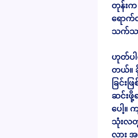
တုန်းက
ရောက်လ
သက်သာအ
ဟုတ်ပါတယ
တယ်။ ခိ
ခြင်းဖ
ဆင်းဖိ
ပေါ့။ 
သုံးလတွ
လား အဖ