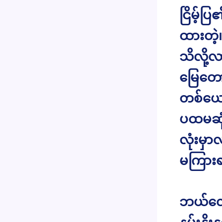
ငြိမ့်ပ
ထားတဲ့
သိလို့လ
မြေတောင
တစ်ယော
ပထမဆုံး
လုံးမှ
မကြားရ
ဘယ်လော