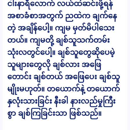
ငါးနာရီလောက် လယ်ထဲဆင်းဖို့ရန်
အစာခံစာအတွက် ညထဲက ချက်နေ
တဲ့ အချိန်ပေါ့။ ကျမ မှတ်မိပါသေး
တယ်။ ကျမတို့ ချစ်သူသက်တမ်း
သုံးလတွင်ပေါ့။ ချစ်သူတွေဆိုပေမဲ့
သူများတွေလို ချစ်လား အဖြေ
တောင်း ချစ်တယ် အဖြေပေး ချစ်သူ
မျိုးမဟုတ်။ တယောက်နဲ့ တယောက်
နှလုံးသားခြင်း နီးခါ နားလည်မှုကြီး
စွာ ချစ်ကြခြင်းသာ ဖြစ်သည်။