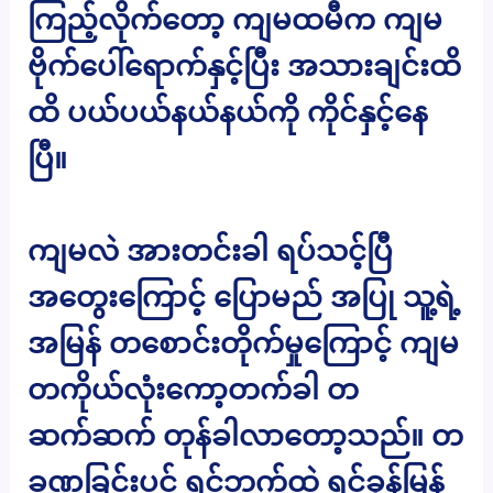
ကြည့်လိုက်တော့ ကျမထမီက ကျမ
ဗိုက်ပေါ်ရောက်နှင့်ပြီး အသားချင်းထိ
ထိ ပယ်ပယ်နယ်နယ်ကို ကိုင်နှင့်နေ
ပြီ။
ကျမလဲ အားတင်းခါ ရပ်သင့်ပြီ
အတွေးကြောင့် ပြောမည် အပြု သူ့ရဲ့
အမြန် တစောင်းတိုက်မှုကြောင့် ကျမ
တကိုယ်လုံးကော့တက်ခါ တ
ဆက်ဆက် တုန်ခါလာတော့သည်။ တ
ခဏခြင်းပင် ရင်ဘက်ထဲ ရင်ခုန်မြန်