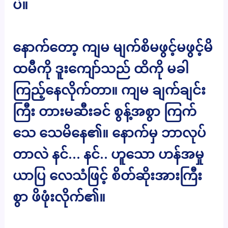
ပဲ။
နောက်တော့ ကျမ မျက်စိမဖွင့်မဖွင့်မိ
ထမီကို ဒူးကျော်သည် ထိကို မခါ
ကြည့်နေလိုက်တာ။ ကျမ ချက်ချင်း
ကြီး တားမဆီးခင် စွန့်အစွာ ကြက်
သေ သေမိနေ၏။ နောက်မှ ဘာလုပ်
တာလဲ နင်… နင်.. ဟူသော ဟန်အမှု
ယာပြ လေသံဖြင့် စိတ်ဆိုးအားကြီး
စွာ ဖိဖုံးလိုက်၏။