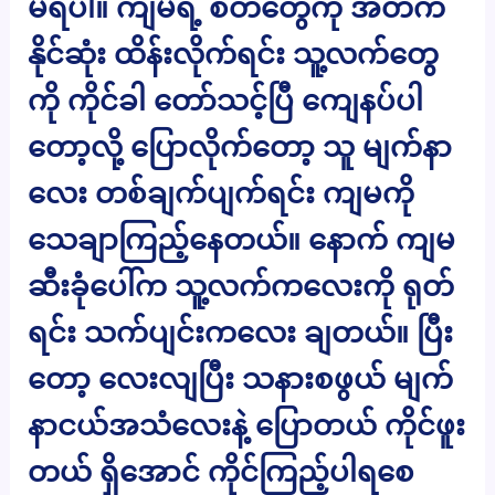
မရပါ။ ကျမရဲ့ စိတ်တွေကို အတက်
နိုင်ဆုံး ထိန်းလိုက်ရင်း သူ့လက်တွေ
ကို ကိုင်ခါ တော်သင့်ပြီ ကျေနပ်ပါ
တော့လို့ ပြောလိုက်တော့ သူ မျက်နာ
လေး တစ်ချက်ပျက်ရင်း ကျမကို
သေချာကြည့်နေတယ်။ နောက် ကျမ
ဆီးခုံပေါ်က သူ့လက်ကလေးကို ရုတ်
ရင်း သက်ပျင်းကလေး ချတယ်။ ပြီး
တော့ လေးလျပြီး သနားစဖွယ် မျက်
နာငယ်အသံလေးနဲ့ ပြောတယ် ကိုင်ဖူး
တယ် ရှိအောင် ကိုင်ကြည့်ပါရစေ