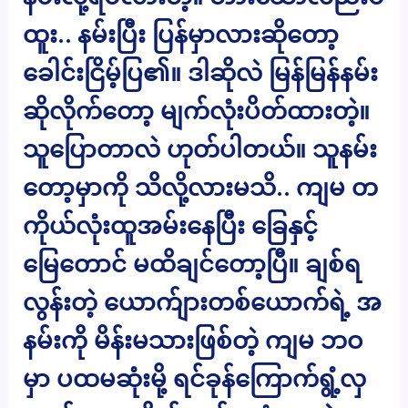
ထူး.. နမ်းပြီး ပြန်မှာလားဆိုတော့
ခေါင်းငြိမ့်ပြ၏။ ဒါဆိုလဲ မြန်မြန်နမ်း
ဆိုလိုက်တော့ မျက်လုံးပိတ်ထားတဲ့။
သူပြောတာလဲ ဟုတ်ပါတယ်။ သူနမ်း
တော့မှာကို သိလို့လားမသိ.. ကျမ တ
ကိုယ်လုံးထူအမ်းနေပြီး ခြေနှင့်
မြေတောင် မထိချင်တော့ပြီ။ ချစ်ရ
လွန်းတဲ့ ယောက်ျားတစ်ယောက်ရဲ့ အ
နမ်းကို မိန်းမသားဖြစ်တဲ့ ကျမ ဘဝ
မှာ ပထမဆုံးမို့ ရင်ခုန်ကြောက်ရွံ့လှ