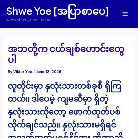
Skip
Shwe Yoe [အပြာစာပေ]
to
Mai
content
www.shweyoemm.com
Men
အဘတို့က ငယ်ချစ်ဟောင်းတွေ
ပါ
By
Viktor Yoe
/
June 12, 2026
လူတိုင်းမှာ နှလုံးသားတစ်ခုစီ ရှိကြ
တယ်။ ဒါပေမဲ့ ကျမဆီမှာ ရှိတဲ့
နှလုံးသားကိုတော့ ဖောက်ထုတ်ပစ်
လိုက်ချင်သည်။ နှလုံးသားမရှိရင်
အသက်ဆက်မရှင်နိုင်ဘူး ဆိုတာသိ