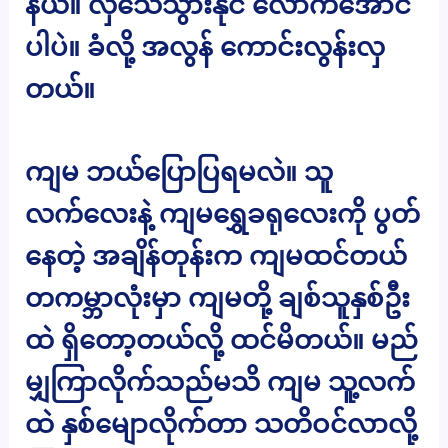
နယ်။ လှဲသေသွားနိုင် လောက်အောင်
ပါပဲ။ ခံလို့ အလွန် ကောင်းလွန်းလှ
တယ်။
ကျမ ဘယ်ပြောပြရမလဲ။ သူ
လက်လေးနဲ့ ကျမရွှေခရုလေးကို ပွတ်
နေတဲ့ အချိန်တုန်းက ကျမထင်တယ်
တကမ္ဘာလုံးမှာ ကျမတို့ ချစ်သူနှစ်ဦး
ထဲ ရှိတော့တယ်လို့ ထင်မိတယ်။ မည်
မျှကြာလိုက်သည်မသိ ကျမ သူ့လက်
ထဲ နှစ်မျောလိုက်တာ သတိဝင်လာလို့