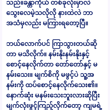
သည်။ခန္တာကိုယ် တစ်ခုလုံးမှာလဲ
သွေးလေမဲ့သလိုလို နားထဲလဲ ဘာ
အသံမှလည်း မကြားရတော့ပြီ။
ဘယ်လောက်ပင် ကြာသွားတယ်ဆို
တာ မသိလိုက်။ နမ်းနိုးနမ်းနိုးနှင့်
စောင့်နေလိုက်တာ တော်တော်နှင့် မ
နမ်းသေး။ မျက်စိကို မဖွင့်ပဲ သူ့အ
နမ်းကို ထပ်စောင့်နေလိုက်သေး၏။
နောက်ဆုံး မနမ်းသေးဘူးလားဆိုပြီး
မျက်လုံးဖွင့်ကြည့်လိုက်တော့ ကျမရဲ့