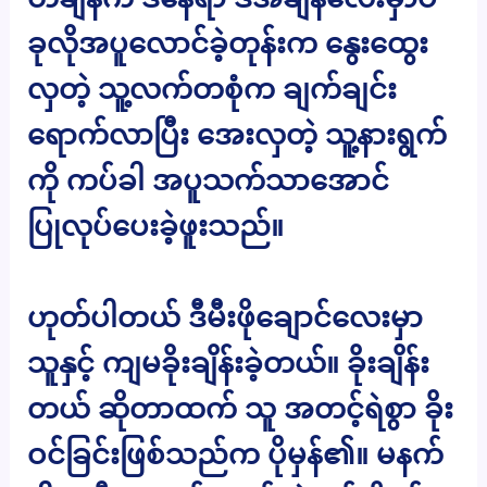
ခုလိုအပူလောင်ခဲ့တုန်းက နွေးထွေး
လှတဲ့ သူ့လက်တစုံက ချက်ချင်း
ရောက်လာပြီး အေးလှတဲ့ သူ့နားရွက်
ကို ကပ်ခါ အပူသက်သာအောင်
ပြုလုပ်ပေးခဲ့ဖူးသည်။
ဟုတ်ပါတယ် ဒီမီးဖိုချောင်လေးမှာ
သူနှင့် ကျမခိုးချိန်းခဲ့တယ်။ ခိုးချိန်း
တယ် ဆိုတာထက် သူ အတင့်ရဲစွာ ခိုး
ဝင်ခြင်းဖြစ်သည်က ပိုမှန်၏။ မနက်