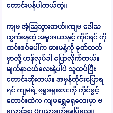
တောင်းပန်ပါတယ်တဲ့။
ကျမ အံ့သြသွားတယ်။ကျမ ဒေါသ
ထွက်နေတဲ့ အမူအယာနှင့် ကိုင်ရင် ဟို
ထင်းစင်ပေါ်က ဓားမနဲ့ကို ခုတ်သတ်
မှာလို့ ဟန်လုပ်ခါ ပြောလိုက်တယ်။
မျက်နာငယ်လေးနဲ့ပါပဲ သူထပ်ပြီး
တောင်းဆိုးတယ်။ အမှန်တိုင်းပြောရ
ရင် ကျမရဲ့ ရွှေခရုလေးကို ကိုင်ခွင့်
တောင်းထဲက ကျမရွှေခရုလေးမှာ ဗ
လောင်ဆူ ဗျာယာခက်နေပြီလေ။