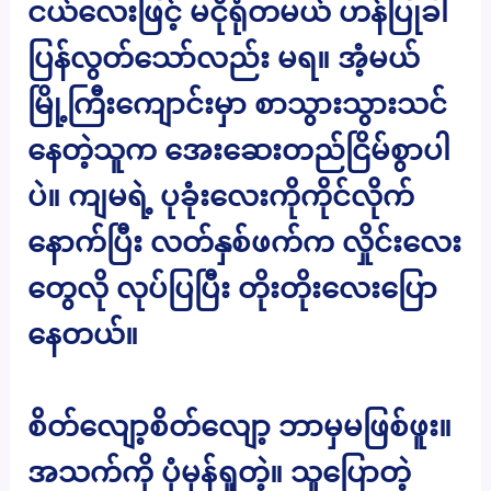
ငယ်လေးဖြင့် မငိုရုံတမယ် ဟန်ပြုခါ
ပြန်လွတ်သော်လည်း မရ။ အံ့မယ်
မြို့ကြီးကျောင်းမှာ စာသွားသွားသင်
နေတဲ့သူက အေးဆေးတည်ငြိမ်စွာပါ
ပဲ။ ကျမရဲ့ ပုခုံးလေးကိုကိုင်လိုက်
နောက်ပြီး လတ်နှစ်ဖက်က လှိုင်းလေး
တွေလို လုပ်ပြပြီး တိုးတိုးလေးပြော
နေတယ်။
စိတ်လျော့စိတ်လျော့ ဘာမှမဖြစ်ဖူး။
အသက်ကို ပုံမှန်ရှုတဲ့။ သူပြောတဲ့