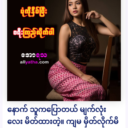
နောက် သူကပြောတယ် မျက်လုံး
လေး မိတ်ထားတဲ့။ ကျမ မှိတ်လိုက်မိ