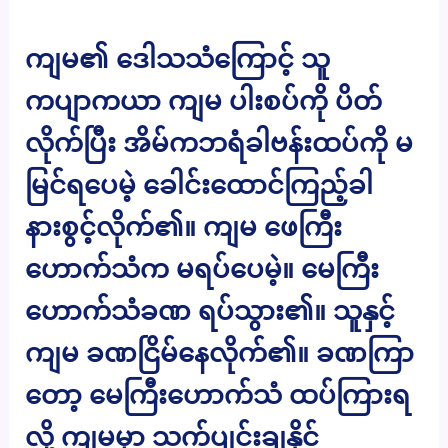
ကျမ၏ ဒေါသသံကြောင့် သူ
ကပျာကယာ ကျမ ပါးစပ်ကို ပိတ်
လိုက်ပြီး အိမ်ကဘရံခါဗန်းထပ်ကို မ
မြင်ရပေမဲ့ ခေါင်းထောင်ကြည့်ခါ
နားစွင့်လိုက်၏။ ကျမ ဖေကြီး
ဟောက်သံက မရပ်ပေမဲ့။ မေကြီး
ဟောက်သံခဏ ရပ်သွား၏။ သူနှင့်
ကျမ ခဏငြိမ်နေလိုက်၏။ ခဏကြာ
တော့ မေကြီးဟောက်သံ ထပ်ကြားရ
လို့ ကျမမှာ သက်ပျင်းချနိုင်