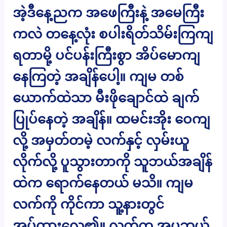
အဲ့ဒီနေ့ညက အဖေကြီးနဲ့ အမေကြီး
ကလဲ တနေ့လုံး စပါးရိတ်သိမ်းကြကျ
ရတာမို့ ပင်ပန်းကြီးစွာ အိပ်မောကျ
နေကြတဲ့ အချိန်ပေါ့။ ကျမ တစ်
ယောက်ထဲသာ မီးဖိုချောင်ထဲ ချက်
ပြုပ်နေတဲ့ အချိန်။ ထမင်းအိုး ဝေကျ
လို့ အမှတ်တမဲ့ လက်နှင့် လှမ်းယူ
လိုက်လို့ ပူသွားတာကို သူဘယ်အချိန်
ထဲက ရောက်နေတယ် မသိ။ ကျမ
လက်ကို ကိုင်ကာ သူ့နားတွင်
အပ်ထားလေ၏။ လက်က အပူဘယ်