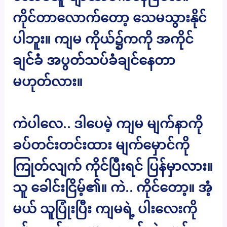
ကိုင်တာလောက်တော့ သေမသွားနိုင်
ပါဘူး။ ကျမ ကိုယ်၌ကကို အကိုင်
ချင်ခံ အပွတ်သပ်ခံချင်နေတာ
မဟုတ်လား။
ကဲပါလေ.. ဒါပေမဲ့ ကျမ မျက်နာကို
ခပ်တင်းတင်းထား မျက်မှောင်ကို
ကြုတ်လျက် ကိုင်ပြီးရင် ပြန်မှာလား။
သူ ခေါင်းငြိမ့်၏။ ကဲ.. ကိုင်တော့။ အံ့
မယ် သူပြုံးပြီး ကျမရဲ့ ပါးလေးကို