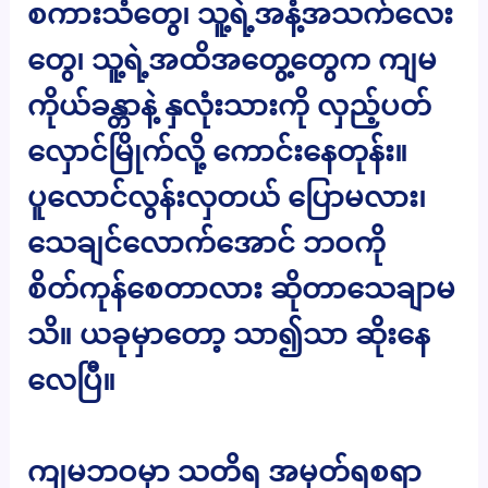
စကားသံတွေ၊ သူ့ရဲ့အနံ့အသက်လေး
တွေ၊ သူ့ရဲ့အထိအတွေ့တွေက ကျမ
ကိုယ်ခန္တာနဲ့ နှလုံးသားကို လှည့်ပတ်
လှောင်မြိုက်လို့ ကောင်းနေတုန်း။
ပူလောင်လွန်းလှတယ် ပြောမလား၊
သေချင်လောက်အောင် ဘဝကို
စိတ်ကုန်စေတာလား ဆိုတာသေချာမ
သိ။ ယခုမှာတော့ သာ၍သာ ဆိုးနေ
လေပြီ။
ကျမဘဝမှာ သတိရ အမှတ်ရစရာ