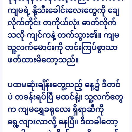
ကျမရဲ့ နို့သီးခေါင်းလေးတွေကို ချေ
လိုက်တိုင်း တကိုယ်လုံး ဓာတ်လိုက်
သလို ကျင်ကနဲ့ တက်သွား၏။ ကျမ
သူ့လက်မောင်းကို တင်းကြပ်စွာသာ
ဖတ်ထားမိတော့သည်။
ပထမဆုံးချိန်းတွေ့သည့် နေ့၌ ဒီတင်
ပဲ တခန်းရပ်ပြီ မထင်နဲ့။ သူ့လက်တွေ
က ကျမရွှေခရုလေး ရှိရာဆီကို
ရွေ့လျားလာလို့ နေပြီ။ ဒီတခါတော့