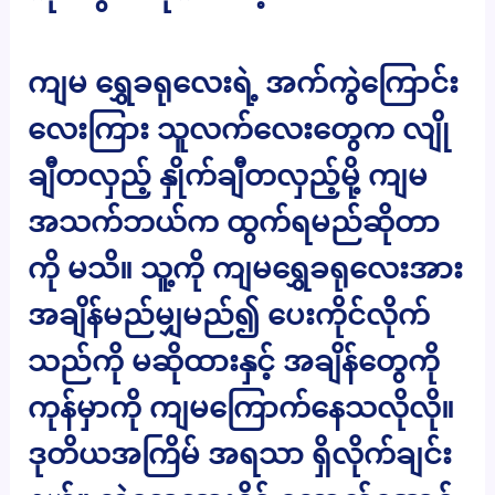
ကျမ ရွှေခရုလေးရဲ့ အက်ကွဲကြောင်း
လေးကြား သူလက်လေးတွေက လျို
ချီတလှည့် နှိုက်ချီတလှည့်မို့ ကျမ
အသက်ဘယ်က ထွက်ရမည်ဆိုတာ
ကို မသိ။ သူ့ကို ကျမရွှေခရုလေးအား
အချိန်မည်မျှမည်၍ ပေးကိုင်လိုက်
သည်ကို မဆိုထားနှင့် အချိန်တွေကို
ကုန်မှာကို ကျမကြောက်နေသလိုလို။
ဒုတိယအကြိမ် အရသာ ရှိလိုက်ချင်း