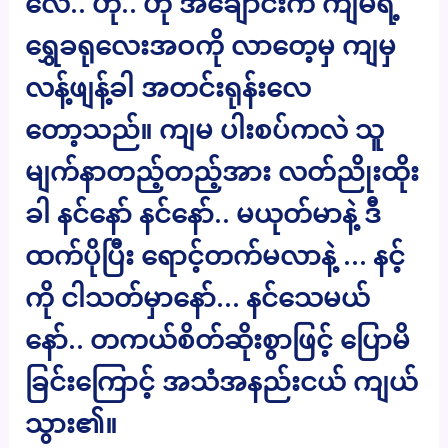
လေ.. ဟို.. ဟို အချောင်းက ကျမရဲ့
ရွှေခရုလေးအဝကို လာတေ့မှ ကျမှ
လန့်ဖျန့်ခါ အတင်းရုန်းလေ
တော့သည်။ ကျမ ပါးစပ်ကလဲ သူ
မျက်နာတည့်တည့်အား လတ်ညိုးထိုး
ခါ နင်နော် နင်နော်.. မယုတ်မာနဲ့ ဒီ
ထက်ပိုပြီး ရောင့်တက်မလာနဲ့ … နင့်
ကို ငါသတ်မှာနော်… နင်သေမယ်
နော်.. တကယ်စိတ်ဆိုးစွာဖြင့် ပြောမိ
ခြင်းကြောင့် အသံအနည်းငယ် ကျယ်
သွား၏။