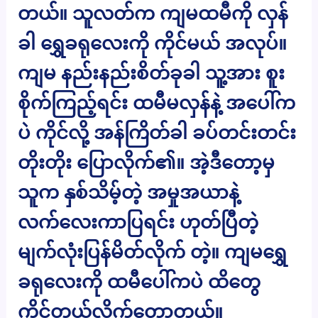
တယ်။ သူလတ်က ကျမထမီကို လှန်
ခါ ရွှေခရုလေးကို ကိုင်မယ် အလုပ်။
ကျမ နည်းနည်းစိတ်ခုခါ သူ့အား စူး
စိုက်ကြည့်ရင်း ထမီမလှန်နဲ့ အပေါ်က
ပဲ ကိုင်လို့ အန်ကြိတ်ခါ ခပ်တင်းတင်း
တိုးတိုး ပြောလိုက်၏။ အဲ့ဒီတော့မှ
သူက နှစ်သိမ့်တဲ့ အမှုအယာနဲ့
လက်လေးကာပြရင်း ဟုတ်ပြီတဲ့
မျက်လုံးပြန်မိတ်လိုက် တဲ့။ ကျမရွှေ
ခရုလေးကို ထမီပေါ်ကပဲ ထိတွေ
ကိုင်တွယ်လိုက်တော့တယ်။