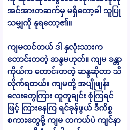
အင်အားတဆက်မှ မရှိတော့ခါ သူပြု
သမျှကို နုရတော့၏။
ကျမထင်တယ် ဒါ နှလုံးသားက
တောင်းတတဲ့ ဆန္ဒမဟုတ်။ ကျမ ခန္တာ
ကိုယ်က တောင်းတတဲ့ ဆန္ဒဆိုတာ သိ
လိုက်ရတယ်။ ကျမတို့ အပျိုဖျန်း
လေးတွေကြား တူတူချင်း စုံကြရင်
ဖြင့် ကြားနေကြ ရင်ခုန်ဖွယ် ဒီကိစ္စ
စကားတွေမို့ ကျမ တကယ်ပဲ ကျင်နာ