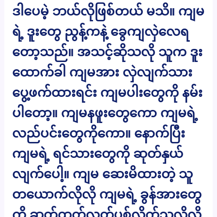
ဒါပေမဲ့ ဘယ်လိုဖြစ်တယ် မသိ။ ကျမ
ရဲ့ ဒူးတွေ ညွန့်ကနဲ့ ခွေကျလှဲလေရ
တော့သည်။ အသင့်ဆိုသလို သူက ဒူး
ထောက်ခါ ကျမအား လှဲလျက်သား
ပွေ့ဖက်ထားရင်း ကျမပါးတွေကို နမ်း
ပါတော့။ ကျမနဖူးတွေကော ကျမရဲ့
လည်ပင်းတွေကိုကော။ နောက်ပြီး
ကျမရဲ့ ရင်သားတွေကို ဆုတ်နှယ်
လျက်ပေါ့။ ကျမ ဆေးမိထားတဲ့ သူ
တယောက်လိုလို ကျမရဲ့ ခွန်အားတွေ
ကို ဆုတ်ထုတ်လွတ်ပစ်လိုက်သလိုလို