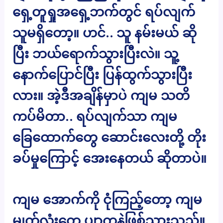
ရှေ့တူရှုအရှေ့ဘက်တွင် ရပ်လျက်
သူမရှိတော့။ ဟင်.. သူ နမ်းမယ် ဆို
ပြီး ဘယ်ရောက်သွားပြီးလဲ။ သူ့
နောက်ပြောင်ပြီး ပြန်ထွက်သွားပြီး
လား။ အဲ့ဒီအချိန်မှာပဲ ကျမ သတိ
ကပ်မိတာ.. ရပ်လျက်သာ ကျမ
ခြေထောက်တွေ ဆောင်းလေးတို့ တိုး
ခပ်မှုကြောင့် အေးနေတယ် ဆိုတာပဲ။
ကျမ အောက်ကို ငုံကြည့်တော့ ကျမ
မျက်လုံးတွေ ပျာကနဲဖြစ်သွားသည်။