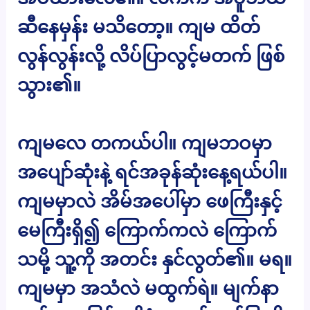
ဆီနေမှန်း မသိတော့။ ကျမ ထိတ်
လွန်လွန်းလို့ လိပ်ပြာလွင့်မတက် ဖြစ်
သွား၏။
ကျမလေ တကယ်ပါ။ ကျမဘဝမှာ
အပျော်ဆုံးနဲ့ ရင်အခုန်ဆုံးနေ့ရယ်ပါ။
ကျမမှာလဲ အိမ်အပေါ်မှာ ဖေကြီးနှင့်
မေကြီးရှိ၍ ကြောက်ကလဲ ကြောက်
သမို့ သူ့ကို အတင်း နှင်လွတ်၏။ မရ။
ကျမမှာ အသံလဲ မထွက်ရဲ။ မျက်နာ