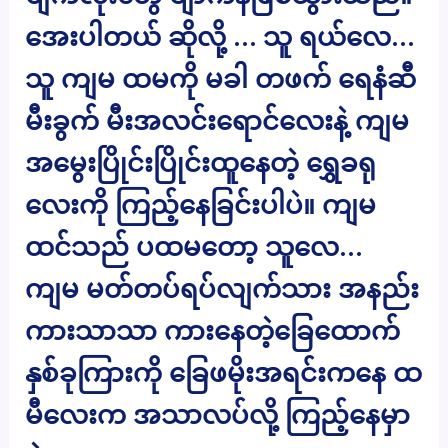
အေးပါတယ် ဆိုလို့ … သူ ရယ်လေ…
သူ ကျမ ထမကို မခါ တဖက် ရေနံဆီ
မီးခွက် မီးအလင်းရောင်လေးနဲ့ ကျမ
အမွေးပြိုင်းပြိုင်းထူနေတဲ့ ရွှေခရု
လေးကို ကြည့်နေခြင်းပါပဲ။ ကျမ
ထင်သည် ပထမတော့ သူလေ…
ကျမ မတ်တပ်ရပ်လျက်သား အနည်း
ကားသာသာ ကားနေတဲ့ခြေထောက်
နှစ်ခုကြားကို ခြေဖမိုးအရင်းကနေ ထ
မီလေးက အသာလပ်လို့ ကြည့်နေမှာ