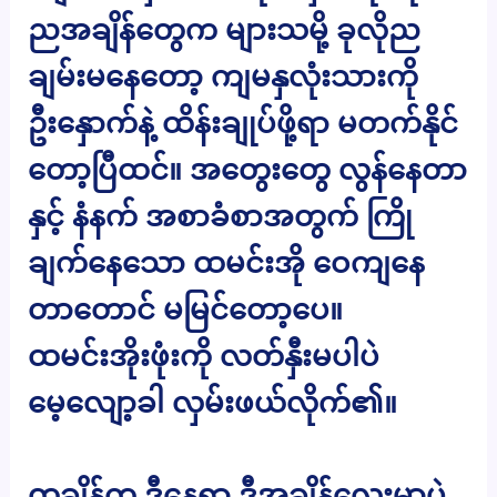
ညအချိန်တွေက များသမို့ ခုလိုည
ချမ်းမနေတော့ ကျမနှလုံးသားကို
ဦးနှောက်နဲ့ ထိန်းချုပ်ဖို့ရာ မတက်နိုင်
တော့ပြီထင်။ အတွေးတွေ လွန်နေတာ
နှင့် နံနက် အစာခံစာအတွက် ကြို
ချက်နေသော ထမင်းအို ဝေကျနေ
တာတောင် မမြင်တော့ပေ။
ထမင်းအိုးဖုံးကို လတ်နှီးမပါပဲ
မေ့လျော့ခါ လှမ်းဖယ်လိုက်၏။
တချိန်က ဒီနေရာ ဒီအချိန်လေးမှာပဲ