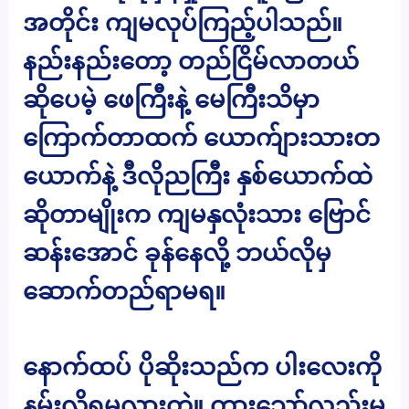
အတိုင်း ကျမလုပ်ကြည့်ပါသည်။
နည်းနည်းတော့ တည်ငြိမ်လာတယ်
ဆိုပေမဲ့ ဖေကြီးနဲ့ မေကြီးသိမှာ
ကြောက်တာထက် ယောက်ျားသားတ
ယောက်နဲ့ ဒီလိုညကြီး နှစ်ယောက်ထဲ
ဆိုတာမျိုးက ကျမနှလုံးသား ဗြောင်
ဆန်းအောင် ခုန်နေလို့ ဘယ်လိုမှ
ဆောက်တည်ရာမရ။
နောက်ထပ် ပိုဆိုးသည်က ပါးလေးကို
နမ်းလို့ရမလားတဲ့။ တားသော်လည်းမ