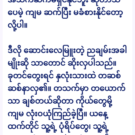
ပေမဲ့ ကျမ ဆက်ပြီး မခံစားနိုင်တော့
လို့ပါ။
ဒီလို ဆောင်းလေမြူးတဲ့ ညချမ်းအခါ
မျိုးဆို သာတောင် ဆိုးလှပါသည်။
ခုတင်တွေးရင် နှလုံးသားထဲ တဆစ်
ဆစ်နာလှ၏။ တသက်မှာ တယောက်
သာ ချစ်တယ်ဆိုတာ ကိုယ်တွေမို့
ကျမ လုံးဝယုံကြည်ခဲ့ပြီ။ ယနေ့
ထက်တိုင် သူ့ရဲ့ ပုံရိပ်တွေ၊ သူ့ရဲ့