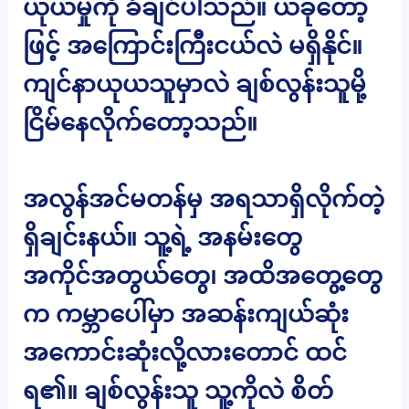
ယုယမှုကို ခံချင်ပါသည်။ ယခုတော့
ဖြင့် အကြောင်းကြီးငယ်လဲ မရှိနိုင်။
ကျင်နာယုယသူမှာလဲ ချစ်လွန်းသူမို့
ငြိမ်နေလိုက်တော့သည်။
အလွန်အင်မတန်မှ အရသာရှိလိုက်တဲ့
ရှိချင်းနယ်။ သူ့ရဲ့ အနမ်းတွေ
အကိုင်အတွယ်တွေ၊ အထိအတွေ့တွေ
က ကမ္ဘာပေါ်မှာ အဆန်းကျယ်ဆုံး
အကောင်းဆုံးလို့လားတောင် ထင်
ရ၏။ ချစ်လွန်းသူ သူ့ကိုလဲ စိတ်