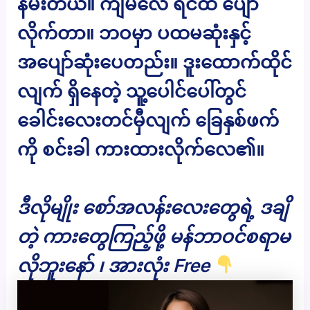
နမ်းတယ်။ ကျမလေ ရင်ထဲ ပျော်
လိုက်တာ။ ဘဝမှာ ပထမဆုံးနှင့်
အပျော်ဆုံးပေတည်း။ ဒူးထောက်ထိုင်
လျက် ရှိနေတဲ့ သူ့ပေါင်ပေါ်တွင်
ခေါင်းလေးတင်မှီလျက် ခြေနှစ်ဖက်
ကို စင်းခါ ကားထားလိုက်လေ၏။
ဒီလိုမျိုး စော်အလန်းလေးတွေရဲ့ ဒချိ
တဲ့ ကားတွေကြည့်ဖို့ မန်ဘာဝင်စရာမ
လိုဘူးနော် ၊ အားလုံး Free