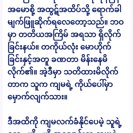
အမောစို့ အထွဋ်အထိပ်သို့ ရောက်ခါ
မျက်ဖြူဆိုက်ရလေတော့သည်။ ဘဝ
မှာ တတိယအကြိမ် အရသာ ရှိလိုက်
ခြင်းနယ်။ တကိုယ်လုံး မောဟိုက်
ခြင်းနှင့်အတူ ခဏတာ မိန်းနေမိ
လိုက်၏။ အဲ့ဒီမှာ သတိထားမိလိုက်
တာက သူက ကျမရဲ့ ကိုယ်ပေါ်မှာ
မှောက်လျက်သား။
ဒီအထိကို ကျမလက်ခံနိုင်ပေမဲ့ သူရဲ့