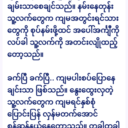
ချမ်းသာစေချင်သည်။ နမ်းနေတုန်း
သူ့လက်တွေက ကျမအတွင်းရင်သား
တွေကို စုပ်နမ်းဖို့ထင် အပေါ်အင်္ကျီကို
လပ်ခါ သူ့လက်ကို အတင်းလျိုထည့်
တော့သည်။
ခက်ပြီ ခက်ပြီ.. ကျမပါးစပ်ပြောနေ
ချင်းသာ ဖြစ်သည်။ နွေးထွေးလှတဲ့
သူ့လက်တွေက ကျမရင်နှစ်စုံ
ပြောင်းပြန် လှန်မတက်အောင်
စုန်ဆန်နယ်နေတော့သည်။ တခါတခါ