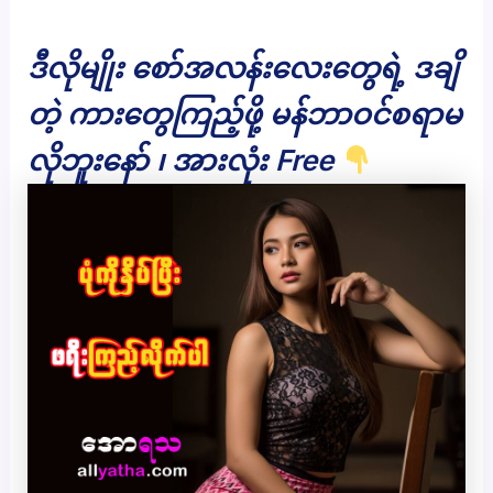
ဒီလိုမျိုး စော်အလန်းလေးတွေရဲ့ ဒချိ
တဲ့ ကားတွေကြည့်ဖို့ မန်ဘာဝင်စရာမ
လိုဘူးနော် ၊ အားလုံး Free