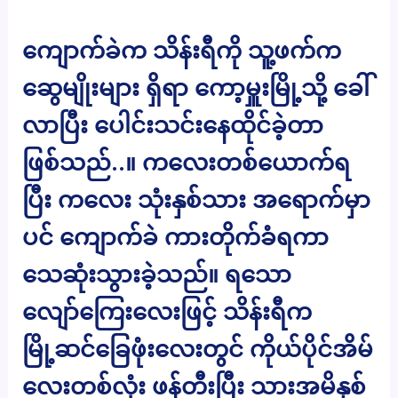
ကျောက်ခဲက သိန်းရီကို သူ့ဖက်က
ဆွေမျိုးများ ရှိရာ ကော့မှူးမြို့သို့ ခေါ်
လာပြီး ပေါင်းသင်းနေထိုင်ခဲ့တာ
ဖြစ်သည်..။ ကလေးတစ်ယောက်ရ
ပြီး ကလေး သုံးနှစ်သား အရောက်မှာ
ပင် ကျောက်ခဲ ကားတိုက်ခံရကာ
သေဆုံးသွားခဲ့သည်။ ရသော
လျော်ကြေးလေးဖြင့် သိန်းရီက
မြို့ဆင်ခြေဖုံးလေးတွင် ကိုယ်ပိုင်အိမ်
လေးတစ်လုံး ဖန်တီးပြီး သားအမိနှစ်