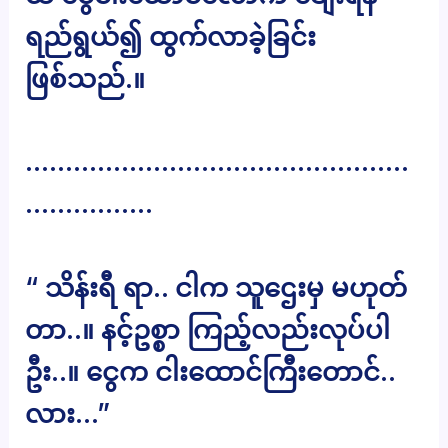
ရည်ရွယ်၍ ထွက်လာခဲ့ခြင်း
ဖြစ်သည်.။
…………………………………………
…………….
“ သိန်းရီ ရာ.. ငါက သူဌေးမှ မဟုတ်
တာ..။ နင့်ဥစ္စာ ကြည့်လည်းလုပ်ပါ
ဦး..။ ငွေက ငါးထောင်ကြီးတောင်..
လား…”