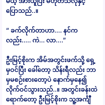
မယ့် အားယူပြီး မဟုတ်သလိုနှင့်
ပြောသည်..။
“ ခက်လိုက်တာဟာ…. နင်က
လည်း….. ကဲ… လာ….”
ဦးမြင့်စိုးက အိမ်အတွင်းဖက်သို့ ရှေ့
မှဝင်ပြီး ခေါ်တော့ သိန်းရီလည်း ဘာ
မှမစဉ်းစားတော့ပဲ နောက်မှနေ၍
လိုက်ဝင်သွားသည်..။ အတွင်းခန်းထဲ
ရောက်တော့ ဦးမြင့်စိုးက သူ့အင်္ကျီ