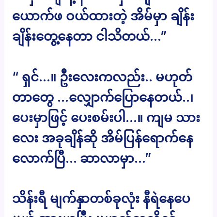
ယောက်ဖ ဝယ်ထားတဲ့ အိမ်မှာ ချိန်း
ချိန်းတွေ့နေတာ ငါသိတယ်…”
“ ရှင်…။ ဦးလေးကလည်း.. မဟုတ်
တာတွေ …လျှောက်ပြောနေတယ်..၊
ပေးမှာဖြင့် ပေးစမ်းပါ…။ ကျမ သား
လေး အခုချိန်ဆို အိမ်ပြန်ရောက်နေ
လောက်ပြီ… ဆာလာမှာ…”
သိန်းရီ မျက်နှာတစ်ခုလုံး နီရဲနေပေ