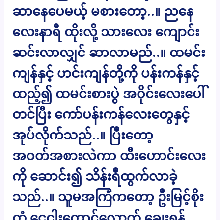
ဆာနေပေမယ့် မစားတော့..။ ညနေ
လေးနာရီ ထိုးလို့ သားလေး ကျောင်း
ဆင်းလာလျှင် ဆာလာမည်..။ ထမင်း
ကျန်နှင့် ဟင်းကျန်တို့ကို ပန်းကန်နှင့်
ထည့်၍ ထမင်းစားပွဲ အဝိုင်းလေးပေါ်
တင်ပြီး ကော်ပန်းကန်လေးတွေနှင့်
အုပ်လိုက်သည်..။ ပြီးတော့
အဝတ်အစားလဲကာ ထီးဟောင်းလေး
ကို ဆောင်း၍ သိန်းရီထွက်လာခဲ့
သည်..။ သူမအကြံကတော့ ဦးမြင့်စိုး
ထံ ငွေငါးထောင်လောက် ချေးရန်