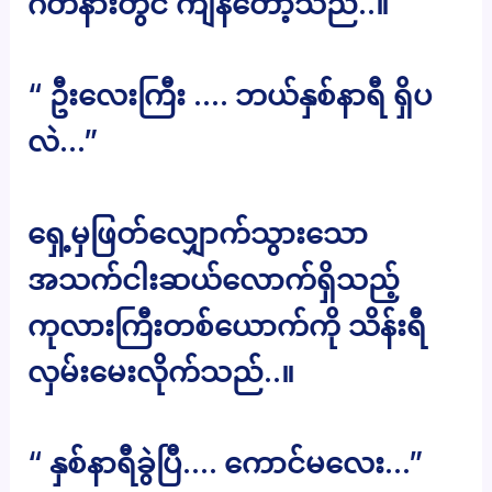
ဂိတ်နားတွင် ကျန်တော့သည်..။
“ ဦးလေးကြီး …. ဘယ်နှစ်နာရီ ရှိပ
လဲ…”
ရှေ့မှဖြတ်လျှောက်သွားသော
အသက်ငါးဆယ်လောက်ရှိသည့်
ကုလားကြီးတစ်ယောက်ကို သိန်းရီ
လှမ်းမေးလိုက်သည်..။
“ နှစ်နာရီခွဲပြီ…. ကောင်မလေး…”