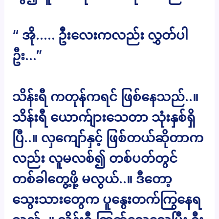
“ အို….. ဦးလေးကလည်း လွှတ်ပါ
ဦး…”
သိန်းရီ ကတုန်ကရင် ဖြစ်နေသည်..။
သိန်းရီ ယောက်ျားသေတာ သုံးနှစ်ရှိ
ပြီ..။ လှကျော်နှင့် ဖြစ်တယ်ဆိုတာက
လည်း လူမလစ်၍ တစ်ပတ်တွင်
တစ်ခါတွေ့ဖို့ မလွယ်..။ ဒီတော့
သွေးသားတွေက ပူနွေးတက်ကြွနေရ