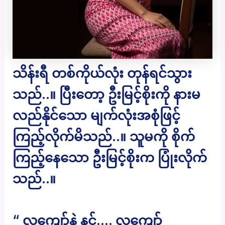
သိန်းရီ တစ်ကိုယ်လုံး တုန်ရင်သွား
သည်..။ ပြီးတော့ ဦးမြင့်စိုးကို နားမ
လည်နိုင်သော မျက်လုံးအစုံဖြင့်
ကြည့်လိုက်မိသည်..။ သူမကို စိုက်
ကြည့်နေသော ဦးမြင့်စိုးက ပြုံးလိုက်
သည်..။
“ လှကျော်နဲ့ နင်…. လှကျော်