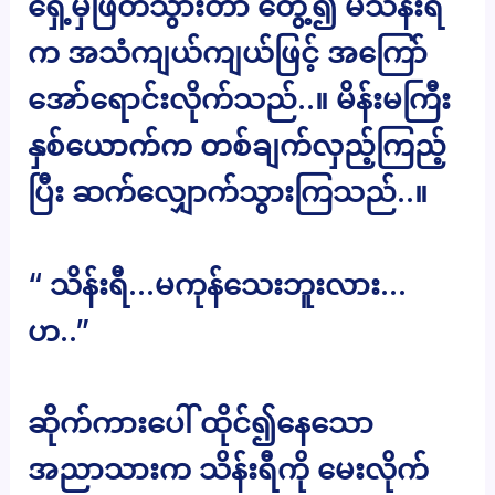
ရှေ့မှဖြတ်သွားတာ တွေ့၍ မသိန်းရီ
က အသံကျယ်ကျယ်ဖြင့် အကြော်
အော်ရောင်းလိုက်သည်..။ မိန်းမကြီး
နှစ်ယောက်က တစ်ချက်လှည့်ကြည့်
ပြီး ဆက်လျှောက်သွားကြသည်..။
“ သိန်းရီ…မကုန်သေးဘူးလား…
ဟ..”
ဆိုက်ကားပေါ် ထိုင်၍နေသော
အညာသားက သိန်းရီကို မေးလိုက်