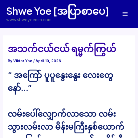
Skip
Shwe Yoe [အပြာစာပေ]
to
Mai
content
www.shweyoemm.com
Men
အသက်ငယ်ငယ် ရမ္မက်ကြွယ်
By
Viktor Yoe
/
April 10, 2026
“ အကြော် ပူပူနွေးနွေး လေးတွေ
နော်…”
လမ်းပေါ်လျှောက်လာသော လမ်း
သွားလမ်းလာ မိန်းမကြီးနှစ်ယောက်