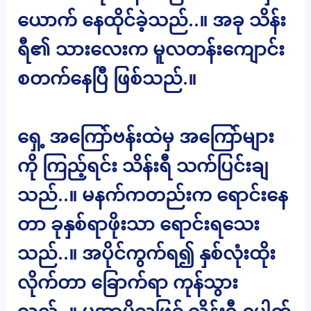
ယောက် နေထိုင်ခဲ့သည်..။ အခု သိန်း
ရီ၏ သားလေးက မူလတန်းကျောင်း
စတက်နေပြီ ဖြစ်သည်.။
ရှေ့ အကြော်ဗန်းထဲမှ အကြော်များ
ကို ကြည့်ရင်း သိန်းရီ သက်ပြင်းချ
သည်..။ မနက်ကတည်းက ရောင်းနေ
တာ ခုနှစ်ရာဖိုးသာ ရောင်းရသေး
သည်..။ အပိုင်ကွက်ရ၍ နှစ်လုံးထိုး
လိုက်တာ ခြောက်ရာ ကုန်သွား