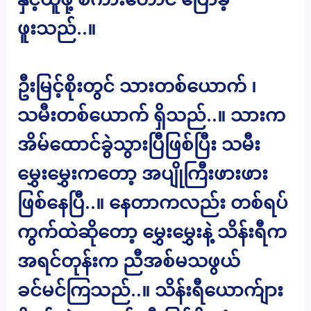
ဖူးသည်..။
ဦးမြင့်စိုးတွင် သားတစ်ယောက် ၊
သမီးတစ်ယောက် ရှိသည်..။ သားက
အိမ်ထောင်ခွဲသွားပြီဖြစ်ပြီး သမီး
မွှေးမွှေးကတော့ အပျိုကြီးဖားဖား
ဖြစ်နေပြီ..။ နေတာကလည်း တစ်ရပ်
ကွက်ထဲဆိုတော့ မွှေးမွှေးနဲ့ သိန်းရီက
အရင်တုန်းက ညီအစ်မသဖွယ်
ခင်မင်ကြသည်..။ သိန်းရီယောက်ျား