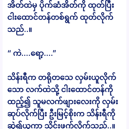
အိတ်ထဲမှ ပိုက်ဆံအိတ်ကို ထုတ်ပြီး
ငါးထောင်တန်တစ်ရွက် ထုတ်လိုက်
သည်..။
“ ကဲ….ရော့….”
သိန်းရီက တရိုတသေ လှမ်းယူလိုက်
သော လက်ထဲသို့ ငါးထောင်တန်ကို
ထည့်၍ သူမလက်ဖျားလေးကို လှမ်း
ဆုပ်လိုက်ပြီး ဦးမြင့်စိုးက သိန်းရီကို
ဆွဲ၍ယူကာ သိုင်းဖက်လိုက်သည်..။