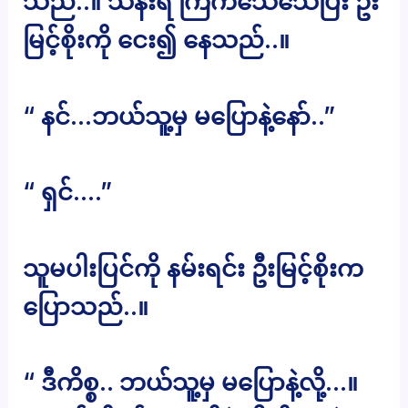
သည်..။ သိန်းရီ ကြက်သေသေပြီး ဦး
မြင့်စိုးကို ငေး၍ နေသည်..။
“ နင်…ဘယ်သူ့မှ မပြောနဲ့နော်..”
“ ရှင်….”
သူမပါးပြင်ကို နမ်းရင်း ဦးမြင့်စိုးက
ပြောသည်..။
“ ဒီကိစ္စ.. ဘယ်သူ့မှ မပြောနဲ့လို့…။