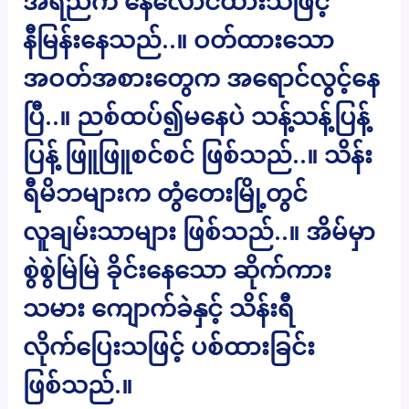
အရည်က နေလောင်ထားသဖြင့်
နီမြန်းနေသည်..။ ဝတ်ထားသော
အဝတ်အစားတွေက အရောင်လွင့်နေ
ပြီ..။ ညစ်ထပ်၍မနေပဲ သန့်သန့်ပြန့်
ပြန့် ဖြူဖြူစင်စင် ဖြစ်သည်..။ သိန်း
ရီမိဘများက တွံတေးမြို့တွင်
လူချမ်းသာများ ဖြစ်သည်..။ အိမ်မှာ
စွဲစွဲမြဲမြဲ ခိုင်းနေသော ဆိုက်ကား
သမား ကျောက်ခဲနှင့် သိန်းရီ
လိုက်ပြေးသဖြင့် ပစ်ထားခြင်း
ဖြစ်သည်.။