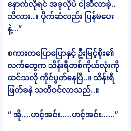
နောက်လိုရင် အခုလိုပဲ ငါ့ဆီလာခဲ့..
သိလား..။ ပိုက်ဆံလည်း ပြန်မပေး
နဲ့…”
စကားတပြောပြောနှင့် ဦးမြင့်စိုး၏
လက်တွေက သိန်းရီတစ်ကိုယ်လုံးကို
ထင်သလို ကိုင်ပွတ်နေပြီ..။ သိန်းရီ
ဖြတ်ခနဲ သတိဝင်လာသည်..။
“ အို….ဟင့်အင်း…..ဟင့်အင်း……”