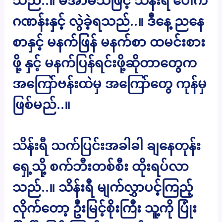
သည်..။ မအာမိသဖြင့် သိန်းရီ ပေါက်
ဂဏန်းနှင့် လွဲခဲ့ရသည်..။ ဒီနေ့ ညနေ
စာနှင့် မနက်ဖြန် မနက်စာ ထမင်းစား
ဖို့ နှင့် မနက်ပြန်ရင်းဖို့ဆိုတာတွေက
အကြော်ဗန်းထဲမှ အကြော်တွေ ကုန်မှ
ဖြစ်မည်..။
သိန်းရီ သက်ပြင်းအခါခါ ချနေတုန်း
ရှေ့သို့ စက်ဘီးတစ်စီး ထိုးရပ်လာ
သည်..။ သိန်းရီ မျက်လွှာပင့်ကြည့်
လိုက်တော့ ဦးမြင့်စိုးကြီး သူ့ကို ပြုံး