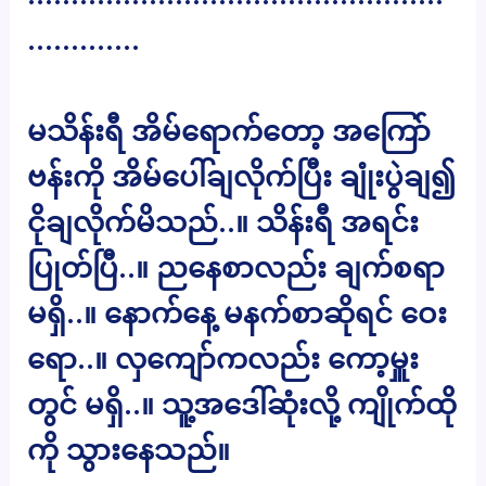
………….
မသိန်းရီ အိမ်ရောက်တော့ အကြော်
ဗန်းကို အိမ်ပေါ်ချလိုက်ပြီး ချုံးပွဲချ၍
ငိုချလိုက်မိသည်..။ သိန်းရီ အရင်း
ပြုတ်ပြီ..။ ညနေစာလည်း ချက်စရာ
မရှိ..။ နောက်နေ့ မနက်စာဆိုရင် ဝေး
ရော..။ လှကျော်ကလည်း ကော့မှူး
တွင် မရှိ..။ သူ့အဒေါ်ဆုံးလို့ ကျိုက်ထို
ကို သွားနေသည်။