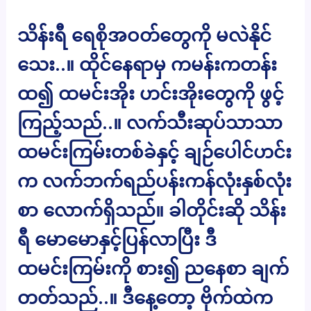
သိန်းရီ ရေစိုအဝတ်တွေကို မလဲနိုင်
သေး..။ ထိုင်နေရာမှ ကမန်းကတန်း
ထ၍ ထမင်းအိုး ဟင်းအိုးတွေကို ဖွင့်
ကြည့်သည်..။ လက်သီးဆုပ်သာသာ
ထမင်းကြမ်းတစ်ခဲနှင့် ချဉ်ပေါင်ဟင်း
က လက်ဘက်ရည်ပန်းကန်လုံးနှစ်လုံး
စာ လောက်ရှိသည်။ ခါတိုင်းဆို သိန်း
ရီ မောမောနှင့်ပြန်လာပြီး ဒီ
ထမင်းကြမ်းကို စား၍ ညနေစာ ချက်
တတ်သည်..။ ဒီနေ့တော့ ဗိုက်ထဲက