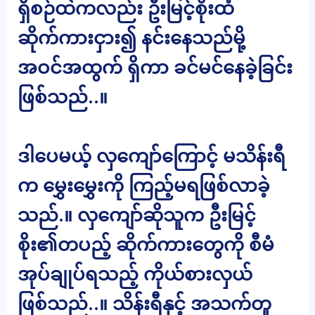
ရှိစဉ်ထဲကလည်း ဦးမြင့်စိုးထံ
ဆိုက်ကားငှား၍ နင်းနေသည်မို့
အဝင်အထွက် ရှိကာ ခင်မင်နေခဲ့ခြင်း
ဖြစ်သည်..။
ဒါပေမယ့် လှကျော်ကြောင့် မသိန်းရီ
က မွှေးမွှေးကို ကြည့်မရဖြစ်လာခဲ့
သည်.။ လှကျော်ဆိုသူက ဦးမြင့်
စိုး၏တပည့် ဆိုက်ကားတွေကို စီမံ
အုပ်ချုပ်ရသည့် ကိုယ်စားလှယ်
ဖြစ်သည်..။ သိန်းရီနှင့် အသက်တူ