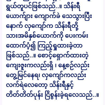
ရွယ်တူပင်ဖြစ်သည်..။ သိန်းရီ
ယောက်ျား ကျောက်ခဲ သေသွားပြီး
နောက် လှကျော်က သိန်းရီတို့
သားအမိနှစ်ယောက်ကို ပေးကမ်း
ထောက်ပံ့၍ ကြည့်ရှုထားခဲ့တာ
ဖြစ်သည်..။ စောင့်ရှောက်ထားတဲ့
ကျေးဇူးကလည်းရှိ ၊ နေ့စဉ်လည်း
တွေ့မြင်နေရ၊ လှကျော်ကလည်း
လက်ရဲလေတော့ သိန်းရီနှင့်
တိတ်တိတ်ပုန်း ငြိစွန်းခဲ့ရလေသည်..။