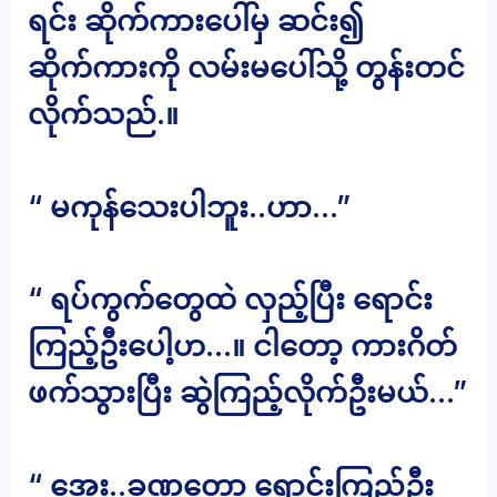
ရင်း ဆိုက်ကားပေါ်မှ ဆင်း၍
ဆိုက်ကားကို လမ်းမပေါ်သို့ တွန်းတင်
လိုက်သည်.။
“ မကုန်သေးပါဘူး..ဟာ…”
“ ရပ်ကွက်တွေထဲ လှည့်ပြီး ရောင်း
ကြည့်ဦးပေါ့ဟ…။ ငါတော့ ကားဂိတ်
ဖက်သွားပြီး ဆွဲကြည့်လိုက်ဦးမယ်…”
“ အေး..ခဏတော့ ရောင်းကြည့်ဦး