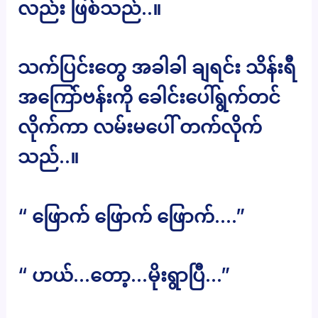
လည်း ဖြစ်သည်..။
သက်ပြင်းတွေ အခါခါ ချရင်း သိန်းရီ
အကြော်ဗန်းကို ခေါင်းပေါ်ရွက်တင်
လိုက်ကာ လမ်းမပေါ် တက်လိုက်
သည်..။
“ ဖြောက် ဖြောက် ဖြောက်….”
“ ဟယ်…တော့…မိုးရွာပြီ…”