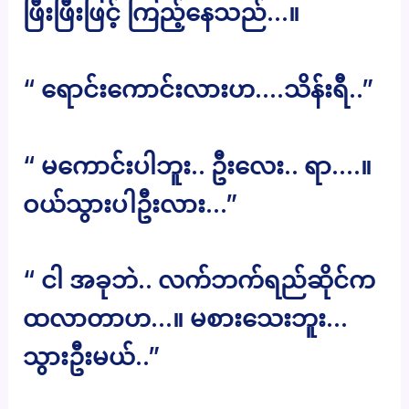
ဖြီးဖြီးဖြင့် ကြည့်နေသည်…။
“ ရောင်းကောင်းလားဟ….သိန်းရီ..”
“ မကောင်းပါဘူး.. ဦးလေး.. ရာ….။
ဝယ်သွားပါဦးလား…”
“ ငါ အခုဘဲ.. လက်ဘက်ရည်ဆိုင်က
ထလာတာဟ…။ မစားသေးဘူး…
သွားဦးမယ်..”