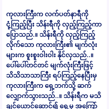
ကုလားကြီးက လက်ပတ်နာရီကို
ငုံ့ကြည့်ပြီး သိန်းရီကို လှည့်ကြည့်ကာ
ပြောသည်.။ သိန်းရီကို လှည့်ကြည့်
လိုက်သော ကုလားကြီး၏ မျက်လုံး
များက စူးစူးဝါးဝါး နိုင်လှသည်..။
ပေါ်ပေါ်တင်တင် မျက်လုံးကြီးဖြင့်
သိသိသာသာကြီး ရပ်ကြည့်နေပြီးမှ
ကုလားကြီးက ရှေ့ဘက်သို့ ဆက်
လျှောက်သွားသည်..။ သိန်းရီက မသိ
ချင်ယောင်ဆောင်၍ ရှေ့မှ အကြော်