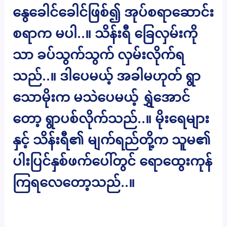
နွေခေါင်ခေါင်ဖြစ်၍ အုပ်စရာဆောင်း
စရာက မပါ..။ သိန်းရီ ခြေလှမ်းကို
သာ ခပ်သွက်သွက် လှမ်းလိုက်ရ
သည်..။ ဒါပေမယ့် အခါမဟုတ် ရွာ
သောမိုးက မသဲပေမယ့် ရွှဲအောင်
တော့ ရွာပစ်လိုက်သည်..။ မိုးရေများ
နှင့် သိန်းရီ၏ မျက်ရည်တို့က သူမ၏
ပါးပြင်နှစ်ဖက်ပေါ်တွင် ရောထွေးကုန်
ကြရလေတော့သည်..။
…………………………………………