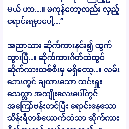
မယ် ဟာ…။ မကုန်တော့လည်း လှည့်
ရောင်းရမှာပေါ့…”
အညာသား ဆိုက်ကားနင်း၍ ထွက်
သွားပြီ..။ ဆိုက်ကားဂိတ်ထဲတွင်
ဆိုက်ကားတစ်စီးမှ မရှိတော့..။ လမ်း
ဘေးတွင် ချထားသော ထင်းရှူး
သေတ္တာ အကျိုးလေးပေါ်တွင်
အကြော်ဗန်းတင်ပြီး ရောင်းနေသော
သိန်းရီတစ်ယောက်ထဲသာ ဆိုက်ကား