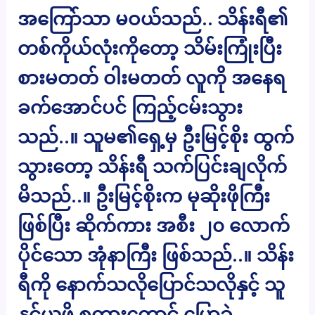
အကြော်သာ မဝယ်သည်.. သိန်းရီ၏
တစ်ကိုယ်လုံးကိုတော့ သိမ်းကြုံးပြီး
စားမတတ် ဝါးမတတ် လူကို အနေရ
ခက်အောင်ပင် ကြည့်ငမ်းသွား
သည်..။ သူမ၏ရှေ့မှ ဦးမြင့်စိုး ထွက်
သွားတော့ သိန်းရီ သက်ပြင်းချလိုက်
မိသည်..။ ဦးမြင့်စိုးက မုဆိုးဖိုကြီး
ဖြစ်ပြီး ဆိုက်ကား အစီး ၂၀ လောက်
ပိုင်သော အုံနာကြီး ဖြစ်သည်..။ သိန်း
ရီကို နောက်သလိုပြောင်သလိုနှင့် သူ
နှင့်ယူဖို့ စကားတောင် ပြောခဲ့