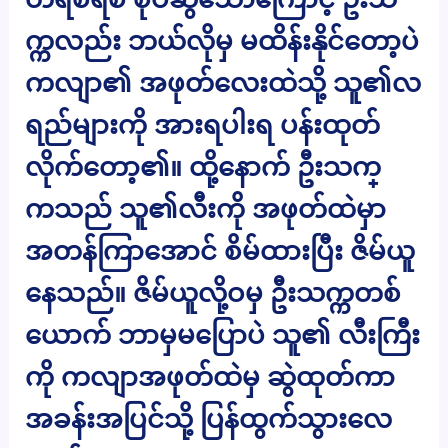
က္ကလည်း ဘယ်လိုမှ မထိန်းနိုင်တော့ပဲ
ကလျာ၏ အဖုတ်လေးထဲသို့ သူ၏လ
ရည်များကို အားရပါးရ ပန်းထုတ်
လိုက်တော့၏။ ထို့နောက် ဦးသက္
ကသည် သူ၏လီးကို အဖုတ်ထဲမှာ
အတန်ကြာအောင် စိမ်ထားပြီး ဇိမ်ယူ
နေသည်။ ဇိမ်ယူလို့ဝမှ ဦးသက္ကတစ်
ယောက် ဘာမှမပြောပဲ သူ၏ လီးကြီး
ကို ကလျာအဖုတ်ထဲမှ ဆွဲထုတ်ကာ
အခန်းအပြင်သို့ ပြန်ထွက်သွားလေ