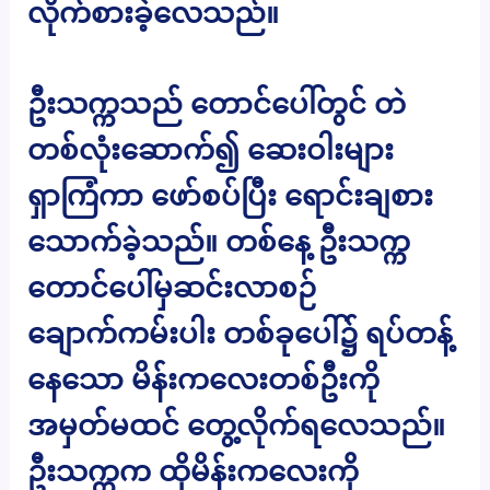
လိုက်စားခဲ့လေသည်။
ဦးသက္ကသည် တောင်ပေါ်တွင် တဲ
တစ်လုံးဆောက်၍ ဆေးဝါးများ
ရှာကြံကာ ဖော်စပ်ပြီး ရောင်းချစား
သောက်ခဲ့သည်။ တစ်နေ့ ဦးသက္က
တောင်ပေါ်မှဆင်းလာစဉ်
ချောက်ကမ်းပါး တစ်ခုပေါ်၌ ရပ်တန့်
နေသော မိန်းကလေးတစ်ဦးကို
အမှတ်မထင် တွေ့လိုက်ရလေသည်။
ဦးသက္ကက ထိုမိန်းကလေးကို