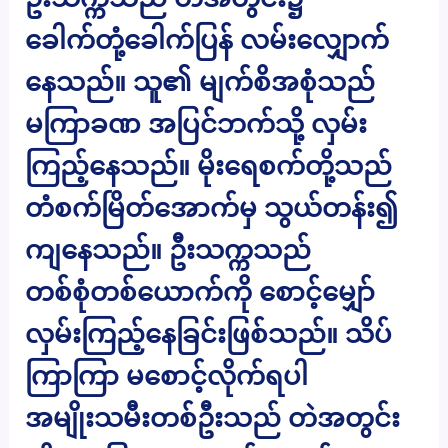
ခေါက်တုံ့ခေါက်ပြန် လမ်းလျှောက်
နေသည်။ သူ၏ မျက်စိအစုံသည်
မကြာခဏ အပြင်ဘက်သို့ လှမ်း
ကြည့်နေသည်။ မိုးရေစက်တို့သည်
တံစက်မြိတ်အောက်မှ သွယ်တန်း၍
ကျနေသည်။ ဦးသက္ကသည်
တစ်စုံတစ်ယောက်ကို စောင့်မျှော်
လှမ်းကြည့်နေခြင်းဖြစ်သည်။ သိပ်
ကြာကြာ မစောင့်လိုက်ရပါ
အမျိုးသမီးတစ်ဦးသည် တဲအတွင်း