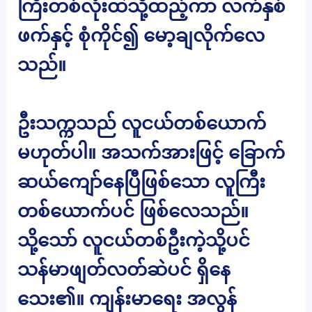
ကြီးတစ်လုံးထဲသို့ထည့်ကာ လက်နှစ်
ဖက်နှင့် စုံကိုင်၍ မော့ချလိုက်လေ
သည်။
ဦးသက္ကသည် လူငယ်တစ်ယောက်
မဟုတ်ပါ။ အသက်အားဖြင့် ခြောက်
ဆယ်ကျော်နေပြီဖြစ်သော လူကြီး
တစ်ယောက်ပင် ဖြစ်လေသည်။
သို့သော် လူငယ်တစ်ဦးကဲ့သို့ပင်
သန်မာဖျတ်လတ်ဆဲပင် ရှိနေ
သေး၏။ ကျန်းမာရေး အလွန်