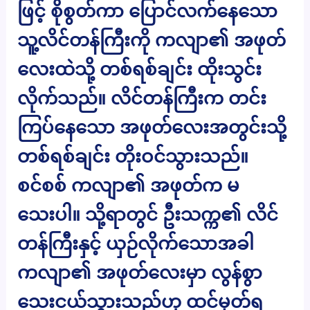
ဖြင့် စိုစွတ်ကာ ပြောင်လက်နေသော
သူ့လိင်တန်ကြီးကို ကလျာ၏ အဖုတ်
လေးထဲသို့ တစ်ရစ်ချင်း ထိုးသွင်း
လိုက်သည်။ လိင်တန်ကြီးက တင်း
ကြပ်နေသော အဖုတ်လေးအတွင်းသို့
တစ်ရစ်ချင်း တိုးဝင်သွားသည်။
စင်စစ် ကလျာ၏ အဖုတ်က မ
သေးပါ။ သို့ရာတွင် ဦးသက္က၏ လိင်
တန်ကြီးနှင့် ယှဉ်လိုက်သောအခါ
ကလျာ၏ အဖုတ်လေးမှာ လွန်စွာ
သေးငယ်သွားသည်ဟု ထင်မှတ်ရ