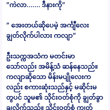
”ကဲလာ……. ဒီနားကို”
” အေးတယ်ဆိုပေမဲ့ အင်္ကျီလေး
ချွတ်လိုက်ပါလား ကလျာ”
ဦးသက္ကအသံက မတင်းမာ
သော်လည်း အမိန့်သံ ဆန်နေသည်။
ကလျာဆိုသော မိန်းမပျိုလေးက
လည်း စကားဆုံးသည်နှင့် မဆိုင်းမ
တွပင် သူမ၏ သိုင်းဝတ်စုံကို ချွတ်ခွာ
ချလိုက်သည်။ သိုင်းဝတ်စုံ ကျွတ်