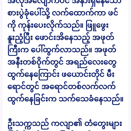
အလိုအလျောက်ပင် အနားရှိနေသော
စားပွဲခုံပေါ်သို့ လက်ထောက်ကာ ဖင်
ကို ကုန်းပေးလိုက်သည်။ ဖြူဖွေး
နူးညံ့ပြီး ဖောင်းအိနေသည့် အဖုတ်
ကြီးက ပေါ်ထွက်လာသည်။ အဖုတ်
အနီးတစ်ဝိုက်တွင် အရည်လေးတွေ
ထွက်နေကြောင်း ဖယောင်းတိုင် မီး
ရောင်တွင် အရောင်တစ်လက်လက်
ထွက်နေခြင်းက သက်သေခံနေသည်။
ဦးသက္ကသည် ကလျာ၏ တံတွေးများ