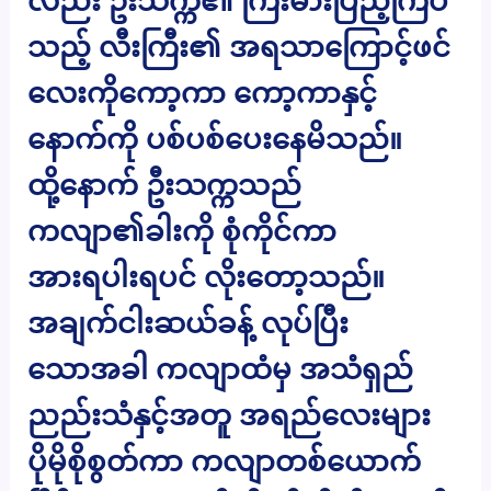
လည်း ဦးသက္က၏ ကြီးမားပြည့်ကြပ်
သည့် လီးကြီး၏ အရသာကြောင့်ဖင်
လေးကိုကော့ကာ ကော့ကာနှင့်
နောက်ကို ပစ်ပစ်ပေးနေမိသည်။
ထို့နောက် ဦးသက္ကသည်
ကလျာ၏ခါးကို စုံကိုင်ကာ
အားရပါးရပင် လိုးတော့သည်။
အချက်ငါးဆယ်ခန့် လုပ်ပြီး
သောအခါ ကလျာထံမှ အသံရှည်
ညည်းသံနှင့်အတူ အရည်လေးများ
ပိုမိုစိုစွတ်ကာ ကလျာတစ်ယောက်