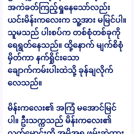
အကဲခတ်ကြည့်ရှုနေသော်လည်း
ယင်းမိန်းကလေးက သူ့အား မမြင်ပါ။
သူမသည် ပါးစပ်က တစ်စုံတစ်ခုကို
ရေရွတ်နေသည်။ ထို့နောက် မျက်စိစုံ
မှိတ်ကာ နက်ရှိုင်းသော
ချောက်ကမ်းပါးထဲသို့ ခုန်ချလိုက်
လေသည်။
မိန်းကလေး၏ အကြံ မအောင်မြင်
ပါ။ ဦးသက္ကသည် မိန်းကလေး၏
လက်မောင်းကို အမိအရ ဖမ်းဆွဲထား