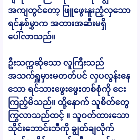
အကျတွင်တော့ ဖြူဖွေးနူးညံ့လှသော
ရင်နှစ်မွှာက အတားအဆီးမရှိ
ပေါ်လာသည်။
ဦးသက္ကဆိုသော လူကြီးသည်
အသက်ရှူမှားမတတ်ပင် လှပလွန်းနေ
သော ရင်သားဖွေးဖွေးတစ်စုံကို ငေး
ကြည့်မိသည်။ ထို့နောက် သူစိတ်တွေ
ကြွလာသည်ထင့် ။ သူဝတ်ထားသော
သိုင်းဘောင်းဘီကို ချွတ်ချလိုက်