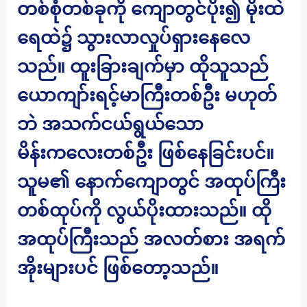
တစ်စုံတစ်ခုကို ကျောတွင်ပိုး၍ မိုးထဲ
ရေထဲ၌ သွားလာလှုပ်ရှားနေလေ
သည်။ ထူးခြားချက်မှာ ထိုသူသည်
ယောကျာ်းရင့်မာကြီးတစ်ဦး မဟုတ်
ဘဲ အသက်ငယ်ရွယ်သော
မိန်းကလေးတစ်ဦး ဖြစ်နေခြင်းပင်။
သူမ၏ နောက်ကျောတွင် အထုပ်ကြီး
တစ်ထုပ်ကို လွယ်ပိုးထားသည်။ ထို
အထုပ်ကြီးသည် အလတ်စား အရက်
အိုးများပင် ဖြစ်တော့သည်။