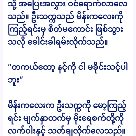
သို့ အပြေးအလွှား ဝင်ရောက်လာလေ
သည်။ ဦးသက္ကသည် မိန်းကလေးကို
ကြည့်ရင်းမှ စိတ်မကောင်း ဖြစ်သွား
သလို ခေါင်းခါရမ်းလိုက်သည်။
”တကယ်တော့ နင့်ကို ငါ မခိုင်းသင့်ပါ
ဘူး”
မိန်းကလေးက ဦးသက္ကကို မော့ကြည့်
ရင်း မျက်နှာထက်မှ မိုးရေစက်တို့ကို
လက်ဝါးနှင့် သတ်ချလိုက်လေသည်။