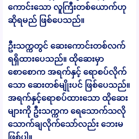
ကောင်းသော လူကြီးတစ်ယောက်ဟု
ဆိုရမည် ဖြစ်ပေသည်။
ဦးသက္ကတွင် ဆေးကောင်းတစ်လက်
ရရှိထားပေသည်။ ထိုဆေးမှာ
စောစောက အရက်နှင့် ရောစပ်လိုက်
သော ဆေးတစ်မျိုးပင် ဖြစ်ပေသည်။
အရက်နှင့်ရောစပ်ထားသော ထိုဆေး
များကို ဦးသက္ကက ရေသောက်သလို
သောက်ချလိုက်သော်လည်း ဘေးမ
ဖြစ်ပါ။