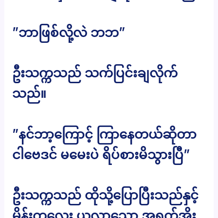
”ဘာဖြစ်လို့လဲ ဘဘ”
ဦးသက္ကသည် သက်ပြင်းချလိုက်
သည်။
”နင်ဘာ့ကြောင့် ကြာနေတယ်ဆိုတာ
ငါဗေဒင် မမေးပဲ ရိပ်စားမိသွားပြီ”
ဦးသက္ကသည် ထိုသို့ပြောပြီးသည်နှင့်
မိန်းကလေး ယူလာသော အရက်အိုး