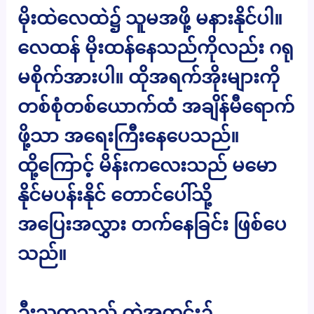
မိုးထဲလေထဲ၌ သူမအဖို့ မနားနိုင်ပါ။
လေထန် မိုးထန်နေသည်ကိုလည်း ဂရု
မစိုက်အားပါ။ ထိုအရက်အိုးများကို
တစ်စုံတစ်ယောက်ထံ အချိန်မီရောက်
ဖို့သာ အရေးကြီးနေပေသည်။
ထို့ကြောင့် မိန်းကလေးသည် မမော
နိုင်မပန်းနိုင် တောင်ပေါ်သို့
အပြေးအလွှား တက်နေခြင်း ဖြစ်ပေ
သည်။
ဦးသက္ကသည် တဲအတွင်း၌