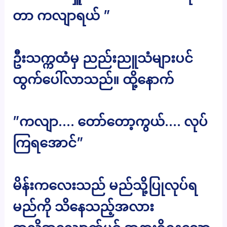
တာ ကလျာရယ် ”
ဦးသက္ကထံမှ ညည်းညူသံများပင်
ထွက်ပေါ်လာသည်။ ထို့နောက်
”ကလျာ…. တော်တော့ကွယ်…. လုပ်
ကြရအောင်”
မိန်းကလေးသည် မည်သို့ပြုလုပ်ရ
မည်ကို သိနေသည့်အလား