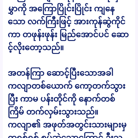
မွှာကို အကြောပြိုင်းပြိုင်း ကျနေ
သော လက်ကြီးဖြင့် အားကုန်ဆွဲကိုင်
ကာ တဖုန်းဖုန်း မြည်အောင်ပင် ဆော
င့်လိုးတော့သည်။
အတန်ကြာ ဆောင့်ပြီးသောအခါ
ကလျာတစ်ယောက် ကော့တက်သွား
ပြီး ကာမ ပန်းတိုင်ကို နောက်တစ်
ကြိမ် တက်လှမ်းသွားသည်။
ကလျာ၏ အဖုတ်အတွင်းသားများမှ
တရစ်ရစ် စုပ်ဆွဲသောကြောင့် ဦးသ