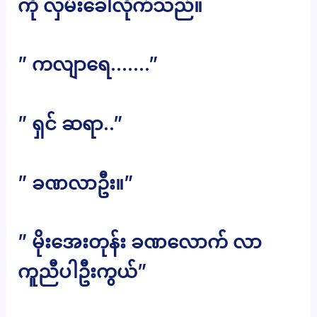
ကို လှမ်းခေါ်လိုက်သည်။
” ကလျာရေ…….”
” ရှင် ဆရာ..”
” ခဏလာဦး။”
” မိုးအေးတုန်း ခဏလောက် လာ
ကူညီပါဦးကွယ်”