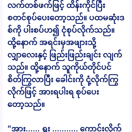
လက်တစ်ဖက်ဖြင့် ထိန်းကိုင်ပြီး
စတင်စုပ်ပေးတော့သည်။ ပထမဆုံးဒ
စ်ကို ပါးစပ်ဟ၍ ငုံစုပ်လိုက်သည်။
ထို့နောက် အရင်းမှအဖျားသို့
လျှာလေးနှင့် ဖြည်းဖြည်းချင်း လျက်
သည်။ ထို့နောက် သူကိုယ်တိုင်ပင်
စိတ်ကြွလာပြီး ခေါင်းကို ငုံ့လိုက်ကြွ
လိုက်ဖြင့် အားရပါးရ စုပ်ပေး
တော့သည်။
”အား…… ရှူး ……….. ကောင်းလိုက်