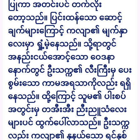
ပြုကာ အတင်းပင် တက်လိုး
တော့သည်။ ပြင်းထန်သော ဆောင့်
ချက်များကြောင့် ကလျာ၏ မျက်နှာ
လေးမှာ ရှုံ့မဲ့နေသည်။ သို့ရာတွင်
အနည်းငယ်အောင့်သော ဝေဒနာ
နောက်တွင် ဦးသက္က၏ လီးကြီးမှ ပေး
စွမ်းသော ကာမအရသာကိုလည်း ရရှိ
နေသည်။ ထို့ကြောင့် သူမ၏ ပါးစပ်
အတွင်းမှ တအီးအီး ညီးညူသံလေး
များပင် ထွက်ပေါ်လာသည်။ ဦးသက္က
လည်း ကလျာ၏ နုနယ်သော ရင်နှစ်