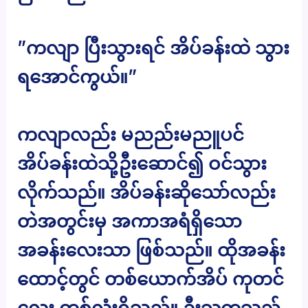
”ကလျာ ပြီးသွားရင် အိပ်ခန်းထဲ သွား
ရအောင်ကွယ်။”
ကလျာလည်း မညည်းမညူပင်
အိပ်ခန်းထဲသို့ဦးဆောင်၍ ဝင်သွား
လိုက်သည်။ အိပ်ခန်းဆိုသော်လည်း
တဲအတွင်းမှ အကာအရံရှိသော
အခန်းလေးသာ ဖြစ်သည်။ ထိုအခန်း
ထောင့်တွင် တစ်ယောက်အိပ် ကုတင်
လေး တစ်လုံးရှိသည်။ ဦးသက္ကသည်