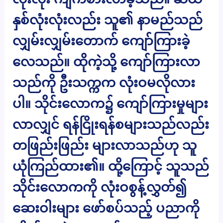
နှစ်လုံးလုံးလည်း သူ၏ နာမည်သည်
လျှမ်းလျှမ်းတောက် ကျော်ကြားခဲ့
လေသည်။ ထိုကဲ့သို့ ကျော်ကြားလာ
သည်ကို ဦးသက္ကက လုံးဝမလိုလား
ပါ။ သိုင်းလောက၌ ကျော်ကြားမှုများ
လာလျှင် ရန်ငြိုးရန်စများသည်လည်း
တဖြည်းဖြည်း များလာသည်ဟု သူ
ယုံကြည်ထား၏။ ထို့ကြောင့် သူသည်
သိုင်းလောကကို လုံးဝစွန့်လွှတ်၍
ဆေးဝါးများ ဖော်စပ်သည့် ပညာကို