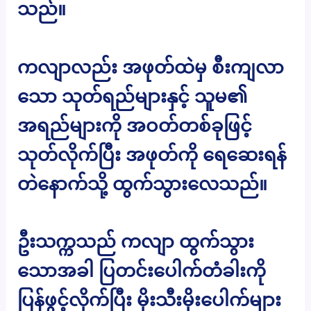
သည်။
ကလျာလည်း အဖုတ်ထဲမှ စီးကျလာ
သော သုတ်ရည်များနှင့် သူမ၏
အရည်များကို အဝတ်တစ်ခုဖြင့်
သုတ်လိုက်ပြီး အဖုတ်ကို ရေဆေးရန်
တဲနောက်သို့ ထွက်သွားလေသည်။
ဦးသက္ကသည် ကလျာ ထွက်သွား
သောအခါ ပြတင်းပေါက်တံခါးကို
ပြန်ဖွင့်လိုက်ပြီး မိုးသီးမိုးပေါက်များ