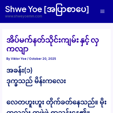
Skip
Shwe Yoe [အပြာစာပေ]
to
Mai
content
www.shweyoemm.com
Men
အိပ်မက်နတ်သိုင်းကျမ်း နှင့် လှ
ကလျာ
By
Viktor Yoe
/
October 20, 2025
အခန်း(၁)
ဒုက္ခသည် မိန်းကလေး
လေတဟူးဟူး တိုက်ခတ်နေသည်။ မိုး
ကလည်း တဖွဲဖွဲ ရွာသွန်းနေ၏။