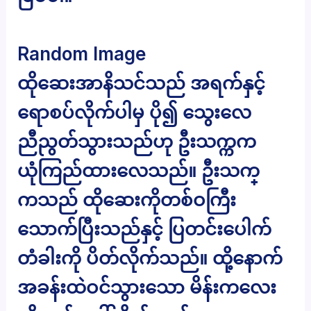
Random Image
ထိုဆေးအာနိသင်သည် အရက်နှင့်
ရောစပ်လိုက်ပါမှ ပို၍ သွေးလေ
ညီညွတ်သွားသည်ဟု ဦးသက္ကက
ယုံကြည်ထားလေသည်။ ဦးသက္
ကသည် ထိုဆေးကိုတစ်ဝကြီး
သောက်ပြီးသည်နှင့် ပြတင်းပေါက်
တံခါးကို ပိတ်လိုက်သည်။ ထို့နောက်
အခန်းထဲဝင်သွားသော မိန်းကလေး