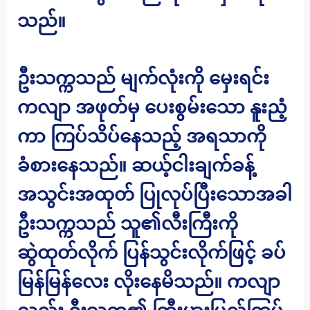
သည်။
ဦးသက္ကသည် မျက်လုံးကို မှေးရင်း
ကလျာ အဖုတ်မှ ပေးစွမ်းသော နူးညံ့
ကာ ကြပ်သိပ်နေသည့် အရသာကို
ခံစားနေသည်။ ဆယ့်ငါးချက်ခန့်
အသွင်းအထုတ် ပြုလုပ်ပြီးသောအခါ
ဦးသက္ကသည် သူ၏လီးကြီးကို
ဆွဲထုတ်လိုက် ပြန်သွင်းလိုက်ဖြင့် ခပ်
မြန်မြန်လေး လိုးနေမိသည်။ ကလျာ