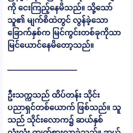
ကို ငေးကြည့်နေမိသည်။ သို့သော်
သူ၏ မျက်စိထဲတွင် လွန်ခဲ့သော
ခြောက်နှစ်က မြင်ကွင်းတစ်ခုကိုသာ
မြင်ယောင်နေမိတော့သည်။
—————————
ဦးသက္ကသည် ထိပ်တန်း သိုင်း
ပညာရှင်တစ်ယောက် ဖြစ်သည်။ သူ
သည် သိုင်းလောက၌ ဆယ်နှစ်
လုံးလုံး ကျက်စားလာခဲ့သည်။ ဆယ်