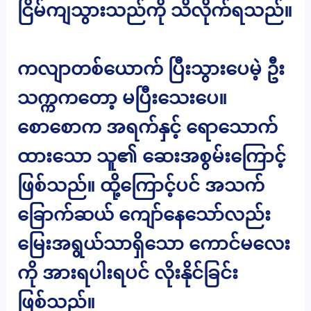
ငြိမ်ကျသွားသည်ကို သိလိုက်ရသည်။
ကလျာတစ်ယောက် ပြီးသွားပေမဲ့ ဦး
သက္ကကတော့ မပြီးသေးပေ။
စောစောက အရက်နှင့် ရောသောက်
ထားသော သူ၏ ဆေးအစွမ်းကြောင့်
ဖြစ်သည်။ ထို့ကြောင့်ပင် အသက်
ခြောက်ဆယ် ကျော်နေသော်လည်း
မြေးအရွယ်သာရှိသော ကောင်မလေး
ကို အားရပါးရပင် လိုးနိုင်ခြင်း
ဖြစ်သည်။