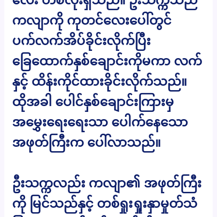
ကလျာကို ကုတင်လေးပေါ်တွင်
ပက်လက်အိပ်ခိုင်းလိုက်ပြီး
ခြေထောက်နှစ်ချောင်းကိုမကာ လက်
နှင့် ထိန်းကိုင်ထားခိုင်းလိုက်သည်။
ထိုအခါ ပေါင်နှစ်ချောင်းကြားမှ
အမွှေးရေးရေးသာ ပေါက်နေသော
အဖုတ်ကြီးက ပေါ်လာသည်။
ဦးသက္ကလည်း ကလျာ၏ အဖုတ်ကြီး
ကို မြင်သည်နှင့် တစ်ရှုးရှုးနှာမှုတ်သံ