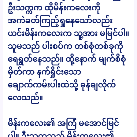
ဦးသက္ကက ထိုမိန်းကလေးကို
အကဲခတ်ကြည့်ရှုနေသော်လည်း
ယင်းမိန်းကလေးက သူ့အား မမြင်ပါ။
သူမသည် ပါးစပ်က တစ်စုံတစ်ခုကို
ရေရွတ်နေသည်။ ထို့နောက် မျက်စိစုံ
မှိတ်ကာ နက်ရှိုင်းသော
ချောက်ကမ်းပါးထဲသို့ ခုန်ချလိုက်
လေသည်။
မိန်းကလေး၏ အကြံ မအောင်မြင်
ပါ။ ဦးသက္ကသည် မိန်းကလေး၏