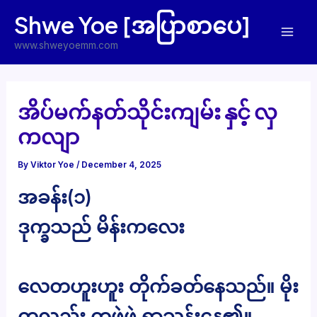
Skip
Shwe Yoe [အပြာစာပေ]
to
Mai
content
www.shweyoemm.com
Men
အိပ်မက်နတ်သိုင်းကျမ်း နှင့် လှ
ကလျာ
By
Viktor Yoe
/
December 4, 2025
အခန်း(၁)
ဒုက္ခသည် မိန်းကလေး
လေတဟူးဟူး တိုက်ခတ်နေသည်။ မိုး
ကလည်း တဖွဲဖွဲ ရွာသွန်းနေ၏။