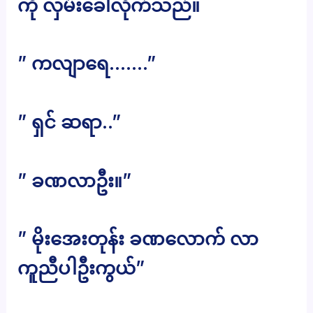
ကို လှမ်းခေါ်လိုက်သည်။
” ကလျာရေ…….”
” ရှင် ဆရာ..”
” ခဏလာဦး။”
” မိုးအေးတုန်း ခဏလောက် လာ
ကူညီပါဦးကွယ်”