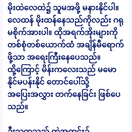
မိုးထဲလေထဲ၌ သူမအဖို့ မနားနိုင်ပါ။
လေထန် မိုးထန်နေသည်ကိုလည်း ဂရု
မစိုက်အားပါ။ ထိုအရက်အိုးများကို
တစ်စုံတစ်ယောက်ထံ အချိန်မီရောက်
ဖို့သာ အရေးကြီးနေပေသည်။
ထို့ကြောင့် မိန်းကလေးသည် မမော
နိုင်မပန်းနိုင် တောင်ပေါ်သို့
အပြေးအလွှား တက်နေခြင်း ဖြစ်ပေ
သည်။
ဦးသက္ကသည် တဲအတွင်း၌