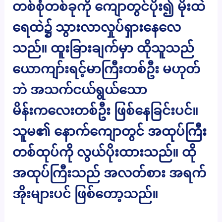
တစ်စုံတစ်ခုကို ကျောတွင်ပိုး၍ မိုးထဲ
ရေထဲ၌ သွားလာလှုပ်ရှားနေလေ
သည်။ ထူးခြားချက်မှာ ထိုသူသည်
ယောကျာ်းရင့်မာကြီးတစ်ဦး မဟုတ်
ဘဲ အသက်ငယ်ရွယ်သော
မိန်းကလေးတစ်ဦး ဖြစ်နေခြင်းပင်။
သူမ၏ နောက်ကျောတွင် အထုပ်ကြီး
တစ်ထုပ်ကို လွယ်ပိုးထားသည်။ ထို
အထုပ်ကြီးသည် အလတ်စား အရက်
အိုးများပင် ဖြစ်တော့သည်။