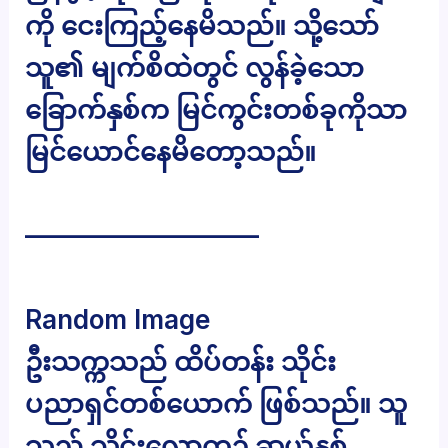
ကို ငေးကြည့်နေမိသည်။ သို့သော်
သူ၏ မျက်စိထဲတွင် လွန်ခဲ့သော
ခြောက်နှစ်က မြင်ကွင်းတစ်ခုကိုသာ
မြင်ယောင်နေမိတော့သည်။
—————————
Random Image
ဦးသက္ကသည် ထိပ်တန်း သိုင်း
ပညာရှင်တစ်ယောက် ဖြစ်သည်။ သူ
သည် သိုင်းလောက၌ ဆယ်နှစ်