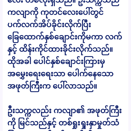
ကလျာကို ကုတင်လေးပေါ်တွင်
ပက်လက်အိပ်ခိုင်းလိုက်ပြီး
ခြေထောက်နှစ်ချောင်းကိုမကာ လက်
နှင့် ထိန်းကိုင်ထားခိုင်းလိုက်သည်။
ထိုအခါ ပေါင်နှစ်ချောင်းကြားမှ
အမွှေးရေးရေးသာ ပေါက်နေသော
အဖုတ်ကြီးက ပေါ်လာသည်။
ဦးသက္ကလည်း ကလျာ၏ အဖုတ်ကြီး
ကို မြင်သည်နှင့် တစ်ရှုးရှုးနှာမှုတ်သံ