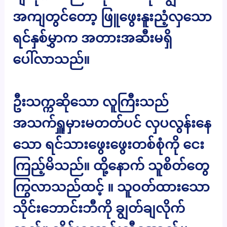
အကျတွင်တော့ ဖြူဖွေးနူးညံ့လှသော
ရင်နှစ်မွှာက အတားအဆီးမရှိ
ပေါ်လာသည်။
ဦးသက္ကဆိုသော လူကြီးသည်
အသက်ရှူမှားမတတ်ပင် လှပလွန်းနေ
သော ရင်သားဖွေးဖွေးတစ်စုံကို ငေး
ကြည့်မိသည်။ ထို့နောက် သူစိတ်တွေ
ကြွလာသည်ထင့် ။ သူဝတ်ထားသော
သိုင်းဘောင်းဘီကို ချွတ်ချလိုက်