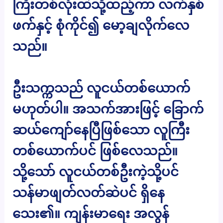
ကြီးတစ်လုံးထဲသို့ထည့်ကာ လက်နှစ်
ဖက်နှင့် စုံကိုင်၍ မော့ချလိုက်လေ
သည်။
ဦးသက္ကသည် လူငယ်တစ်ယောက်
မဟုတ်ပါ။ အသက်အားဖြင့် ခြောက်
ဆယ်ကျော်နေပြီဖြစ်သော လူကြီး
တစ်ယောက်ပင် ဖြစ်လေသည်။
သို့သော် လူငယ်တစ်ဦးကဲ့သို့ပင်
သန်မာဖျတ်လတ်ဆဲပင် ရှိနေ
သေး၏။ ကျန်းမာရေး အလွန်