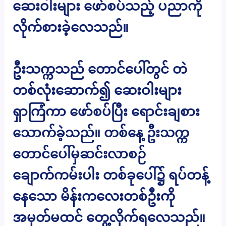
ဆေးဝါးများ ဖော်စပ်သည့် ပညာကို
လိုက်စားခဲ့လေသည်။
ဦးသက္ကသည် တောင်ပေါ်တွင် တဲ
တစ်လုံးဆောက်၍ ဆေးဝါးများ
ရှာကြံကာ ဖော်စပ်ပြီး ရောင်းချစား
သောက်ခဲ့သည်။ တစ်နေ့ ဦးသက္က
တောင်ပေါ်မှဆင်းလာစဉ်
ချောက်ကမ်းပါး တစ်ခုပေါ်၌ ရပ်တန့်
နေသော မိန်းကလေးတစ်ဦးကို
အမှတ်မထင် တွေ့လိုက်ရလေသည်။