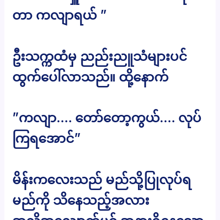
တာ ကလျာရယ် ”
ဦးသက္ကထံမှ ညည်းညူသံများပင်
ထွက်ပေါ်လာသည်။ ထို့နောက်
”ကလျာ…. တော်တော့ကွယ်…. လုပ်
ကြရအောင်”
မိန်းကလေးသည် မည်သို့ပြုလုပ်ရ
မည်ကို သိနေသည့်အလား