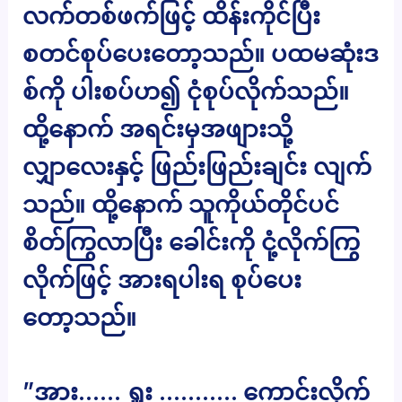
လက်တစ်ဖက်ဖြင့် ထိန်းကိုင်ပြီး
စတင်စုပ်ပေးတော့သည်။ ပထမဆုံးဒ
စ်ကို ပါးစပ်ဟ၍ ငုံစုပ်လိုက်သည်။
ထို့နောက် အရင်းမှအဖျားသို့
လျှာလေးနှင့် ဖြည်းဖြည်းချင်း လျက်
သည်။ ထို့နောက် သူကိုယ်တိုင်ပင်
စိတ်ကြွလာပြီး ခေါင်းကို ငုံ့လိုက်ကြွ
လိုက်ဖြင့် အားရပါးရ စုပ်ပေး
တော့သည်။
”အား…… ရှူး ……….. ကောင်းလိုက်