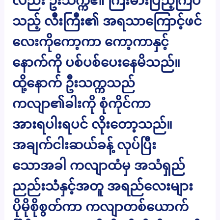
လည်း ဦးသက္က၏ ကြီးမားပြည့်ကြပ်
သည့် လီးကြီး၏ အရသာကြောင့်ဖင်
လေးကိုကော့ကာ ကော့ကာနှင့်
နောက်ကို ပစ်ပစ်ပေးနေမိသည်။
ထို့နောက် ဦးသက္ကသည်
ကလျာ၏ခါးကို စုံကိုင်ကာ
အားရပါးရပင် လိုးတော့သည်။
အချက်ငါးဆယ်ခန့် လုပ်ပြီး
သောအခါ ကလျာထံမှ အသံရှည်
ညည်းသံနှင့်အတူ အရည်လေးများ
ပိုမိုစိုစွတ်ကာ ကလျာတစ်ယောက်