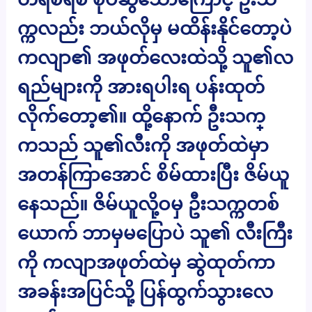
က္ကလည်း ဘယ်လိုမှ မထိန်းနိုင်တော့ပဲ
ကလျာ၏ အဖုတ်လေးထဲသို့ သူ၏လ
ရည်များကို အားရပါးရ ပန်းထုတ်
လိုက်တော့၏။ ထို့နောက် ဦးသက္
ကသည် သူ၏လီးကို အဖုတ်ထဲမှာ
အတန်ကြာအောင် စိမ်ထားပြီး ဇိမ်ယူ
နေသည်။ ဇိမ်ယူလို့ဝမှ ဦးသက္ကတစ်
ယောက် ဘာမှမပြောပဲ သူ၏ လီးကြီး
ကို ကလျာအဖုတ်ထဲမှ ဆွဲထုတ်ကာ
အခန်းအပြင်သို့ ပြန်ထွက်သွားလေ