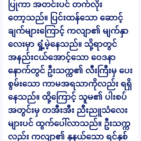
ပြုကာ အတင်းပင် တက်လိုး
တော့သည်။ ပြင်းထန်သော ဆောင့်
ချက်များကြောင့် ကလျာ၏ မျက်နှာ
လေးမှာ ရှုံ့မဲ့နေသည်။ သို့ရာတွင်
အနည်းငယ်အောင့်သော ဝေဒနာ
နောက်တွင် ဦးသက္က၏ လီးကြီးမှ ပေး
စွမ်းသော ကာမအရသာကိုလည်း ရရှိ
နေသည်။ ထို့ကြောင့် သူမ၏ ပါးစပ်
အတွင်းမှ တအီးအီး ညီးညူသံလေး
များပင် ထွက်ပေါ်လာသည်။ ဦးသက္က
လည်း ကလျာ၏ နုနယ်သော ရင်နှစ်