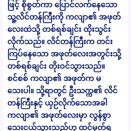
ဖြင့် စိုစွတ်ကာ ပြောင်လက်နေသော
သူ့လိင်တန်ကြီးကို ကလျာ၏ အဖုတ်
လေးထဲသို့ တစ်ရစ်ချင်း ထိုးသွင်း
လိုက်သည်။ လိင်တန်ကြီးက တင်း
ကြပ်နေသော အဖုတ်လေးအတွင်းသို့
တစ်ရစ်ချင်း တိုးဝင်သွားသည်။
စင်စစ် ကလျာ၏ အဖုတ်က မ
သေးပါ။ သို့ရာတွင် ဦးသက္က၏ လိင်
တန်ကြီးနှင့် ယှဉ်လိုက်သောအခါ
ကလျာ၏ အဖုတ်လေးမှာ လွန်စွာ
သေးငယ်သွားသည်ဟု ထင်မှတ်ရ