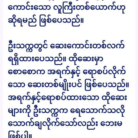
ကောင်းသော လူကြီးတစ်ယောက်ဟု
ဆိုရမည် ဖြစ်ပေသည်။
ဦးသက္ကတွင် ဆေးကောင်းတစ်လက်
ရရှိထားပေသည်။ ထိုဆေးမှာ
စောစောက အရက်နှင့် ရောစပ်လိုက်
သော ဆေးတစ်မျိုးပင် ဖြစ်ပေသည်။
အရက်နှင့်ရောစပ်ထားသော ထိုဆေး
များကို ဦးသက္ကက ရေသောက်သလို
သောက်ချလိုက်သော်လည်း ဘေးမ
ဖြစ်ပါ။