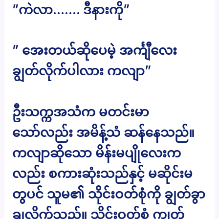
”ကဲလာ……. ဒီနားကို”
” အေးတယ်ဆိုပေမဲ့ အင်္ကျီလေး
ချွတ်လိုက်ပါလား ကလျာ”
ဦးသက္ကအသံက မတင်းမာ
သော်လည်း အမိန့်သံ ဆန်နေသည်။
ကလျာဆိုသော မိန်းမပျိုလေးက
လည်း စကားဆုံးသည်နှင့် မဆိုင်းမ
တွပင် သူမ၏ သိုင်းဝတ်စုံကို ချွတ်ခွာ
ချလိုက်သည်။ သိုင်းဝတ်စုံ ကျွတ်