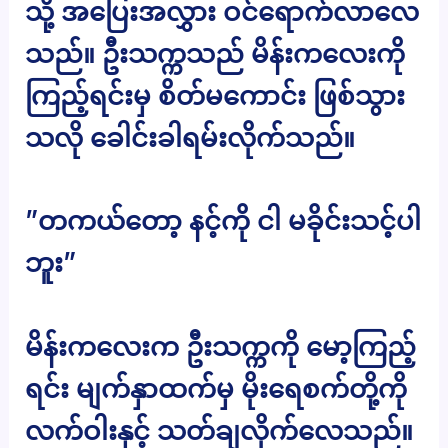
သို့ အပြေးအလွှား ဝင်ရောက်လာလေ
သည်။ ဦးသက္ကသည် မိန်းကလေးကို
ကြည့်ရင်းမှ စိတ်မကောင်း ဖြစ်သွား
သလို ခေါင်းခါရမ်းလိုက်သည်။
”တကယ်တော့ နင့်ကို ငါ မခိုင်းသင့်ပါ
ဘူး”
မိန်းကလေးက ဦးသက္ကကို မော့ကြည့်
ရင်း မျက်နှာထက်မှ မိုးရေစက်တို့ကို
လက်ဝါးနှင့် သတ်ချလိုက်လေသည်။