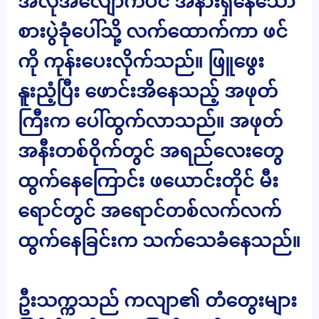
အလိုအလျောက်ပင် အနားရှိနေသော
စားပွဲခုံပေါ်သို့ လက်ထောက်ကာ ဖင်
ကို ကုန်းပေးလိုက်သည်။ ဖြူဖွေး
နူးညံ့ပြီး ဖောင်းအိနေသည့် အဖုတ်
ကြီးက ပေါ်ထွက်လာသည်။ အဖုတ်
အနီးတစ်ဝိုက်တွင် အရည်လေးတွေ
ထွက်နေကြောင်း ဖယောင်းတိုင် မီး
ရောင်တွင် အရောင်တစ်လက်လက်
ထွက်နေခြင်းက သက်သေခံနေသည်။
ဦးသက္ကသည် ကလျာ၏ တံတွေးများ