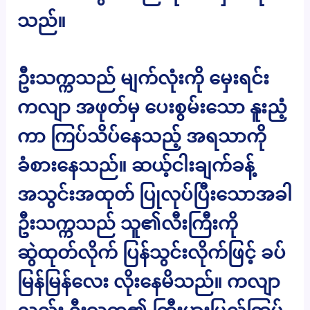
သည်။
ဦးသက္ကသည် မျက်လုံးကို မှေးရင်း
ကလျာ အဖုတ်မှ ပေးစွမ်းသော နူးညံ့
ကာ ကြပ်သိပ်နေသည့် အရသာကို
ခံစားနေသည်။ ဆယ့်ငါးချက်ခန့်
အသွင်းအထုတ် ပြုလုပ်ပြီးသောအခါ
ဦးသက္ကသည် သူ၏လီးကြီးကို
ဆွဲထုတ်လိုက် ပြန်သွင်းလိုက်ဖြင့် ခပ်
မြန်မြန်လေး လိုးနေမိသည်။ ကလျာ