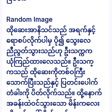
Random Image
ထိုဆေးအာနိသင်သည် အရက်နှင့်
ရောစပ်လိုက်ပါမှ ပို၍ သွေးလေ
ညီညွတ်သွားသည်ဟု ဦးသက္ကက
ယုံကြည်ထားလေသည်။ ဦးသက္
ကသည် ထိုဆေးကိုတစ်ဝကြီး
သောက်ပြီးသည်နှင့် ပြတင်းပေါက်
တံခါးကို ပိတ်လိုက်သည်။ ထို့နောက်
အခန်းထဲဝင်သွားသော မိန်းကလေး