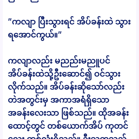
”ကလျာ ပြီးသွားရင် အိပ်ခန်းထဲ သွား
ရအောင်ကွယ်။”
ကလျာလည်း မညည်းမညူပင်
အိပ်ခန်းထဲသို့ဦးဆောင်၍ ဝင်သွား
လိုက်သည်။ အိပ်ခန်းဆိုသော်လည်း
တဲအတွင်းမှ အကာအရံရှိသော
အခန်းလေးသာ ဖြစ်သည်။ ထိုအခန်း
ထောင့်တွင် တစ်ယောက်အိပ် ကုတင်
လေး တစ်လုံးရှိသည်။ ဦးသက္ကသည်