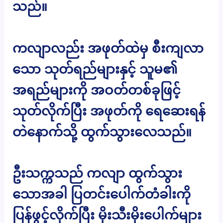
သည်။
ကလျာလည်း အဖုတ်ထဲမှ စီးကျလာ
သော သုတ်ရည်များနှင့် သူမ၏
အရည်များကို အဝတ်တစ်ခုဖြင့်
သုတ်လိုက်ပြီး အဖုတ်ကို ရေဆေးရန်
တဲနောက်သို့ ထွက်သွားလေသည်။
ဦးသက္ကသည် ကလျာ ထွက်သွား
သောအခါ ပြတင်းပေါက်တံခါးကို
ပြန်ဖွင့်လိုက်ပြီး မိုးသီးမိုးပေါက်များ