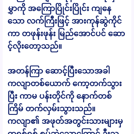
မွှာကို အကြောပြိုင်းပြိုင်း ကျနေ
သော လက်ကြီးဖြင့် အားကုန်ဆွဲကိုင်
ကာ တဖုန်းဖုန်း မြည်အောင်ပင် ဆော
င့်လိုးတော့သည်။
အတန်ကြာ ဆောင့်ပြီးသောအခါ
ကလျာတစ်ယောက် ကော့တက်သွား
ပြီး ကာမ ပန်းတိုင်ကို နောက်တစ်
ကြိမ် တက်လှမ်းသွားသည်။
ကလျာ၏ အဖုတ်အတွင်းသားများမှ
တရစ်ရစ် စုပ်ဆွဲသောကြောင့် ဦးသ