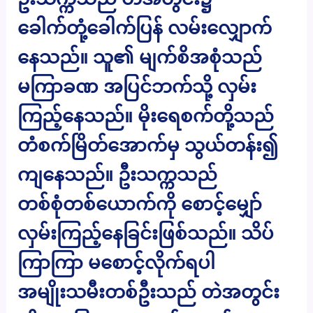
ခေါက်တုံ့ခေါက်ပြန် လမ်းလျှောက်
နေသည်။ သူ၏ မျက်စိအစုံသည်
မကြာခဏ အပြင်ဘက်သို့ လှမ်း
ကြည့်နေသည်။ မိုးရေစက်တို့သည်
တံစက်မြိတ်အောက်မှ သွယ်တန်း၍
ကျနေသည်။ ဦးသက္ကသည်
တစ်စုံတစ်ယောက်ကို စောင့်မျှော်
လှမ်းကြည့်နေခြင်းဖြစ်သည်။ သိပ်
ကြာကြာ မစောင့်လိုက်ရပါ
အမျိုးသမီးတစ်ဦးသည် တဲအတွင်း