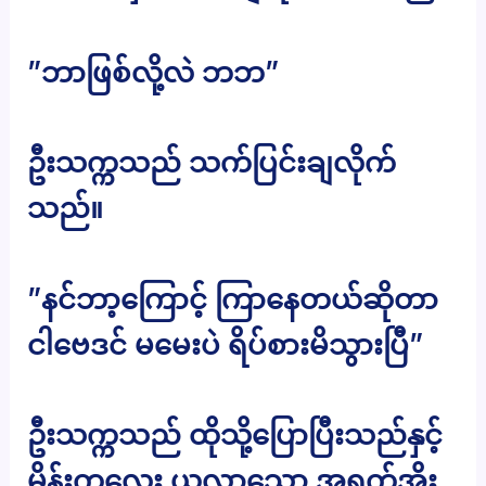
”ဘာဖြစ်လို့လဲ ဘဘ”
ဦးသက္ကသည် သက်ပြင်းချလိုက်
သည်။
”နင်ဘာ့ကြောင့် ကြာနေတယ်ဆိုတာ
ငါဗေဒင် မမေးပဲ ရိပ်စားမိသွားပြီ”
ဦးသက္ကသည် ထိုသို့ပြောပြီးသည်နှင့်
မိန်းကလေး ယူလာသော အရက်အိုး