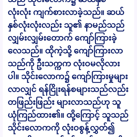
လုံးလုံး ကျက်စားလာခဲ့သည်။ ဆယ်
နှစ်လုံးလုံးလည်း သူ၏ နာမည်သည်
လျှမ်းလျှမ်းတောက် ကျော်ကြားခဲ့
လေသည်။ ထိုကဲ့သို့ ကျော်ကြားလာ
သည်ကို ဦးသက္ကက လုံးဝမလိုလား
ပါ။ သိုင်းလောက၌ ကျော်ကြားမှုများ
လာလျှင် ရန်ငြိုးရန်စများသည်လည်း
တဖြည်းဖြည်း များလာသည်ဟု သူ
ယုံကြည်ထား၏။ ထို့ကြောင့် သူသည်
သိုင်းလောကကို လုံးဝစွန့်လွှတ်၍