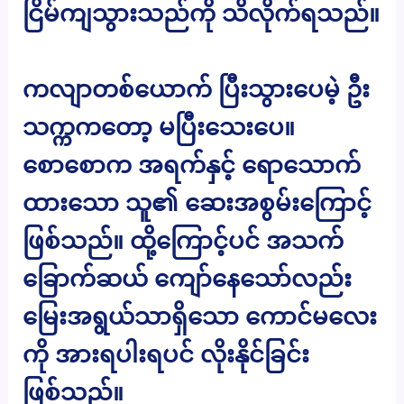
ငြိမ်ကျသွားသည်ကို သိလိုက်ရသည်။
ကလျာတစ်ယောက် ပြီးသွားပေမဲ့ ဦး
သက္ကကတော့ မပြီးသေးပေ။
စောစောက အရက်နှင့် ရောသောက်
ထားသော သူ၏ ဆေးအစွမ်းကြောင့်
ဖြစ်သည်။ ထို့ကြောင့်ပင် အသက်
ခြောက်ဆယ် ကျော်နေသော်လည်း
မြေးအရွယ်သာရှိသော ကောင်မလေး
ကို အားရပါးရပင် လိုးနိုင်ခြင်း
ဖြစ်သည်။