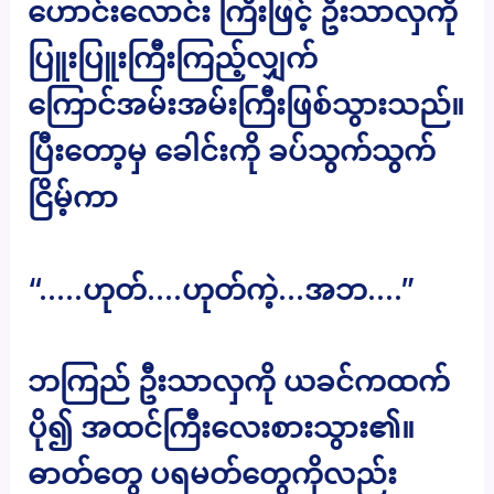
ဟောင်းလောင်း ကြီးဖြင့် ဦးသာလှကို
ပြူးပြူးကြီးကြည့်လျှက်
ကြောင်အမ်းအမ်းကြီးဖြစ်သွားသည်။
ပြီးတော့မှ ခေါင်းကို ခပ်သွက်သွက်
ငြိမ့်ကာ
“…..ဟုတ်….ဟုတ်ကဲ့…အဘ….”
ဘကြည် ဦးသာလှကို ယခင်ကထက်
ပို၍ အထင်ကြီးလေးစားသွား၏။
ဓာတ်တွေ ပရမတ်တွေကိုလည်း