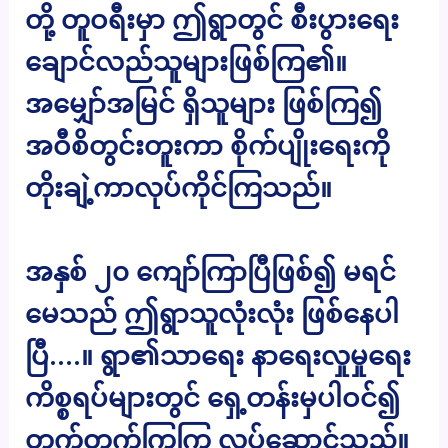
တို့ တူဝရီးမှာ ဤရွာတွင် စီးပွားရေး
ချောင်လည်သူများဖြစ်ကြ၏။
အမျှော်အမြင် ရှိသူများ ဖြစ်ကြ၍
အဝီစိတွင်းတူးကာ စိုက်ပျိုးရေးကို
တိုးချဲ့ကာလုပ်ကိုင်ကြသည်။
အနှစ် ၂၀ ကျော်ကြာပြီဖြစ်၍ မရင်
မေသည် ဤရွာသူလုံးလုံး ဖြစ်နေပါ
ပြီ….။ ရွာ၏သာရေး နာရေးလှုမှုရေး
ကိစ္စရပ်များတွင် ရှေ့တန်းမှပါဝင်၍
တက်တက်ကြွကြွ လုပ်ဆောင်သည်။