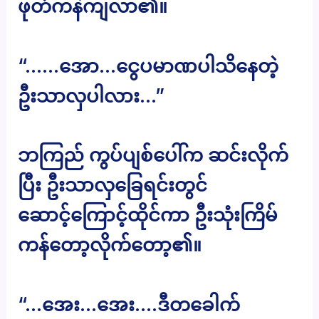
ဖုတ်ကနဲကျလာ၏။
“……အော…ငွေပမာဏပါသိနေတဲ့
ဦးသာလှပါလား…”
ဘကြည် ကွပ်ပျစ်ပေါ်က ဆင်းလိုက်
ပြီး ဦးသာလှခြေရင်းတွင်
ဆောင့်ကြောင့်ထိုင်ကာ ဦးသုံးကြိမ်
ကန်တော့လိုက်တော့၏။
“…အေး…အေး….ဒီတခေါက်