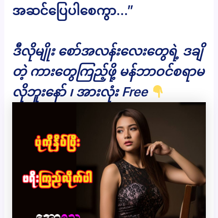
အဆင်ပြေပါစေကွာ…”
ဒီလိုမျိုး စော်အလန်းလေးတွေရဲ့ ဒချိ
တဲ့ ကားတွေကြည့်ဖို့ မန်ဘာဝင်စရာမ
လိုဘူးနော် ၊ အားလုံး Free