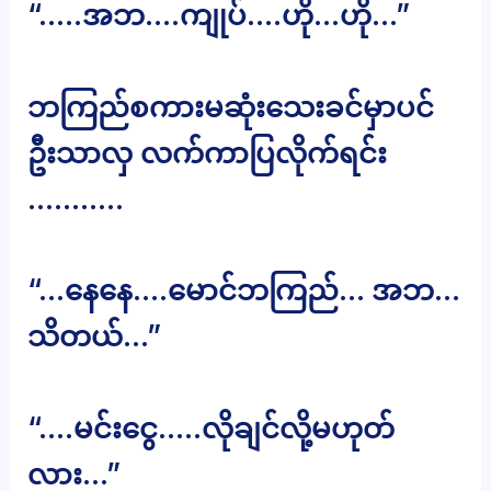
“…..အဘ….ကျုပ်….ဟို…ဟို…”
ဘကြည်စကားမဆုံးသေးခင်မှာပင်
ဦးသာလှ လက်ကာပြလိုက်ရင်း
………..
“…နေနေ….မောင်ဘကြည်… အဘ…
သိတယ်…”
“….မင်းငွေ…..လိုချင်လို့မဟုတ်
လား…”