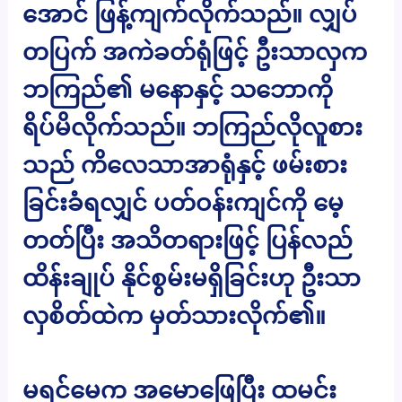
အောင် ဖြန့်ကျက်လိုက်သည်။ လျှပ်
တပြက် အကဲခတ်ရုံဖြင့် ဦးသာလှက
ဘကြည်၏ မနောနှင့် သဘောကို
ရိပ်မိလိုက်သည်။ ဘကြည်လိုလူစား
သည် ကိလေသာအာရုံနှင့် ဖမ်းစား
ခြင်းခံရလျှင် ပတ်ဝန်းကျင်ကို မေ့
တတ်ပြီး အသိတရားဖြင့် ပြန်လည်
ထိန်းချုပ် နိုင်စွမ်းမရှိခြင်းဟု ဦးသာ
လှစိတ်ထဲက မှတ်သားလိုက်၏။
မရင်မေက အမောဖြေပြီး ထမင်း