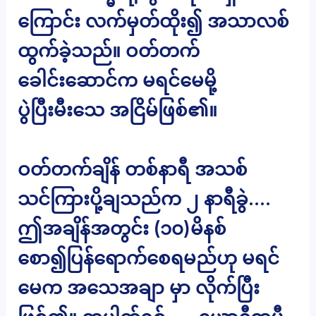
ကြောင်း လက်မှတ်ထိုး၍ အသာလစ်
ထွက်ခဲ့သည်။ ဝတ်တက်
ခေါင်းဆောင်က မရင်မေမို့
ပွဲပြီးမီးသေ အငြိမ်ဖြစ်၏။
ဝတ်တက်ချိန် တစ်နာရီ အသစ်
သင်ကြားပို့ချသည်က ၂ နာရီခွဲ….
ဤအချိန်အတွင်း (၁၀)မိနစ်
စော၍ပြန်ရောက်စေရမည်ဟု မရင်
မေက အသေအချာ မှာ လိုက်ပြီး