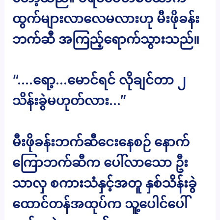
ထွက်များလာလေမလားဟု မီးဖိုခန်း
ဘက်ဆီ အကြည့်ရောက်သွားသည်။
“….ရော့…မောင်ရင် လိုချင်တာ ၂
သိန်းခွဲမဟုတ်လား…”
မီးဖိုခန်းဘက်ဆီငေးနေစဉ် နောက်
ကြောဘက်ဆီက ပေါ်လာသော ဦး
သာလှ စကားသံနှင့်အတူ နှစ်သိန်းခွဲ
ထောင်တန်အထုပ်က သူ့ပေါင်ပေါ်