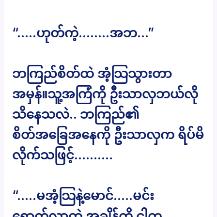
“…..ဟုတ်ကဲ့……..အဘ…”
ဘကြည်စိတ်ထဲ အံ့သြသွားတာ
အမှန်။သူ့အကြံကို ဦးသာလှဘယ်လို
သိနေသလဲ.. ဘကြည်၏
စိတ်အခြေအနေကို ဦးသာလှက ရိပ်မိ
လိုက်သဖြင့်……….
“…..မအံ့သြနဲ့မောင်…..မင်း
ရောက်လာတဲ့ အချိန်ကို ငါက