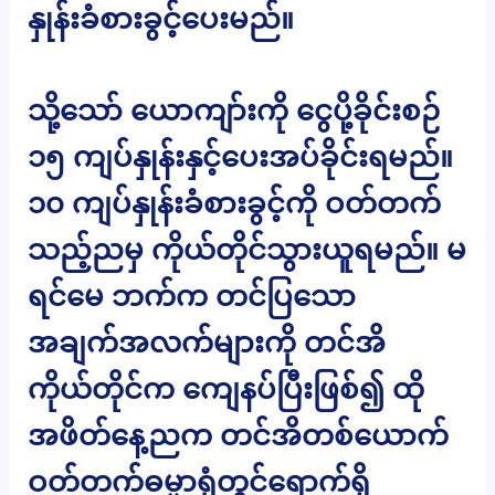
နှုန်းခံစားခွင့်ပေးမည်။
သို့သော် ယောကျာ်းကို ငွေပို့ခိုင်းစဉ်
၁၅ ကျပ်နှုန်းနှင့်ပေးအပ်ခိုင်းရမည်။
၁၀ ကျပ်နှုန်းခံစားခွင့်ကို ဝတ်တက်
သည့်ညမှ ကိုယ်တိုင်သွားယူရမည်။ မ
ရင်မေ ဘက်က တင်ပြသော
အချက်အလက်များကို တင်အိ
ကိုယ်တိုင်က ကျေနပ်ပြီးဖြစ်၍ ထို
အဖိတ်နေ့ညက တင်အိတစ်ယောက်
ဝတ်တက်ဓမ္မာရုံတွင်ရောက်ရှိ