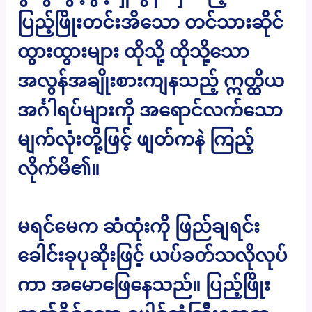
ပြည့်ဖြိုးတင်းအိသော တင်သားဆိုင်
ထွားထွားများ ထိုသို့ ထိုသို့သော
အလွန်အချိုးစားကျနသည့် ဣတ္ထိယ
အင်္ဂါရပ်များကို အရောင်လက်သော
မျက်လုံးတို့ဖြင့် ဖျတ်ကနဲ ကြည့်
လိုက်မိ၏။
မရင်မေက ဆံထုံးကို ဖြည်ချရင်း
ခေါင်းခုပုဆိုးဖြင့် ယပ်ခတ်သလိုလုပ်
ကာ အမောဖြေနေသည်။ ပြည့်ဖြိုး