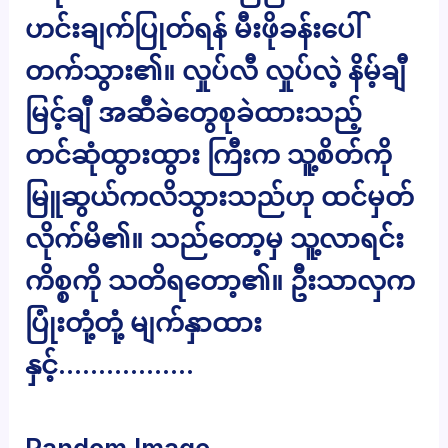
ဟင်းချက်ပြုတ်ရန် မီးဖိုခန်းပေါ်
တက်သွား၏။ လှုပ်လီ လှုပ်လဲ့ နိမ့်ချီ
မြင့်ချီ အဆီခဲတွေစုခဲထားသည့်
တင်ဆုံထွားထွား ကြီးက သူ့စိတ်ကို
မြူဆွယ်ကလိသွားသည်ဟု ထင်မှတ်
လိုက်မိ၏။ သည်တော့မှ သူ့လာရင်း
ကိစ္စကို သတိရတော့၏။ ဦးသာလှက
ပြုံးတုံ့တုံ့ မျက်နှာထား
နှင့်……………..