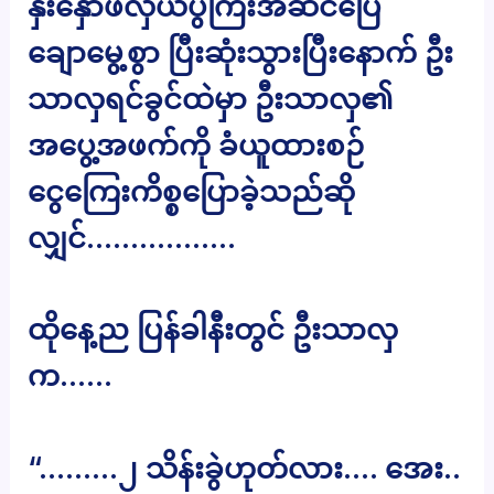
နှီးနှောဖလှယ်ပွဲကြီးအဆင်ပြေ
ချောမွေ့စွာ ပြီးဆုံးသွားပြီးနောက် ဦး
သာလှရင်ခွင်ထဲမှာ ဦးသာလှ၏
အပွေ့အဖက်ကို ခံယူထားစဉ်
ငွေကြေးကိစ္စပြောခဲ့သည်ဆို
လျှင်……………..
ထိုနေ့ည ပြန်ခါနီးတွင် ဦးသာလှ
က……
“………၂ သိန်းခွဲဟုတ်လား…. အေး..