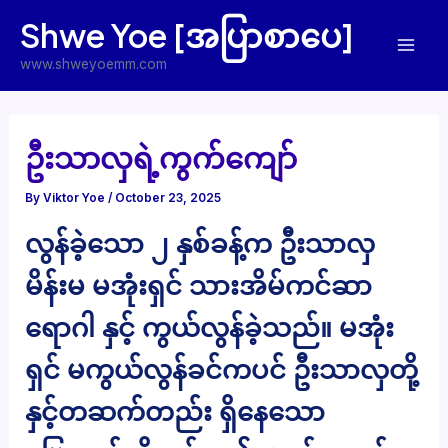
Skip
Shwe Yoe [အပြာစာပေ]
to
Mai
content
www.shweyoemm.com
Men
ဦးသာလှရဲ့ကွက်ကျော်
By
Viktor Yoe
/
October 23, 2025
လွန်ခဲ့သော ၂ နှစ်ခန့်က ဦးသာလှ
မိန်းမ မအုံးရှင် သားအိမ်ကင်ဆာ
ရောဂါ နှင့် ကွယ်လွန်ခဲ့သည်။ မအုံး
ရှင် မကွယ်လွန်ခင်ကပင် ဦးသာလှတို့
နှင့်တဆက်တည်း ရှိနေသော