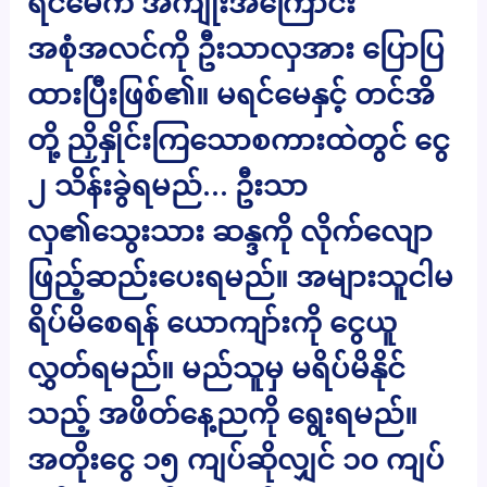
ရင်မေက အကျိုးအကြောင်း
အစုံအလင်ကို ဦးသာလှအား ပြောပြ
ထားပြီးဖြစ်၏။ မရင်မေနှင့် တင်အိ
တို့ ညှိနှိုင်းကြသောစကားထဲတွင် ငွေ
၂ သိန်းခွဲရမည်… ဦးသာ
လှ၏သွေးသား ဆန္ဒကို လိုက်လျော
ဖြည့်ဆည်းပေးရမည်။ အများသူငါမ
ရိပ်မိစေရန် ယောကျာ်းကို ငွေယူ
လွှတ်ရမည်။ မည်သူမှ မရိပ်မိနိုင်
သည့် အဖိတ်နေ့ညကို ရွေးရမည်။
အတိုးငွေ ၁၅ ကျပ်ဆိုလျှင် ၁၀ ကျပ်