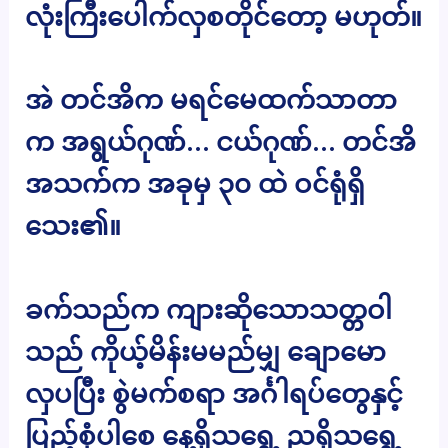
လုံးကြီးပေါက်လှစတိုင်တော့ မဟုတ်။
အဲ တင်အိက မရင်မေထက်သာတာ
က အရွယ်ဂုဏ်… ငယ်ဂုဏ်… တင်အိ
အသက်က အခုမှ ၃၀ ထဲ ဝင်ရုံရှိ
သေး၏။
ခက်သည်က ကျားဆိုသောသတ္တဝါ
သည် ကိုယ့်မိန်းမမည်မျှ ချောမော
လှပပြီး စွဲမက်စရာ အင်္ဂါရပ်တွေနှင့်
ပြည့်စုံပါစေ နေ့ရှိသရွေ့ ညရှိသရွေ့