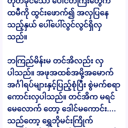
တုတ်ခိုင်သော ပေါင်တံကြီးတွေက
ထမီကို ထွင်းဖောက်၍ အလှပြနေ
သည့်နှယ် ပေါ်ပေါ်လွင်လွင်ရှိလှ
သည်။
ဘကြည်မိန်းမ တင်အိလည်း လှ
ပါသည်။ အဖုအထစ်အမို့အမောက်
အင်္ဂါရပ်များနှင့်ပြည့်စုံပြီး စွဲမက်စရာ
ကောင်းလှပါသည်။ တင်အိက မရင်
မေလောက် တော့ ဒေါင်မကောင်း….
သည်တော့ ရွှေဘိုမင်းကြိုက်