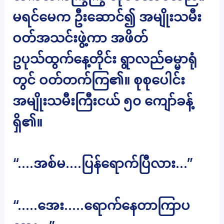
မရင်မေက ဦးဆောင်၍ အမျိုးသမီး
ဝတ်အသင်းဖွဲ့ကာ အဖိတ်
ဥပုသ်ထွက်နေ့တိုင်း ရွာလည်ဓမ္မာရုံ
တွင် ဝတ်တက်ကြ၏။ စုစုပေါင်း
အမျိုးသမီးကြီးငယ် ၅၀ ကျော်ခန့်
ရှိ၏။
“….အစ်မ….ပြန်ရောက်ပြီလား…”
“…..အေး…..ရောက်နေတာကြာပ