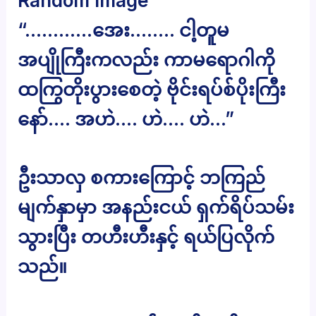
Random Image
“…………အေး…….. ငါ့တူမ
အပျိုကြီးကလည်း ကာမရောဂါကို
ထကြွတိုးပွားစေတဲ့ ဗိုင်းရပ်စ်ပိုးကြီး
နော်…. အဟဲ…. ဟဲ…. ဟဲ…”
ဦးသာလှ စကားကြောင့် ဘကြည်
မျက်နှာမှာ အနည်းငယ် ရှက်ရိပ်သမ်း
သွားပြီး တဟီးဟီးနှင့် ရယ်ပြလိုက်
သည်။