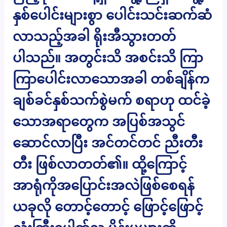
နှစ်ပေါင်းများစွာ ပေါင်းသင်းဆက်ဆံ
လာသည့်အခါ ရိုးအီသွားတတ်
ပါသည်။ အတွင်းသိ အစင်းသိ ကြာ
ကြာပေါင်းလာသောအခါ တစ်ချိန်က
ချစ်ခင်နှစ်သက်စွဲမက် စရာဟု ထင်ခဲ့
သောအရာတွေက အပြစ်အသွင်
ဆောင်လာပြီး အင်တင်တင် ညီးတီး
တီး ဖြစ်လာတတ်၏။ ထို့ကြောင့်
အာရုံကိုအပြောင်းအလဲဖြစ်စေရန်
ယခုလို တောင့်တောင့် ဖြောင့်ဖြောင့်