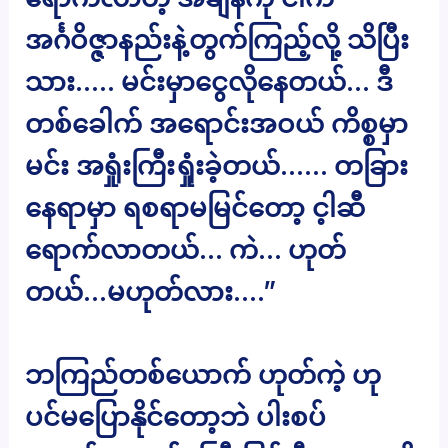
အင်္ဂဝိဇ္ဇာနည်းနဲ့တွက်ကြည့်လို့ သိပြီး
သား….. မင်းမှာငွေလိုနေတယ်… ဒီ
တစ်ခေါက် အရောင်းအဝယ် ကိစ္စမှာ
မင်း အရှုံးကြီးရှုံးခဲ့တယ်…… တခြား
နေရာမှာ ရစရာမမြင်တော့ င့ါဆီ
ရောက်လာတယ်… ကဲ… ဟုတ်
တယ်…မဟုတ်လား….”
ဘကြည်တစ်ယောက် ဟုတ်ကဲ့ ဟု
ပင်မပြောနိုင်တော့ဘဲ ပါးစပ်