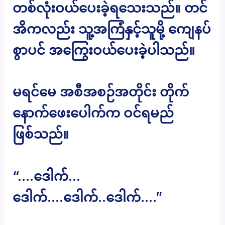
တစ်လုံးဝယ်ပေးခဲ့ရသေးသည်။ တင်
အိကလည်း သူ့အကြံနှင့်သူမို့ ကျေနပ်
စွာပင် အကြွေးဝယ်ပေးခဲ့ပါသည်။
မရင်မေ အစီအစဉ်အတိုင်း တိုက်
နောက်ဖေးပေါက်က ဝင်ရမည်
ဖြစ်သည်။
“….ဒေါက်…
ဒေါက်….ဒေါက်..ဒေါက်….”