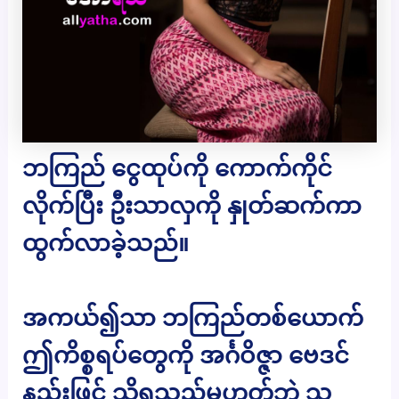
ဘကြည် ငွေထုပ်ကို ကောက်ကိုင်
လိုက်ပြီး ဦးသာလှကို နှုတ်ဆက်ကာ
ထွက်လာခဲ့သည်။
အကယ်၍သာ ဘကြည်တစ်ယောက်
ဤကိစ္စရပ်တွေကို အင်္ဂဝိဇ္ဇာ ဗေဒင်
နည်းဖြင့် သိရသည်မဟုတ်ဘဲ သူ့