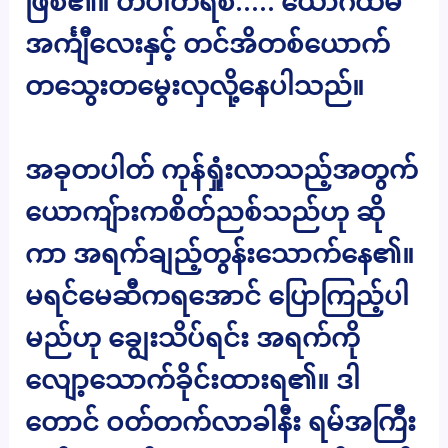
ဖြစ်၏။ တပါတ်ရစ်….. ယောဂီထမီ
အင်္ကျီလေးနှင့် တင်အိတစ်ယောက်
တသွေးတမွေးလှလို့နေပါသည်။
အခုတပါတ် ကုန်ရှုံးလာသည့်အတွက်
ယောကျ်ားကစိတ်ညစ်သည်ဟု ဆို
ကာ အရက်ချည့်တွန်းသောက်နေ၏။
မရင်မေဆီကရအောင် ပြောကြည့်ပါ
မည်ဟု ချွေးသိပ်ရင်း အရက်ကို
လျော့သောက်ခိုင်းထားရ၏။ ဒါ
တောင် ဝတ်တက်လာခါနီး ရမ်အကြီး