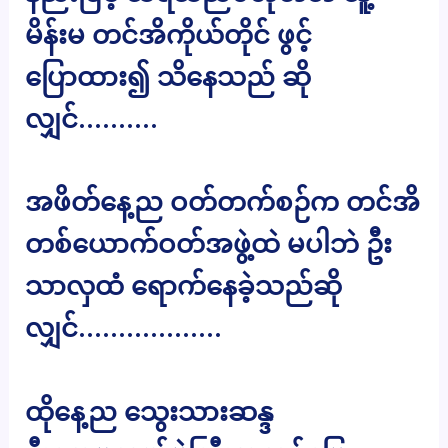
မိန်းမ တင်အိကိုယ်တိုင် ဖွင့်
ပြောထား၍ သိနေသည် ဆို
လျှင်……….
အဖိတ်နေ့ည ဝတ်တက်စဉ်က တင်အိ
တစ်ယောက်ဝတ်အဖွဲ့ထဲ မပါဘဲ ဦး
သာလှထံ ရောက်နေခဲ့သည်ဆို
လျှင်………………
ထိုနေ့ည သွေးသားဆန္ဒ