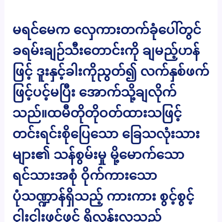
မရင်မေက လှေကားတက်ခုံပေါ်တွင်
ခရမ်းချဉ်သီးတောင်းကို ချမည့်ဟန်
ဖြင့် ဒူးနှင့်ခါးကိုညွတ်၍ လက်နှစ်ဖက်
ဖြင့်ပင့်မပြီး အောက်သို့ချလိုက်
သည်။ထမီတိုတိုဝတ်ထားသဖြင့်
တင်းရင်းစိုပြေသော ခြေသလုံးသား
များ၏ သန်စွမ်းမှု မို့မောက်သော
ရင်သားအစုံ ဝိုက်ကားသော
ပုံသဏ္ဍာန်ရှိသည့် ကားကား စွင့်စွင့်
ငွါးငွါးဖွင့်ဖွင့် ရှိလွန်းလှသည့်