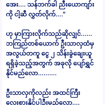
အေး…. သန်ဘက်ခါ ညီးယောကျာ်း
ကို ငါ့ဆီ လွှတ်လိုက်….”
ဟု မှာကြားလိုက်သည်ဆိုလျှင်……
ဘကြည်တစ်ယောက် ဦးသာလှထံမှ
အလွယ်တကူ ငွေ ၂ သိန်းခွဲချေးယူ
ရရှိခဲ့သည့်အတွက် အခုလို ပျော်ရွှင်
နိုင်မည်လော……….
ဦးသာလှကိုလည်း အထင်ကြီး
လေးစားနိုင်ပါဦးမည်လော….