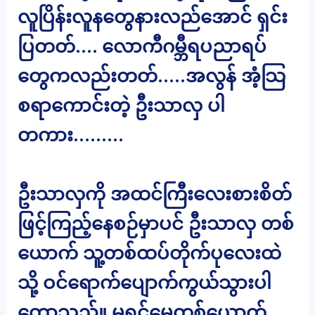
လူပြိန်းလူနတွေနားလည်အောင် ရှင်း
ပြတတ်…. လောကီဂမ္ဘီရပညာရပ်
တွေကလည်းတတ်…..အလွန် အံ့သြ
စရာကောင်းတဲ့ ဦးသာလှ ပါ
တကား………
ဦးသာလှကို အထင်ကြီးလေးစားစိတ်
ဖြင့်ကြည့်နေစဉ်မှာပင် ဦးသာလှ တစ်
ယောက် သူ့တစ်ထပ်တိုက်ပုလေးထဲ
သို့ ဝင်ရောက်ပျောက်ကွယ်သွားပါ
တော့သည်။ မရင်မေတစ်ယောက်