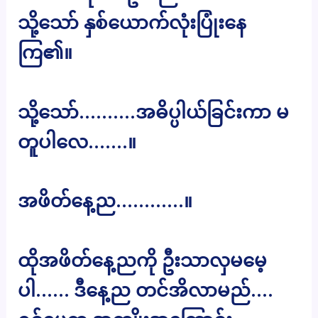
သို့သော် နှစ်ယောက်လုံးပြုံးနေ
ကြ၏။
သို့သော်……….အဓိပ္ပါယ်ခြင်းကာ မ
တူပါလေ…….။
အဖိတ်နေ့ည…………။
ထိုအဖိတ်နေ့ညကို ဦးသာလှမမေ့
ပါ…… ဒီနေ့ည တင်အိလာမည်….