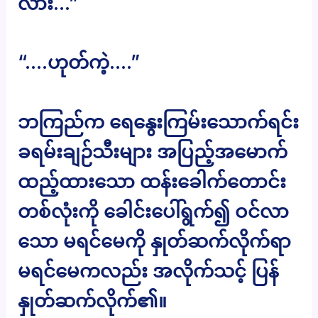
လား…”
“….ဟုတ်ကဲ့….”
ဘကြည်က ရေနွေးကြမ်းသောက်ရင်း
ခရမ်းချဉ်သီးများ အပြည့်အမောက်
ထည့်ထားသော ထန်းခေါက်တောင်း
တစ်လုံးကို ခေါင်းပေါ်ရွက်၍ ဝင်လာ
သော မရင်မေကို နှုတ်ဆက်လိုက်ရာ
မရင်မေကလည်း အလိုက်သင့် ပြန်
နှုတ်ဆက်လိုက်၏။