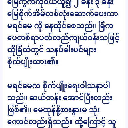
မြေကွက်ကိုဝယ်ယူ၍ ၂ ခန်း ၃ ခန်း
မြေစိုက်အိမ်တစ်လုံးဆောက်ပေးကာ
မရင်မေ ကို နေထိုင်စေသည်။ ခြံက
ပေတစ်ရာပတ်လည်ကျယ်ဝန်းသဖြင့်
ထိုခြံထဲတွင် သနပ်ခါးပင်များ
စိုက်ပျိုးထား၏။
မရင်မေက စိုက်ပျိုးရေးဝါသနာပါ
သည်။ ဆယ်တန်း အောင်ပြီးလည်း
ဖြစ်၏။ မေထုန်နို့စားနွားမ သုံး
ကောင်လည်းရှိသည်။ ထို့ကြောင့် သူ