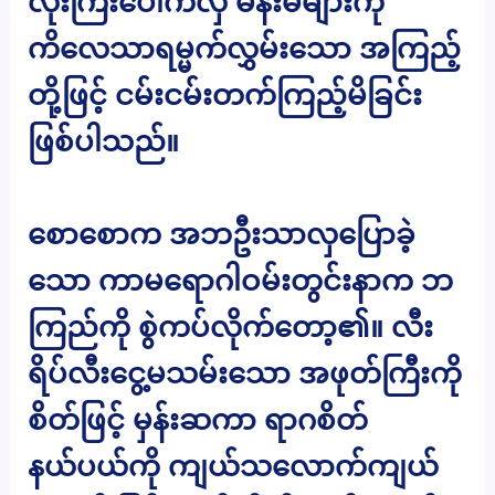
လုံးကြီးပေါက်လှ မိန်းမများကို
ကိလေသာရမ္မက်လွှမ်းသော အကြည့်
တို့ဖြင့် ငမ်းငမ်းတက်ကြည့်မိခြင်း
ဖြစ်ပါသည်။
စောစောက အဘဦးသာလှပြောခဲ့
သော ကာမရောဂါဝမ်းတွင်းနာက ဘ
ကြည်ကို စွဲကပ်လိုက်တော့၏။ လီး
ရိပ်လီးငွေ့မသမ်းသော အဖုတ်ကြီးကို
စိတ်ဖြင့် မှန်းဆကာ ရာဂစိတ်
နယ်ပယ်ကို ကျယ်သလောက်ကျယ်