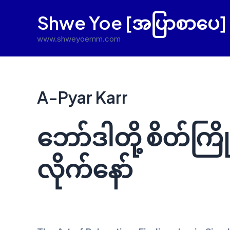
Skip
Shwe Yoe [အပြာစာပေ]
to
content
www.shweyoemm.com
A-Pyar Karr
ဘော်ဒါတို့ စိတ်ကြ
လိုက်နော်