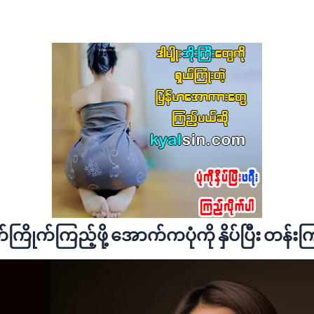
တ်ကြိုက်ကြည့်ဖို့ အောက်ကပုံကို နှိပ်ပြီး တန်းကြ