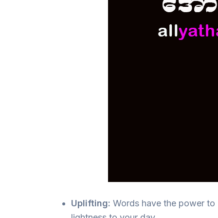
Uplifting:
Words have the power to he
lightness to your day.