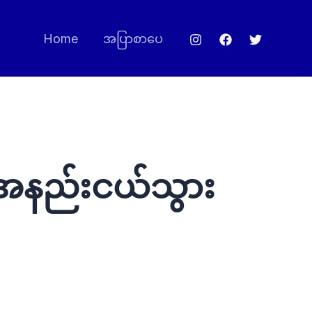
Home
အပြာစာပေ
ို အနည်းငယ်သွား