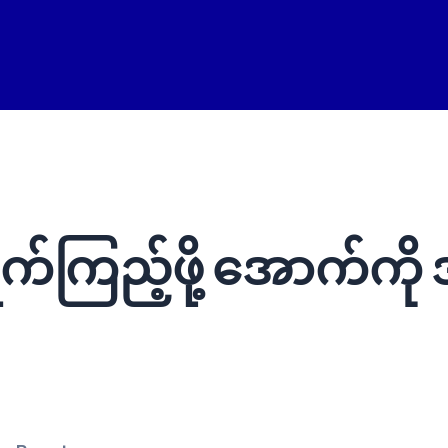
ိုက်ကြည့်ဖို့ အောက်က