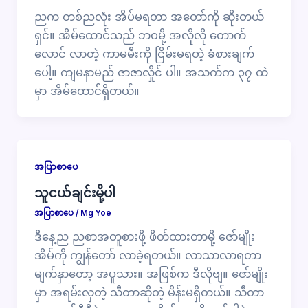
ညက တစ်ညလုံး အိပ်မရတာ အတော်ကို ဆိုးတယ်
ရှင်။ အိမ်ထောင်သည် ဘဝမို့ အလိုလို တောက်
လောင် လာတဲ့ ကာမမီးကို ငြိမ်းမရတဲ့ ခံစားချက်
ပေါ့။ ကျမနာမည် ဇာဇာလှိုင် ပါ။ အသက်က ၃၇ ထဲ
မှာ အိမ်ထောင်ရှိတယ်။
အပြာစာပေ
သူငယ်ချင်းမို့ပါ
အပြာစာပေ
/
Mg Yoe
ဒီနေ့ည ညစာအတူစားဖို့ ဖိတ်ထားတာမို့ ဇော်မျိုး
အိမ်ကို ကျွန်တော် လာခဲ့ရတယ်။ လာသာလာရတာ
မျက်နှာတော့ အပူသား။ အဖြစ်က ဒီလိုဗျ။ ဇော်မျိုး
မှာ အရမ်းလှတဲ့ သီတာဆိုတဲ့ မိန်းမရှိတယ်။ သီတာ