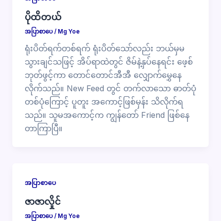
ပိုထိတယ်
အပြာစာပေ
/
Mg Yoe
ရုံးပိတ်ရက်တစ်ရက် ရုံးပိတ်သော်လည်း ဘယ်မှမ
သွားချင်သဖြင့် အိပ်ရာထဲတွင် ဇိမ်နဲ့နှပ်နေရင်း ဖေ့စ်
ဘုတ်ဖွင့်ကာ တောင်တောင်အီအီ လျှောက်မွှေနေ
လိုက်သည်။ New Feed တွင် တက်လာသော ဓာတ်ပုံ
တစ်ပုံကြောင့် ပူတူး အကောင့်ဖြစ်မှန်း သိလိုက်ရ
သည်။ သူမအကောင့်က ကျွန်တော် Friend ဖြစ်နေ
တာကြာပြီ။
အပြာစာပေ
ဇာဇာလှိုင်
အပြာစာပေ
/
Mg Yoe