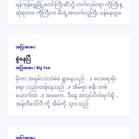
ရန်ကုန်ရွှေမြို့တော်ကြီးဆီသို့ တက်လှမ်းရာ ကိုကြီးနဲ့
ဆုံရတာ။ ကိုကြီးက မီးရဲ့အထက်လူကြီး မန်နေဂျာ။
အပြာစာပေ
စွဲနေပြီ
အပြာစာပေ
/
Mg Yoe
မိုးက အရမ်းသဲသဲမဲမဲ ရွာနေသည် .. ။ လေရောမိုး
ရော သည်းထန်နေသည် ..။ အိမ်မှာ စနိုး တစ်
ယောက်ထဲ ..။ အမေက.. ဒီနေ့ အလုပ်ပိတ်ရက်မို့ ..
အန်တီဒေါ်လီ တို့ အိမ်ကို သွားသည်
အပြာစာပေ