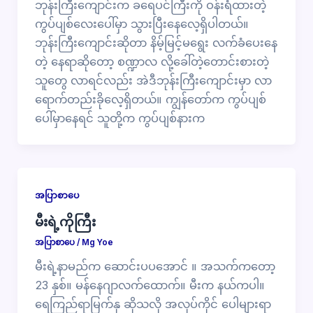
ဘုန်းကြီးကျောင်းက ခရေပင်ကြီးကို ဝန်းရံထားတဲ့
ကွပ်ပျစ်လေးပေါ်မှာ သွားပြီးနေလေ့ရှိပါတယ်။
ဘုန်းကြီးကျောင်းဆိုတာ နိမ့်မြင့်မရွေး လက်ခံပေးနေ
တဲ့ နေရာဆိုတော့ စဏ္ဍာလ လို့ခေါ်တဲ့တောင်းစားတဲ့
သူတွေ လာရင်လည်း အဲဒီဘုန်းကြီးကျောင်းမှာ လာ
ရောက်တည်းခိုလေ့ရှိတယ်။ ကျွန်တော်က ကွပ်ပျစ်
ပေါ်မှာနေရင် သူတို့က ကွပ်ပျစ်နားက
အပြာစာပေ
မီးရဲ့ကိုကြီး
အပြာစာပေ
/
Mg Yoe
မီးရဲ့နာမည်က ဆောင်းပပအောင် ။ အသက်ကတော့
23 နှစ်။ မန်နေဂျာလက်ထောက်။ မီးက နယ်ကပါ။
ရေကြည်ရာမြက်နု ဆိုသလို အလုပ်ကိုင် ပေါများရာ