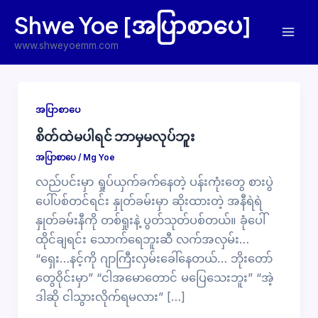
Skip
Shwe Yoe [အပြာစာပေ]
to
Mai
content
www.shweyoemm.com
Men
အပြာစာပေ
စိတ်ထဲမပါရင် ဘာမှမလုပ်ဘူး
အပြာစာပေ
/
Mg Yoe
လည်ပင်းမှာ ရှုပ်ယှက်ခက်နေတဲ့ ပန်းကုံးတွေ စားပွဲ
ပေါ်ပစ်တင်ရင်း နှုတ်ခမ်းမှာ ဆိုးထားတဲ့ အနီရဲရဲ
နှုတ်ခမ်းနီကို တစ်ရှုးနဲ့ ပွတ်သုတ်ပစ်တယ်။ ခုံပေါ်
ထိုင်ချရင်း သောက်ရေဘူးဆီ လက်အလှမ်း…
“ရှေး…နင့်ကို ဂျာကြီးလှမ်းခေါ်နေတယ်… ဘိုးတော်
တွေဝိုင်းမှာ” “ငါအမောတောင် မပြေသေးဘူး” “အဲ့
ဒါဆို ငါသွားလိုက်ရမလား” […]