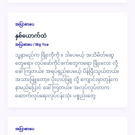
အပြာစာပေ
နှစ်ယောက်ထဲ
အပြာစာပေ
/
Mg Yoe
သူ့နာမည်က ဖြိုးကိုကို ။ ဒါပေမယ့် အသိမိတ်ဆွေ
တွေရော၊ လုပ်ဖော်ကိုင်ဖက်တွေကရော ဖြိုးလေး လို့
ခေါ်ကြတယ်။ အရပ်ရှည်ပေမယ့် ပိန်ပြီးသွယ်တယ်။
အသားဖြူတော့။ ပိုးဟပ်ဖြူ လို့ ကျောင်းမှာတုန်းက
နာမည်ပြောင် ခေါ်ကြတယ်။ အလုပ်လုပ်တာက
ဆောက်လုပ်ရေးလုပ်ငန်းသုံး ပစ္စည်းတွေ
အပြာစာပေ