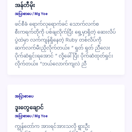
အန်တီမိုး
အပြာစာပေ
/
Mg Yoe
ဖင်စီခံ ရောက်လုရောက်ခင် သောက်လက်စ
စီးကရက်တိုကို ပစ်ချလိုက်ပြီး ရှေ့မှာရှိတဲ့ ဆေးလိပ်
ပွဲထဲမှာ လက်ကျန်ရှိနေတဲ့ Ruby တစ်လိပ်ကို
ဆက်လက်မီးညှိလိုက်တယ်။ ” ရှတ် ရှတ် ညီလေး
ပိုက်ဆံရှင်းရအောင် ” လို့ခေါ်ပြီး ပိုက်ဆံထုတ်ရှင်း
လိုက်တယ်။ “ဘယ်လောက်ကျလဲ ညီ
အပြာစာပေ
ဒူးတွေချောင်
အပြာစာပေ
/
Mg Yoe
ကျွန်တော်က အားရင်အားသလို ရွားဦး