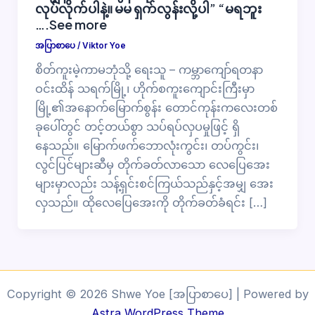
လုပ်လိုက်ပါနဲ့။ မမ ရှက်လွန်းလို့ပါ” “မရဘူး
….See more
အပြာစာပေ
/
Viktor Yoe
စိတ်ကူးမဲ့ကာမဘုံသို့ ရေးသူ – ကမ္ဘာကျော်ရတနာ
ဝင်းထိန် သရက်မြို့၊ ဟိုက်စကူးကျောင်းကြီးမှာ
မြို့၏အနောက်မြောက်စွန်း တောင်ကုန်းကလေးတစ်
ခုပေါ်တွင် တင့်တယ်စွာ သပ်ရပ်လှပမှုဖြင့် ရှိ
နေသည်။ မြောက်ဖက်ဘောလုံးကွင်း၊ တပ်ကွင်း၊
လွင်ပြင်များဆီမှ တိုက်ခတ်လာသော လေပြေအေး
များမှာလည်း သန့်ရှင်းစင်ကြယ်သည်နှင့်အမျှ အေး
လှသည်။ ထိုလေပြေအေးကို တိုက်ခတ်ခံရင်း […]
Copyright © 2026 Shwe Yoe [အပြာစာပေ] | Powered by
Astra WordPress Theme