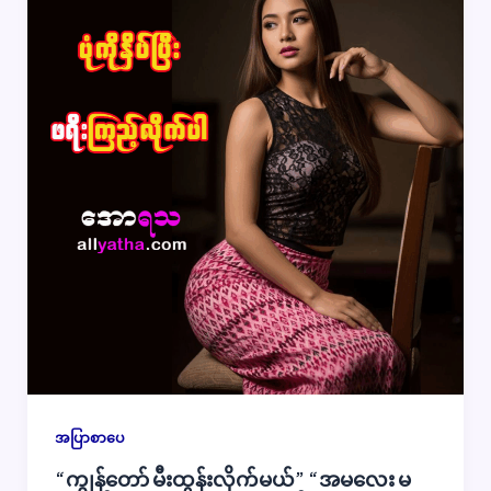
အပြာစာပေ
“ကျွန်တော် မီးထွန်းလိုက်မယ်” “အမလေး မ