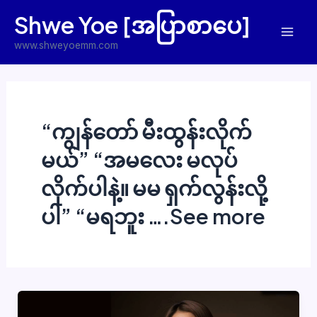
Skip
Shwe Yoe [အပြာစာပေ]
to
Mai
content
www.shweyoemm.com
Men
“ကျွန်တော် မီးထွန်းလိုက်
မယ်” “အမလေး မလုပ်
လိုက်ပါနဲ့။ မမ ရှက်လွန်းလို့
ပါ” “မရဘူး ….See more