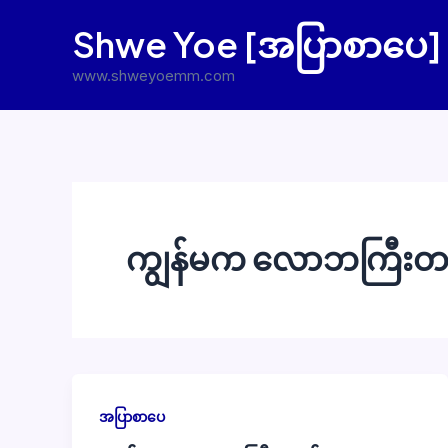
Skip
Shwe Yoe [အပြာစာပေ]
to
content
www.shweyoemm.com
ကျွန်မက လောဘကြီးတ
အပြာစာပေ