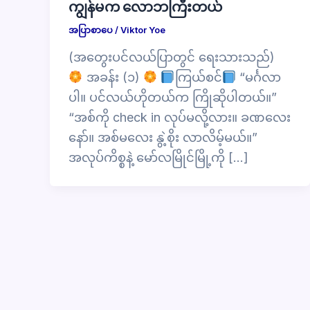
ကျွန်မက လောဘကြီးတယ်
အပြာစာပေ
/
Viktor Yoe
(အတွေးပင်လယ်ပြာတွင် ရေးသားသည်)
အခန်း (၁)
ကြယ်စင်
“မင်္ဂလာ
ပါ။ ပင်လယ်ဟိုတယ်က ကြိုဆိုပါတယ်။”
“အစ်ကို check in လုပ်မလို့လား။ ခဏလေး
နော်။ အစ်မလေး နွဲ့စိုး လာလိမ့်မယ်။”
အလုပ်ကိစ္စနဲ့ မော်လမြိုင်မြို့ကို […]