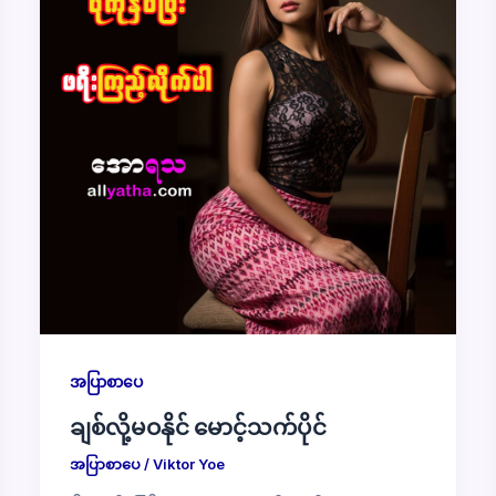
အပြာစာပေ
ချစ်လို့မဝနိုင် မောင့်သက်ပိုင်
အပြာစာပေ
/
Viktor Yoe