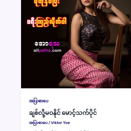
အပြာစာပေ
ချစ်လို့မဝနိုင် မောင့်သက်ပိုင်
အပြာစာပေ
/
Viktor Yoe