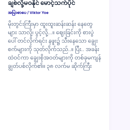
ချစ်လို့မဝနိုင် မောင့်သက်ပိုင်
အပြာစာပေ
/
Viktor Yoe
မိုးတွင်းကြီးမှာ ထူးထူးဆန်းဆန်း နေတွေ
များ သာလို့၊ ပွင့်လို့…။ ဈေးခြင်းကို စားပွဲ
ပေါ် တင်လိုက်ရင်း နဖူး၌ သီးနေသော ချွေး
စက်များကို သုတ်လိုက်သည်..။ ပြီး.. အခန်း
ထဲဝင်ကာ ချွေးစိုအဝတ်များကို တစ်ခုမကျန်
ချွတ်ပစ်လိုက်၏။ ၃၈ လက်မ ဆိုက်ကြီး