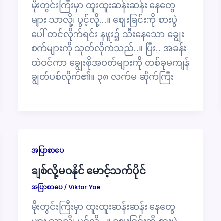
မိုးတွင်းကြီးမှာ ထူးထူးဆန်းဆန်း နေတွေ
များ သာလို့၊ ပွင့်လို့…။ ဈေးခြင်းကို စားပွဲ
ပေါ် တင်လိုက်ရင်း နဖူး၌ သီးနေသော ချွေး
စက်များကို သုတ်လိုက်သည်..။ ပြီး.. အခန်း
ထဲဝင်ကာ ချွေးစိုအဝတ်များကို တစ်ခုမကျန်
ချွတ်ပစ်လိုက်၏။ ၃၈ လက်မ ဆိုက်ကြီး
အပြာစာပေ
ချစ်လို့မဝနိုင် မောင့်သက်ပိုင်
အပြာစာပေ
/
Viktor Yoe
မိုးတွင်းကြီးမှာ ထူးထူးဆန်းဆန်း နေတွေ
များ သာလို့၊ ပွင့်လို့…။ ဈေးခြင်းကို စားပွဲ