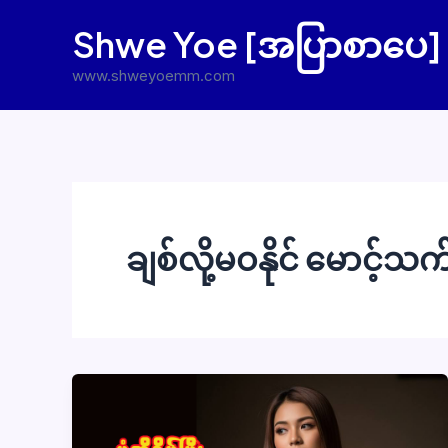
Skip
Shwe Yoe [အပြာစာပေ]
to
content
www.shweyoemm.com
ချစ်လို့မဝနိုင် မောင့်သက်