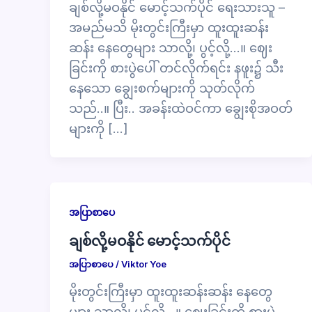
ချစ်လို့မဝနိုင် မောင့်သက်ပိုင် ရေးသားသူ –
အမည်မသိ မိုးတွင်းကြီးမှာ ထူးထူးဆန်း
ဆန်း နေတွေများ သာလို့၊ ပွင့်လို့…။ ဈေး
ခြင်းကို စားပွဲပေါ် တင်လိုက်ရင်း နဖူး၌ သီး
နေသော ချွေးစက်များကို သုတ်လိုက်
သည်..။ ပြီး.. အခန်းထဲဝင်ကာ ချွေးစိုအဝတ်
များကို […]
အပြာစာပေ
ချစ်လို့မဝနိုင် မောင့်သက်ပိုင်
အပြာစာပေ
/
Viktor Yoe
မိုးတွင်းကြီးမှာ ထူးထူးဆန်းဆန်း နေတွေ
များ သာလို့၊ ပွင့်လို့…။ ဈေးခြင်းကို စားပွဲ