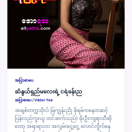
အပြာစာပေ
ဆံနွယ်ရှည်မလေးရဲ့ ငရဲခန်းည
အပြာစာပေ
/
Viktor Yoe
အချစ်တက္ကသိုလ် မြကျွန်းညို ဖိုရမ်ကနေတဆင့်
ပြန်လည်ကူးယူ တင်ဆက်သည်) မိုးဦးကျရာသီဆို
တော့ အရာရာဟာ အလွမ်းငွေ့ငွေ့ လောင်လှိုက်နေ