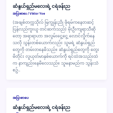
ဆံနွယ်ရှည်မလေးရဲ့ ငရဲခန်းည
အပြာစာပေ
/
Viktor Yoe
(အချစ်တက္ကသိုလ် မြကျွန်းညို ဖိုရမ်ကနေတဆင့်
ပြန်လည်ကူးယူ တင်ဆက်သည်) မိုးဦးကျရာသီဆို
တော့ အရာရာဟာ အလွမ်းငွေ့ငွေ့ လောင်လှိုက်နေ
သလို သွန်းတစ်ယောက်လည်း သူမရဲ့ ဆံနွယ်ရှည်
တွေကို တမ်းတ​နေမိသည်။ ဆံနွယ်ရှည်တွေကို​ တွေး
မိတိုင်း လူယုတ်မာနှစ်ယောက်ကို ရင်ထဲအသည်းထဲ
က နာကျည်းနေမိလေသည်။ သူမနာမည်က သွန်းသံ
စဥ်..
အပြာစာပေ
ဆံနွယ်ရှည်မလေးရဲ့ ငရဲခန်းည