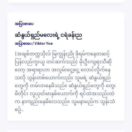
အပြာစာပေ
ဆံနွယ်ရှည်မလေးရဲ့ ငရဲခန်းည
အပြာစာပေ
/
Viktor Yoe
(အချစ်တက္ကသိုလ် မြကျွန်းညို ဖိုရမ်ကနေတဆင့်
ပြန်လည်ကူးယူ တင်ဆက်သည်) မိုးဦးကျရာသီဆို
တော့ အရာရာဟာ အလွမ်းငွေ့ငွေ့ လောင်လှိုက်နေ
သလို သွန်းတစ်ယောက်လည်း သူမရဲ့ ဆံနွယ်ရှည်
တွေကို တမ်းတ​နေမိသည်။ ဆံနွယ်ရှည်တွေကို​ တွေး
မိတိုင်း လူယုတ်မာနှစ်ယောက်ကို ရင်ထဲအသည်းထဲ
က နာကျည်းနေမိလေသည်။ သူမနာမည်က သွန်းသံ
စဥ်..