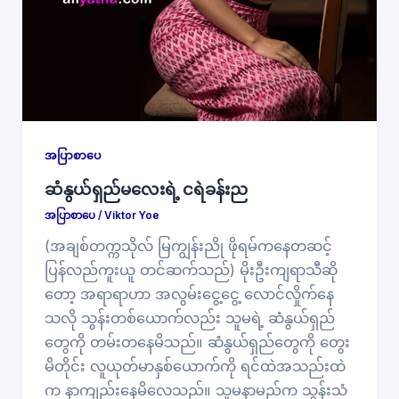
အပြာစာပေ
ဆံနွယ်ရှည်မလေးရဲ့ ငရဲခန်းည
အပြာစာပေ
/
Viktor Yoe
(အချစ်တက္ကသိုလ် မြကျွန်းညို ဖိုရမ်ကနေတဆင့်
ပြန်လည်ကူးယူ တင်ဆက်သည်) မိုးဦးကျရာသီဆို
တော့ အရာရာဟာ အလွမ်းငွေ့ငွေ့ လောင်လှိုက်နေ
သလို သွန်းတစ်ယောက်လည်း သူမရဲ့ ဆံနွယ်ရှည်
တွေကို တမ်းတ​နေမိသည်။ ဆံနွယ်ရှည်တွေကို​ တွေး
မိတိုင်း လူယုတ်မာနှစ်ယောက်ကို ရင်ထဲအသည်းထဲ
က နာကျည်းနေမိလေသည်။ သူမနာမည်က သွန်းသံ