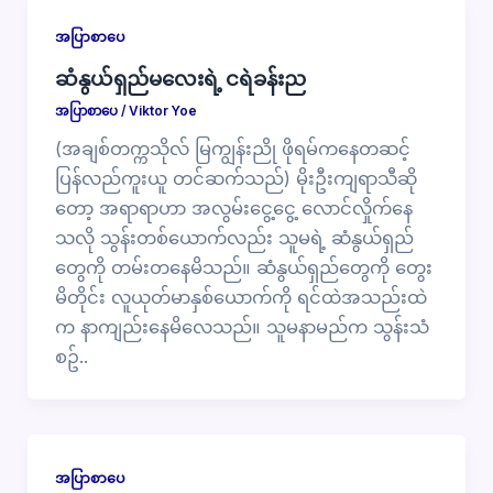
အပြာစာပေ
ဆံနွယ်ရှည်မလေးရဲ့ ငရဲခန်းည
အပြာစာပေ
/
Viktor Yoe
(အချစ်တက္ကသိုလ် မြကျွန်းညို ဖိုရမ်ကနေတဆင့်
ပြန်လည်ကူးယူ တင်ဆက်သည်) မိုးဦးကျရာသီဆို
တော့ အရာရာဟာ အလွမ်းငွေ့ငွေ့ လောင်လှိုက်နေ
သလို သွန်းတစ်ယောက်လည်း သူမရဲ့ ဆံနွယ်ရှည်
တွေကို တမ်းတ​နေမိသည်။ ဆံနွယ်ရှည်တွေကို​ တွေး
မိတိုင်း လူယုတ်မာနှစ်ယောက်ကို ရင်ထဲအသည်းထဲ
က နာကျည်းနေမိလေသည်။ သူမနာမည်က သွန်းသံ
စဥ်..
အပြာစာပေ