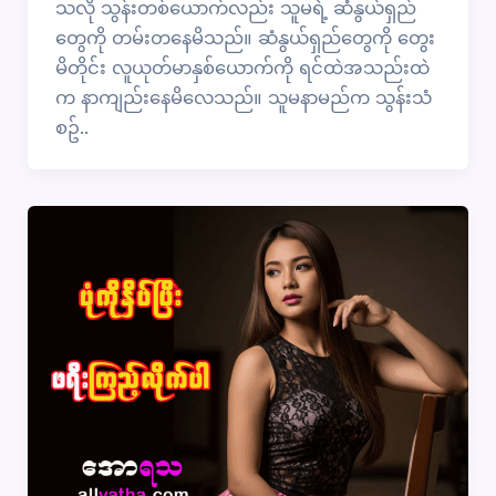
သလို သွန်းတစ်ယောက်လည်း သူမရဲ့ ဆံနွယ်ရှည်
တွေကို တမ်းတ​နေမိသည်။ ဆံနွယ်ရှည်တွေကို​ တွေး
မိတိုင်း လူယုတ်မာနှစ်ယောက်ကို ရင်ထဲအသည်းထဲ
က နာကျည်းနေမိလေသည်။ သူမနာမည်က သွန်းသံ
စဥ်..