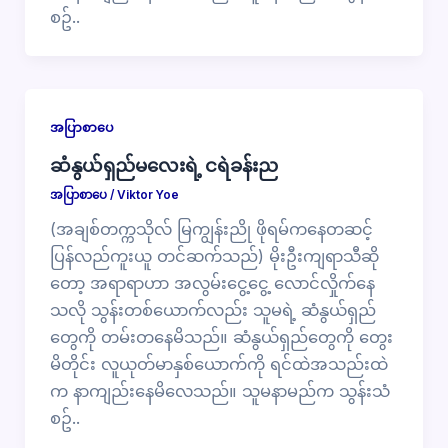
စဥ်..
အပြာစာပေ
ဆံနွယ်ရှည်မလေးရဲ့ ငရဲခန်းည
အပြာစာပေ
/
Viktor Yoe
(အချစ်တက္ကသိုလ် မြကျွန်းညို ဖိုရမ်ကနေတဆင့်
ပြန်လည်ကူးယူ တင်ဆက်သည်) မိုးဦးကျရာသီဆို
တော့ အရာရာဟာ အလွမ်းငွေ့ငွေ့ လောင်လှိုက်နေ
သလို သွန်းတစ်ယောက်လည်း သူမရဲ့ ဆံနွယ်ရှည်
တွေကို တမ်းတ​နေမိသည်။ ဆံနွယ်ရှည်တွေကို​ တွေး
မိတိုင်း လူယုတ်မာနှစ်ယောက်ကို ရင်ထဲအသည်းထဲ
က နာကျည်းနေမိလေသည်။ သူမနာမည်က သွန်းသံ
စဥ်..