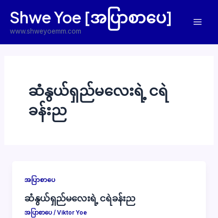
Skip
Shwe Yoe [အပြာစာပေ]
to
Mai
content
www.shweyoemm.com
Men
ဆံနွယ်ရှည်မလေးရဲ့ ငရဲ
ခန်းည
အပြာစာပေ
ဆံနွယ်ရှည်မလေးရဲ့ ငရဲခန်းည
အပြာစာပေ
/
Viktor Yoe