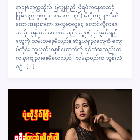
အချစ်တက္ကသိုလ် မြကျွန်းညို ဖိုရမ်ကနေတဆင့်
ပြန်လည်ကူးယူ တင်ဆက်သည်) မိုးဦးကျရာသီဆို
တော့ အရာရာဟာ အလွမ်းငွေ့ငွေ့ လောင်လှိုက်နေ
သလို သွန်းတစ်ယောက်လည်း သူမရဲ့ ဆံနွယ်ရှည်
တွေကို တမ်းတ​နေမိသည်။ ဆံနွယ်ရှည်တွေကို​ တွေး
မိတိုင်း လူယုတ်မာနှစ်ယောက်ကို ရင်ထဲအသည်းထဲ
က နာကျည်းနေမိလေသည်။ သူမနာမည်က သွန်းသံ
စဥ်.. […]