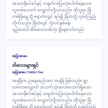
အသားနီစပ်စပ်နှင့် တရုတ်ကပြားပုံပေါက်နေသော
လူတစ်ယောက် လျှောက်လို့လာသည်။ ထိုသူမှာ ခြံ
တစ်ခြံရှေ့သို့ ရောက်လျှင် ရပ်၍ ခြံထဲသို့ လှမ်းကြည့်
လိုက်သည်။ ခြံထဲတွင် သုံးပင်နှစ်ခန်း
ပျဉ်ထောင်အိမ်လေးတစ်လုံး ရှိနေသော်လည်း
အပြာစာပေ
ဒါလေးများရှင်
အပြာစာပေ
/
Viktor Yoe
အချိန်က ညနေဆည်းဆာ အချိန် ဖြစ်သည်။ ရွာ
လမ်းတလျှောက် အသက်သုံးဆယ်လောက်ရှိသော
အသားနီစပ်စပ်နှင့် တရုတ်ကပြားပုံပေါက်နေသော
လူတစ်ယောက် လျှောက်လို့လာသည်။ ထိုသူမှာ ခြံ
တစ်ခြံရှေ့သို့ ရောက်လျှင် ရပ်၍ ခြံထဲသို့ လှမ်းကြည့်