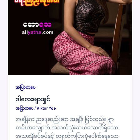
အပြာစာပေ
ဒါလေးများရှင်
အပြာစာပေ
/
Viktor Yoe
အချိန်က ညနေဆည်းဆာ အချိန် ဖြစ်သည်။ ရွာ
လမ်းတလျှောက် အသက်သုံးဆယ်လောက်ရှိသော
အသားနီစပ်စပ်နှင့် တရုတ်ကပြားပုံပေါက်နေသော