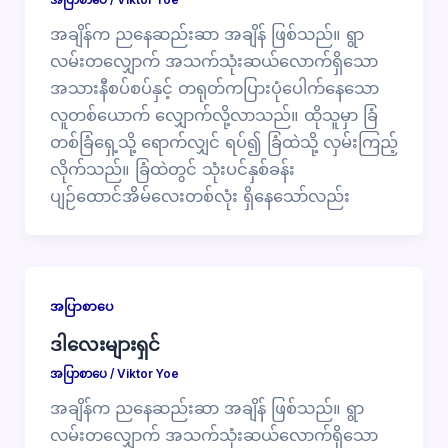
အပြာစာပေ
/
Viktor Yoe
အချိန်က ညနေဆည်းဆာ အချိန် ဖြစ်သည်။ ရွာ
လမ်းတလျှောက် အသက်သုံးဆယ်လောက်ရှိသော
အသားနီစပ်စပ်နှင့် တရုတ်ကပြားပုံပေါက်နေသော
လူတစ်ယောက် လျှောက်လို့လာသည်။ ထိုသူမှာ ခြံ
တစ်ခြံရှေ့သို့ ရောက်လျှင် ရပ်၍ ခြံထဲသို့ လှမ်းကြည့်
လိုက်သည်။ ခြံထဲတွင် သုံးပင်နှစ်ခန်း
ပျဉ်ထောင်အိမ်လေးတစ်လုံး ရှိနေသော်လည်း
အပြာစာပေ
ဒါလေးများရှင်
အပြာစာပေ
/
Viktor Yoe
အချိန်က ညနေဆည်းဆာ အချိန် ဖြစ်သည်။ ရွာ
လမ်းတလျှောက် အသက်သုံးဆယ်လောက်ရှိသော