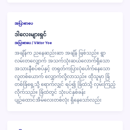
အပြာစာပေ
ဒါလေးများရှင်
အပြာစာပေ
/
Viktor Yoe
အချိန်က ညနေဆည်းဆာ အချိန် ဖြစ်သည်။ ရွာ
လမ်းတလျှောက် အသက်သုံးဆယ်လောက်ရှိသော
အသားနီစပ်စပ်နှင့် တရုတ်ကပြားပုံပေါက်နေသော
လူတစ်ယောက် လျှောက်လို့လာသည်။ ထိုသူမှာ ခြံ
တစ်ခြံရှေ့သို့ ရောက်လျှင် ရပ်၍ ခြံထဲသို့ လှမ်းကြည့်
လိုက်သည်။ ခြံထဲတွင် သုံးပင်နှစ်ခန်း
ပျဉ်ထောင်အိမ်လေးတစ်လုံး ရှိနေသော်လည်း