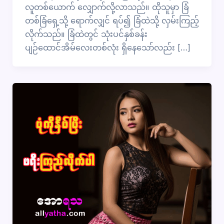
လူတစ်ယောက် လျှောက်လို့လာသည်။ ထိုသူမှာ ခြံ
တစ်ခြံရှေ့သို့ ရောက်လျှင် ရပ်၍ ခြံထဲသို့ လှမ်းကြည့်
လိုက်သည်။ ခြံထဲတွင် သုံးပင်နှစ်ခန်း
ပျဉ်ထောင်အိမ်လေးတစ်လုံး ရှိနေသော်လည်း […]