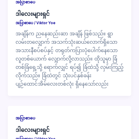
အပြာစာပေ
ဒါလေးများရှင်
အပြာစာပေ
/
Viktor Yoe
အချိန်က ညနေဆည်းဆာ အချိန် ဖြစ်သည်။ ရွာ
လမ်းတလျှောက် အသက်သုံးဆယ်လောက်ရှိသော
အသားနီစပ်စပ်နှင့် တရုတ်ကပြားပုံပေါက်နေသော
လူတစ်ယောက် လျှောက်လို့လာသည်။ ထိုသူမှာ ခြံ
တစ်ခြံရှေ့သို့ ရောက်လျှင် ရပ်၍ ခြံထဲသို့ လှမ်းကြည့်
လိုက်သည်။ ခြံထဲတွင် သုံးပင်နှစ်ခန်း
ပျဉ်ထောင်အိမ်လေးတစ်လုံး ရှိနေသော်လည်း
အပြာစာပေ
ဒါလေးများရှင်