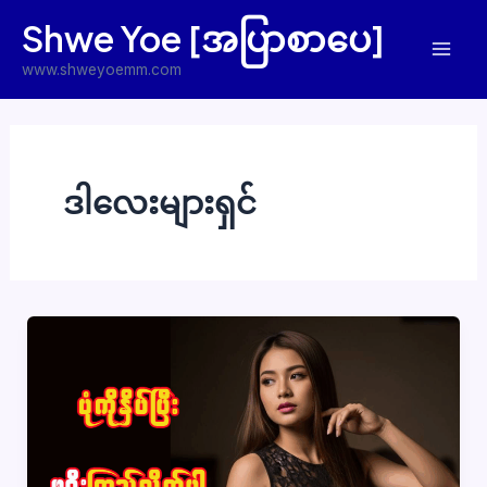
Skip
Shwe Yoe [အပြာစာပေ]
to
Mai
content
www.shweyoemm.com
Men
ဒါလေးများရှင်