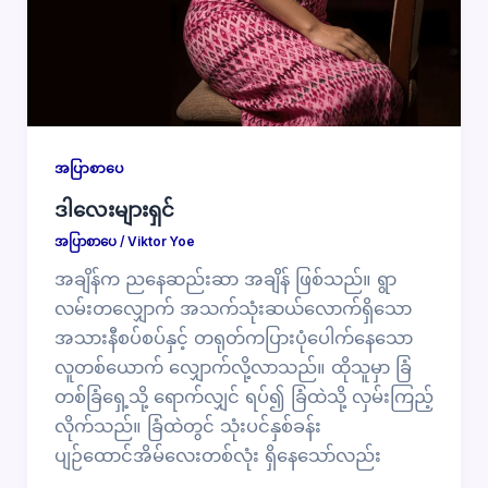
အပြာစာပေ
ဒါလေးများရှင်
အပြာစာပေ
/
Viktor Yoe
အချိန်က ညနေဆည်းဆာ အချိန် ဖြစ်သည်။ ရွာ
လမ်းတလျှောက် အသက်သုံးဆယ်လောက်ရှိသော
အသားနီစပ်စပ်နှင့် တရုတ်ကပြားပုံပေါက်နေသော
လူတစ်ယောက် လျှောက်လို့လာသည်။ ထိုသူမှာ ခြံ
တစ်ခြံရှေ့သို့ ရောက်လျှင် ရပ်၍ ခြံထဲသို့ လှမ်းကြည့်
လိုက်သည်။ ခြံထဲတွင် သုံးပင်နှစ်ခန်း
ပျဉ်ထောင်အိမ်လေးတစ်လုံး ရှိနေသော်လည်း