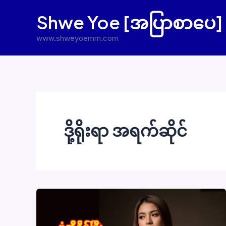
Skip
Shwe Yoe [အပြာစာပေ]
to
content
www.shweyoemm.com
ဒို့ရိုးရာ အရက်ဆိုင်