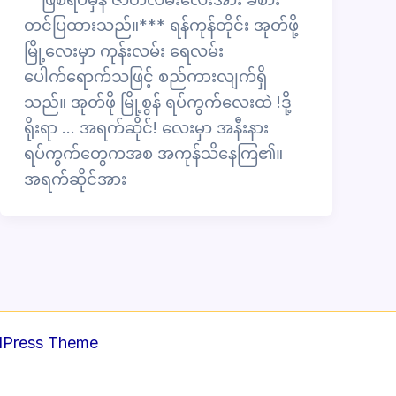
တင်ပြထားသည်။*** ရန်ကုန်တိုင်း အုတ်ဖို့
မြို့လေးမှာ ကုန်းလမ်း ရေလမ်း
ပေါက်ရောက်သဖြင့် စည်ကားလျက်ရှိ
သည်။ အုတ်ဖို မြို့စွန် ရပ်ကွက်လေးထဲ !ဒို့
ရိုးရာ … အရက်ဆိုင်! လေးမှာ အနီးနား
ရပ်ကွက်တွေကအစ အကုန်သိနေကြ၏။
အရက်ဆိုင်အား
dPress Theme