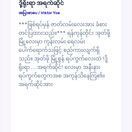
ဒို့ရိုးရာ အရက်ဆိုင်
အပြာစာပေ
/
Viktor Yoe
***ဖြစ်ရပ်မှန် ဇာတ်လမ်းလေးအား ခံစား
တင်ပြထားသည်။*** ရန်ကုန်တိုင်း အုတ်ဖို့
မြို့လေးမှာ ကုန်းလမ်း ရေလမ်း
ပေါက်ရောက်သဖြင့် စည်ကားလျက်ရှိ
သည်။ အုတ်ဖို မြို့စွန် ရပ်ကွက်လေးထဲ !ဒို့
ရိုးရာ … အရက်ဆိုင်! လေးမှာ အနီးနား
ရပ်ကွက်တွေကအစ အကုန်သိနေကြ၏။
အရက်ဆိုင်အား