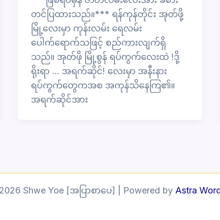
တင်ပြထားသည်။*** ရန်ကုန်တိုင်း အုတ်ဖို့
မြို့လေးမှာ ကုန်းလမ်း ရေလမ်း
ပေါက်ရောက်သဖြင့် စည်ကားလျက်ရှိ
သည်။ အုတ်ဖို မြို့စွန် ရပ်ကွက်လေးထဲ !ဒို့
ရိုးရာ … အရက်ဆိုင်! လေးမှာ အနီးနား
ရပ်ကွက်တွေကအစ အကုန်သိနေကြ၏။
အရက်ဆိုင်အား
 2026 Shwe Yoe [အပြာစာပေ] | Powered by
Astra Wor