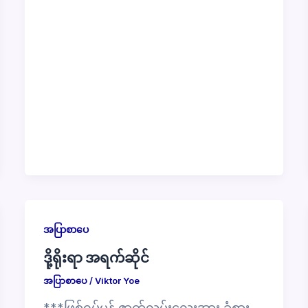
အပြာစာပေ
ဒို့ရိုးရာ အရက်ဆိုင်
အပြာစာပေ
/
Viktor Yoe
***ဖြစ်ရပ်မှန် ဇာတ်လမ်းလေးအား ခံစား