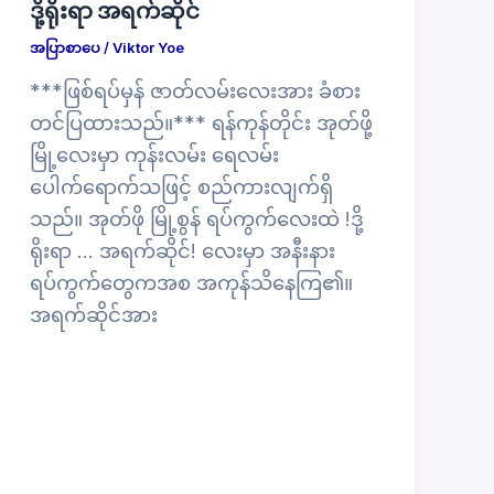
ဒို့ရိုးရာ အရက်ဆိုင်
အပြာစာပေ
/
Viktor Yoe
***ဖြစ်ရပ်မှန် ဇာတ်လမ်းလေးအား ခံစား
တင်ပြထားသည်။*** ရန်ကုန်တိုင်း အုတ်ဖို့
မြို့လေးမှာ ကုန်းလမ်း ရေလမ်း
ပေါက်ရောက်သဖြင့် စည်ကားလျက်ရှိ
သည်။ အုတ်ဖို မြို့စွန် ရပ်ကွက်လေးထဲ !ဒို့
ရိုးရာ … အရက်ဆိုင်! လေးမှာ အနီးနား
ရပ်ကွက်တွေကအစ အကုန်သိနေကြ၏။
အရက်ဆိုင်အား