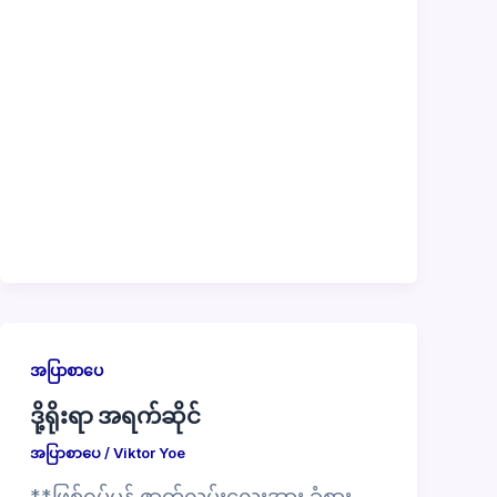
အပြာစာပေ
ဒို့ရိုးရာ အရက်ဆိုင်
အပြာစာပေ
/
Viktor Yoe
**ဖြစ်ရပ်မှန် ဇာတ်လမ်းလေးအား ခံစား