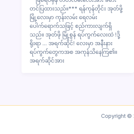
တင်ပြထားသည်။*** ရန်ကုန်တိုင်း အုတ်ဖို့
မြို့လေးမှာ ကုန်းလမ်း ရေလမ်း
ပေါက်ရောက်သဖြင့် စည်ကားလျက်ရှိ
သည်။ အုတ်ဖို မြို့စွန် ရပ်ကွက်လေးထဲ !ဒို့
ရိုးရာ … အရက်ဆိုင်! လေးမှာ အနီးနား
ရပ်ကွက်တွေကအစ အကုန်သိနေကြ၏။
အရက်ဆိုင်အား
Copyright ©