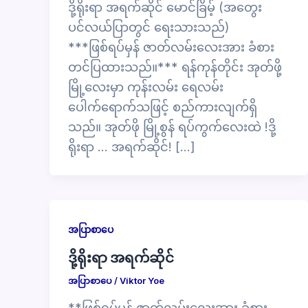
ဒို့ရိုးရာ အရက်ဆိုင် မောင်ခြိမ့် (အတွေး
ပင်လယ်ပြာတွင် ရေးသားသည်)
***ဖြစ်ရပ်မှန် ဇာတ်လမ်းလေးအား ခံစား
တင်ပြထားသည်။*** ရန်ကုန်တိုင်း အုတ်ဖို့
မြို့လေးမှာ ကုန်းလမ်း ရေလမ်း
ပေါက်ရောက်သဖြင့် စည်ကားလျက်ရှိ
သည်။ အုတ်ဖို မြို့စွန် ရပ်ကွက်လေးထဲ !ဒို့
ရိုးရာ … အရက်ဆိုင်! […]
အပြာစာပေ
ဒို့ရိုးရာ အရက်ဆိုင်
အပြာစာပေ
/
Viktor Yoe
**ဖြစ်ရပ်မှန် ဇာတ်လမ်းလေးအား ခံစား