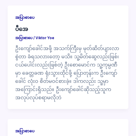
အပြာစာပေ
ပီအေ
အပြာစာပေ
/
Viktor Yoe
ဦးကျော်ခေါင်အဖို့ အသက်ကြီးမှ မုတ်ဆိတ်ပျားလာ
စွဲတာ ခံရသလားတော့ မသိ။ သူ့မိတ်ဆွေလည်းဖြစ်၊
ငယ်ပေါင်းလည်းဖြစ်တဲ့ ဦးစောမောင်က သူ့ကုမ္ပဏီ
မှာ ခေတ္တခဏ ရုံးသွားထိုင်ဖို့ ပြောတုန်းက ဦးကျော်
ခေါင် လုံးဝ စိတ်မဝင်စားခဲ့။ ဒါကလည်း သူ့မှာ
အကြောင်းရှိသည်။ ဦးကျော်ခေါင်ဆိုသည့်သူက
အလုပ်လုပ်စရာမလိုဘဲ
အပြာစာပေ