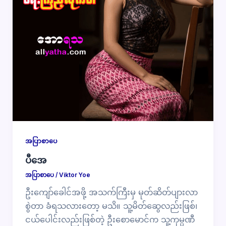
အပြာစာပေ
ပီအေ
အပြာစာပေ
/
Viktor Yoe
ဦးကျော်ခေါင်အဖို့ အသက်ကြီးမှ မုတ်ဆိတ်ပျားလာ
စွဲတာ ခံရသလားတော့ မသိ။ သူ့မိတ်ဆွေလည်းဖြစ်၊
ငယ်ပေါင်းလည်းဖြစ်တဲ့ ဦးစောမောင်က သူ့ကုမ္ပဏီ