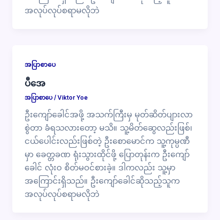
အလုပ်လုပ်စရာမလိုဘဲ
အပြာစာပေ
ပီအေ
အပြာစာပေ
/
Viktor Yoe
ဦးကျော်ခေါင်အဖို့ အသက်ကြီးမှ မုတ်ဆိတ်ပျားလာ
စွဲတာ ခံရသလားတော့ မသိ။ သူ့မိတ်ဆွေလည်းဖြစ်၊
ငယ်ပေါင်းလည်းဖြစ်တဲ့ ဦးစောမောင်က သူ့ကုမ္ပဏီ
မှာ ခေတ္တခဏ ရုံးသွားထိုင်ဖို့ ပြောတုန်းက ဦးကျော်
ခေါင် လုံးဝ စိတ်မဝင်စားခဲ့။ ဒါကလည်း သူ့မှာ
အကြောင်းရှိသည်။ ဦးကျော်ခေါင်ဆိုသည့်သူက
အလုပ်လုပ်စရာမလိုဘဲ