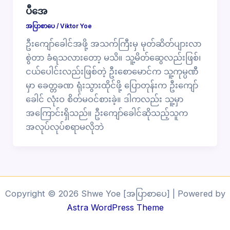
ပီအေ
အပြာစာပေ
/
Viktor Yoe
ဦးကျော်ခေါင်အဖို့ အသက်ကြီးမှ မုတ်ဆိတ်ပျားလာ
စွဲတာ ခံရသလားတော့ မသိ။ သူ့မိတ်ဆွေလည်းဖြစ်၊
ငယ်ပေါင်းလည်းဖြစ်တဲ့ ဦးစောမောင်က သူ့ကုမ္ပဏီ
မှာ ခေတ္တခဏ ရုံးသွားထိုင်ဖို့ ပြောတုန်းက ဦးကျော်
ခေါင် လုံးဝ စိတ်မဝင်စားခဲ့။ ဒါကလည်း သူ့မှာ
အကြောင်းရှိသည်။ ဦးကျော်ခေါင်ဆိုသည့်သူက
အလုပ်လုပ်စရာမလိုဘဲ
Copyright © 2026 Shwe Yoe [အပြာစာပေ] | Powered by
Astra WordPress Theme