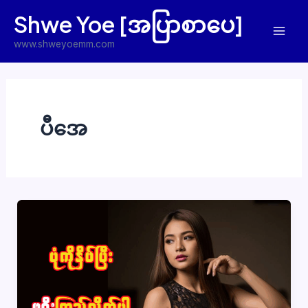
Skip
Shwe Yoe [အပြာစာပေ]
to
Mai
content
www.shweyoemm.com
Men
ပီအေ