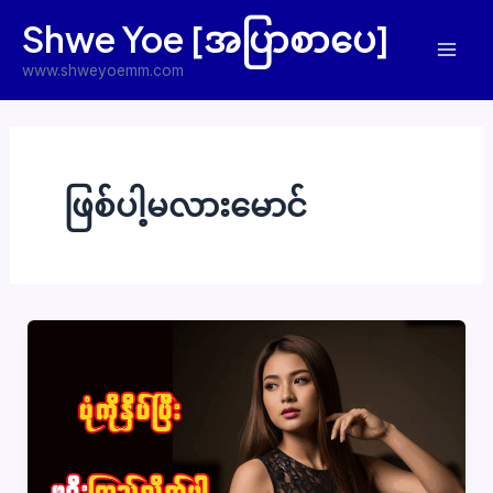
Skip
Shwe Yoe [အပြာစာပေ]
to
Mai
content
www.shweyoemm.com
Men
ဖြစ်ပါ့မလားမောင်