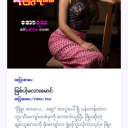
အပြာစာပေ
ဖြစ်ပါ့မလားမောင်
အပြာစာပေ
/
Viktor Yoe
“ဖြိူး စားလေ… ရော့” စားပွဲပေါ် ရှိ ပန်းကန်ထဲက
ဘူးသီးကျော်တစ်ခုကို ကောက်ယူပြီး ဖြိုးဆိုတဲ့
ချစ်သူလေးကို ဖိုးကျော်က ခွံ့ကြွေးလိုက်သည်။ ဖြိုး