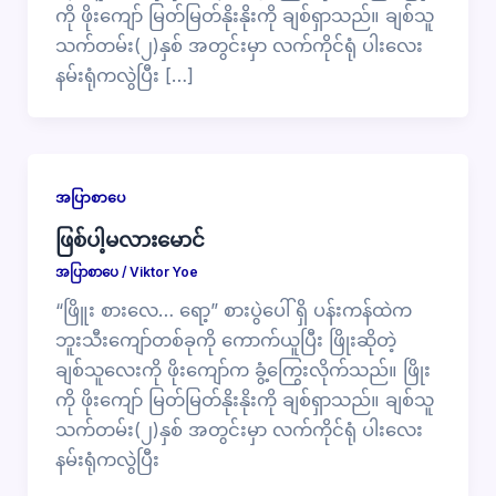
ကို ဖိုးကျော် မြတ်မြတ်နိုးနိုးကို ချစ်ရှာသည်။ ချစ်သူ
သက်တမ်း(၂)နှစ် အတွင်းမှာ လက်ကိုင်ရုံ ပါးလေး
နမ်းရုံကလွဲပြီး […]
အပြာစာပေ
ဖြစ်ပါ့မလားမောင်
အပြာစာပေ
/
Viktor Yoe
“ဖြိူး စားလေ… ရော့” စားပွဲပေါ် ရှိ ပန်းကန်ထဲက
ဘူးသီးကျော်တစ်ခုကို ကောက်ယူပြီး ဖြိုးဆိုတဲ့
ချစ်သူလေးကို ဖိုးကျော်က ခွံ့ကြွေးလိုက်သည်။ ဖြိုး
ကို ဖိုးကျော် မြတ်မြတ်နိုးနိုးကို ချစ်ရှာသည်။ ချစ်သူ
သက်တမ်း(၂)နှစ် အတွင်းမှာ လက်ကိုင်ရုံ ပါးလေး
နမ်းရုံကလွဲပြီး