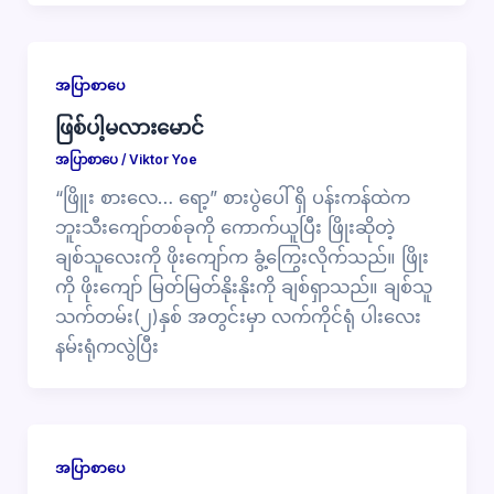
အပြာစာပေ
ဖြစ်ပါ့မလားမောင်
အပြာစာပေ
/
Viktor Yoe
“ဖြိူး စားလေ… ရော့” စားပွဲပေါ် ရှိ ပန်းကန်ထဲက
ဘူးသီးကျော်တစ်ခုကို ကောက်ယူပြီး ဖြိုးဆိုတဲ့
ချစ်သူလေးကို ဖိုးကျော်က ခွံ့ကြွေးလိုက်သည်။ ဖြိုး
ကို ဖိုးကျော် မြတ်မြတ်နိုးနိုးကို ချစ်ရှာသည်။ ချစ်သူ
သက်တမ်း(၂)နှစ် အတွင်းမှာ လက်ကိုင်ရုံ ပါးလေး
နမ်းရုံကလွဲပြီး
အပြာစာပေ