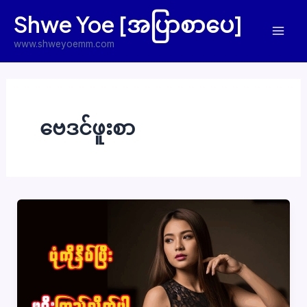
Skip
Shwe Yoe [အပြာစာပေ]
to
Mai
content
www.shweyoemm.com
Men
ဗေဒင်ဖူးစာ