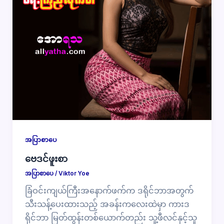
အပြာစာပေ
ဗေဒင်ဖူးစာ
အပြာစာပေ
/
Viktor Yoe
ခြံဝင်းကျယ်ကြီးအနောက်ဖက်က ဒရိုင်ဘာအတွက်
သီးသန့်ပေးထားသည့် အခန်းကလေးထဲမှာ ကားဒ
ရိုင်ဘာ မြတ်ထွန်းတစ်ယောက်တည်း သူ့ဖီလင်နှင့်သူ