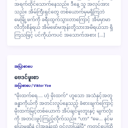
အရက်ထိုင်သောက်နေသည်။ ဒီနေ့ သူ အလုပ်အား
သည်။ အိမ်ကြီးရှင်တွေ တစ်ယောက်မှမရှိကြဘဲ
မေမြို့ဖက်ကို ခရီးထွက်သွားတာကြောင့် အိမ်မှာမာ
လီဘိုးစိန်ရယ် အိမ်ဖော်မအုန်းတို့သားအမိရယ်သာ ရှိ
ကြသဖြင့် ပင်ကိုယ်ကပင် အသောက်အစား […]
အပြာစာပေ
ဗေဒင်ဖူးစာ
အပြာစာပေ
/
Viktor Yoe
“မိုးထက်ရေ…. ဟဲ့ မိုးထက်” ဟူသော အသံနှင့်အတူ
ခန္ဓာကိုယ်ကို အတင်းလှုပ်နေသည့် ခံစားချက်ကြောင့်
မိုးထက်မြင့်တစ်ယောက် အိပ်ချင်မူးတူးနှင့် မျက်လုံး
ကို အတင်းဖွင့်ကြည့်လိုက်သည်။ “ဟာ” “မေ… နင်မ
ပြောမဆိုနဲ့ ငါ့အခန်းထဲ ဝင်လာပြန်ပြီ” ကုတင်ပေါ်ထိ