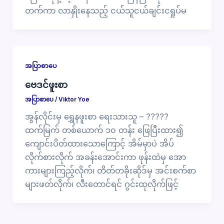
တက်ကာ လာနှိုးနေသည့် ငယ်သူငယ်ချင်းငရှုပ်မ
အပြာစာပေ
ဗေဒင်ဖူးစာ
အပြာစာပေ
/
Viktor Yoe
အွန်လိုင်းမှ ရွှေနဖူးစာ ရေးသားသူ – ?????
ထက်မြက် တစ်ယောက် ၁၀ တန်း ဖြေပြီးထား၍
ကျောင်းပိတ်ထားသောကြောင့် အိမ်မှာပဲ အိပ်
လိုက်စားလိုက် အခန်းအောင်းကာ ဖုန်းထဲမှ အော
ကားများကြည့်လိုက်၊ တိတ်တခိုးဆိုဒ်မှ အင်းစက်စာ
များဖတ်လိုက်၊ လီးတောင်ရင် ဂွင်းထုလိုက်ဖြင့်