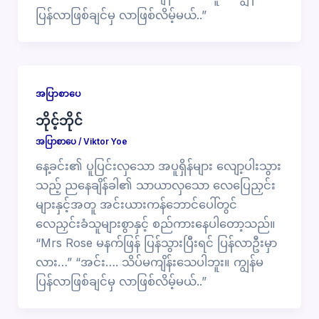
ပြန်လာဖြစ်ချင်မှ လာဖြစ်လိမ့်မယ်..”
အပြာစာပေ
ဘိုင့်ဘိုင်
အပြာစာပေ
/
Viktor Yoe
နေ့ခင်း၏ ပူပြင်းလှသော အပူရှိန်များ လျော့ပါးသွား
သည့် ညနေချိန်ခါ၏ သာယာလှသော လေပြေညှင်း
များနှင့်အတူ အင်းယားကန်ဘောင်ပေါ်တွင်
လေညှင်းခံသူများစွာနှင့် စည်ကားနေပါတော့သည်။
“Mrs Rose မနက်ဖြန် ပြန်သွားပြီးရင် ပြန်လာဦးမှာ
လား…” “အင်း…. သိပ်မကျိန်းသေပါဘူး။ ကျွန်မ
ပြန်လာဖြစ်ချင်မှ လာဖြစ်လိမ့်မယ်..”