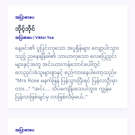
အပြာစာပေ
ဘိုင့်ဘိုင်
အပြာစာပေ
/
Viktor Yoe
နေ့ခင်း၏ ပူပြင်းလှသော အပူရှိန်များ လျော့ပါးသွား
သည့် ညနေချိန်ခါ၏ သာယာလှသော လေပြေညှင်း
များနှင့်အတူ အင်းယားကန်ဘောင်ပေါ်တွင်
လေညှင်းခံသူများစွာနှင့် စည်ကားနေပါတော့သည်။
“Mrs Rose မနက်ဖြန် ပြန်သွားပြီးရင် ပြန်လာဦးမှာ
လား…” “အင်း…. သိပ်မကျိန်းသေပါဘူး။ ကျွန်မ
ပြန်လာဖြစ်ချင်မှ လာဖြစ်လိမ့်မယ်..”
အပြာစာပေ