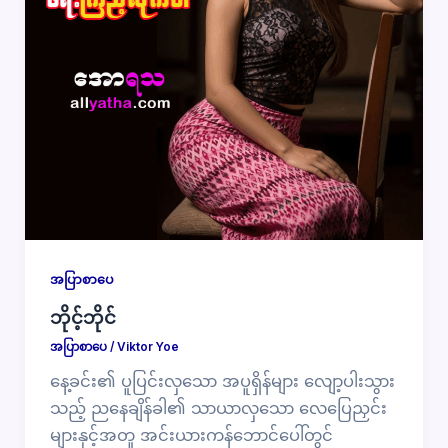
အပြာစာပေ
ဘိုင့်ဘိုင်
အပြာစာပေ
/
Viktor Yoe
နေ့ခင်း၏ ပူပြင်းလှသော အပူရှိန်များ လျော့ပါးသွား
သည့် ညနေချိန်ခါ၏ သာယာလှသော လေပြေညှင်း
များနှင့်အတူ အင်းယားကန်ဘောင်ပေါ်တွင်