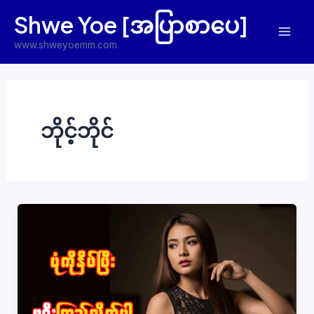
Skip
Shwe Yoe [အပြာစာပေ]
to
Mai
content
www.shweyoemm.com
Men
ဘိုင့်ဘိုင်