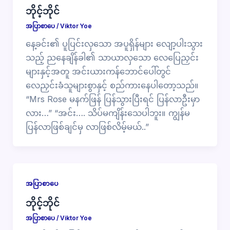
ဘိုင့်ဘိုင်
အပြာစာပေ
/
Viktor Yoe
နေ့ခင်း၏ ပူပြင်းလှသော အပူရှိန်များ လျော့ပါးသွား
သည့် ညနေချိန်ခါ၏ သာယာလှသော လေပြေညှင်း
များနှင့်အတူ အင်းယားကန်ဘောင်ပေါ်တွင်
လေညှင်းခံသူများစွာနှင့် စည်ကားနေပါတော့သည်။
“Mrs Rose မနက်ဖြန် ပြန်သွားပြီးရင် ပြန်လာဦးမှာ
လား…” “အင်း…. သိပ်မကျိန်းသေပါဘူး။ ကျွန်မ
ပြန်လာဖြစ်ချင်မှ လာဖြစ်လိမ့်မယ်..”
အပြာစာပေ
ဘိုင့်ဘိုင်
အပြာစာပေ
/
Viktor Yoe