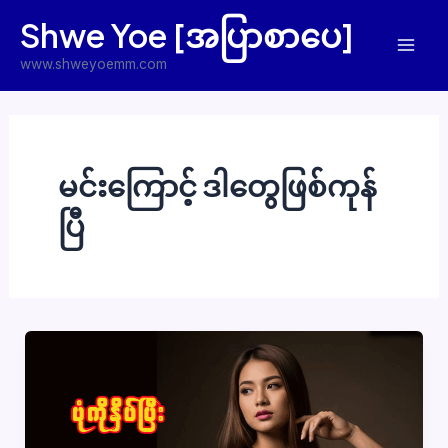
Skip
Shwe Yoe [အပြာစာပေ]
to
Mai
content
www.shweyoemm.com
Men
မင်းကြောင့် ဒါတွေဖြစ်ကုန်
ပြီ