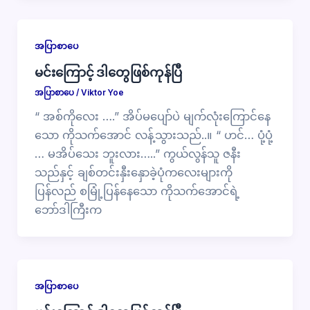
အပြာစာပေ
မင်းကြောင့် ဒါတွေဖြစ်ကုန်ပြီ
အပြာစာပေ
/
Viktor Yoe
“ အစ်ကိုလေး ….” အိပ်မပျော်ပဲ မျက်လုံးကြောင်နေ
သော ကိုသက်အောင် လန့်သွားသည်..။ “ ဟင်… ပုံ့ပုံ့
… မအိပ်သေး ဘူးလား…..” ကွယ်လွန်သူ ဇနီး
သည်နှင့် ချစ်တင်းနှီးနှောခဲ့ပုံကလေးများကို
ပြန်လည် စမြုံ့ပြန်နေသော ကိုသက်အောင်ရဲ့
ဘော်ဒါကြီးက
အပြာစာပေ