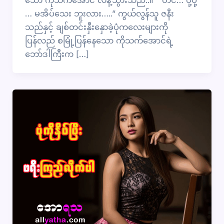
… မအိပ်သေး ဘူးလား…..” ကွယ်လွန်သူ ဇနီး
သည်နှင့် ချစ်တင်းနှီးနှောခဲ့ပုံကလေးများကို
ပြန်လည် စမြုံ့ပြန်နေသော ကိုသက်အောင်ရဲ့
ဘော်ဒါကြီးက […]