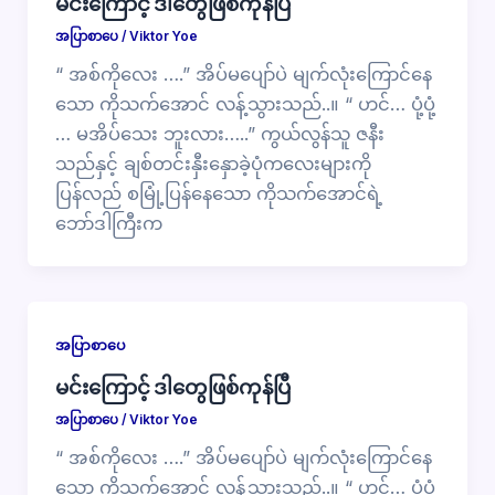
မင်းကြောင့် ဒါတွေဖြစ်ကုန်ပြီ
အပြာစာပေ
/
Viktor Yoe
“ အစ်ကိုလေး ….” အိပ်မပျော်ပဲ မျက်လုံးကြောင်နေ
သော ကိုသက်အောင် လန့်သွားသည်..။ “ ဟင်… ပုံ့ပုံ့
… မအိပ်သေး ဘူးလား…..” ကွယ်လွန်သူ ဇနီး
သည်နှင့် ချစ်တင်းနှီးနှောခဲ့ပုံကလေးများကို
ပြန်လည် စမြုံ့ပြန်နေသော ကိုသက်အောင်ရဲ့
ဘော်ဒါကြီးက
အပြာစာပေ
မင်းကြောင့် ဒါတွေဖြစ်ကုန်ပြီ
အပြာစာပေ
/
Viktor Yoe
“ အစ်ကိုလေး ….” အိပ်မပျော်ပဲ မျက်လုံးကြောင်နေ
သော ကိုသက်အောင် လန့်သွားသည်..။ “ ဟင်… ပုံ့ပုံ့