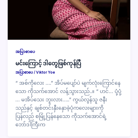
အပြာစာပေ
မင်းကြောင့် ဒါတွေဖြစ်ကုန်ပြီ
အပြာစာပေ
/
Viktor Yoe
“ အစ်ကိုလေး ….” အိပ်မပျော်ပဲ မျက်လုံးကြောင်နေ
သော ကိုသက်အောင် လန့်သွားသည်..။ “ ဟင်… ပုံ့ပုံ့
… မအိပ်သေး ဘူးလား…..” ကွယ်လွန်သူ ဇနီး
သည်နှင့် ချစ်တင်းနှီးနှောခဲ့ပုံကလေးများကို
ပြန်လည် စမြုံ့ပြန်နေသော ကိုသက်အောင်ရဲ့
ဘော်ဒါကြီးက