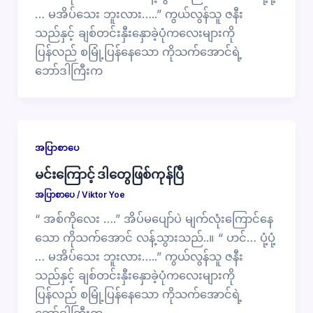
… မအိပ်သေး ဘူးလား…..” ကွယ်လွန်သူ ဇနီး
သည်နှင့် ချစ်တင်းနှီးနှောခဲ့ပုံကလေးများကို
ပြန်လည် စမြုံ့ပြန်နေသော ကိုသက်အောင်ရဲ့
ဘော်ဒါကြီးက
အပြာစာပေ
မင်းကြောင့် ဒါတွေဖြစ်ကုန်ပြီ
အပြာစာပေ
/
Viktor Yoe
“ အစ်ကိုလေး ….” အိပ်မပျော်ပဲ မျက်လုံးကြောင်နေ
သော ကိုသက်အောင် လန့်သွားသည်..။ “ ဟင်… ပုံ့ပုံ့
… မအိပ်သေး ဘူးလား…..” ကွယ်လွန်သူ ဇနီး
သည်နှင့် ချစ်တင်းနှီးနှောခဲ့ပုံကလေးများကို
ပြန်လည် စမြုံ့ပြန်နေသော ကိုသက်အောင်ရဲ့
ဘော်ဒါကြီးက