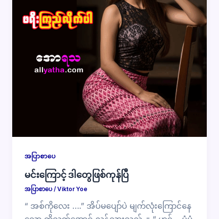
အပြာစာပေ
မင်းကြောင့် ဒါတွေဖြစ်ကုန်ပြီ
အပြာစာပေ
/
Viktor Yoe
“ အစ်ကိုလေး ….” အိပ်မပျော်ပဲ မျက်လုံးကြောင်နေ
သော ကိုသက်အောင် လန့်သွားသည်..။ “ ဟင်… ပုံ့ပုံ့