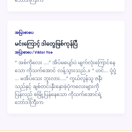
အပြာစာပေ
မင်းကြောင့် ဒါတွေဖြစ်ကုန်ပြီ
အပြာစာပေ
/
Viktor Yoe
“ အစ်ကိုလေး ….” အိပ်မပျော်ပဲ မျက်လုံးကြောင်နေ
သော ကိုသက်အောင် လန့်သွားသည်..။ “ ဟင်… ပုံ့ပုံ့
… မအိပ်သေး ဘူးလား…..” ကွယ်လွန်သူ ဇနီး
သည်နှင့် ချစ်တင်းနှီးနှောခဲ့ပုံကလေးများကို
ပြန်လည် စမြုံ့ပြန်နေသော ကိုသက်အောင်ရဲ့
ဘော်ဒါကြီးက