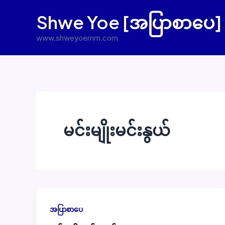
Skip
Shwe Yoe [အပြာစာပေ]
to
content
www.shweyoemm.com
မင်းမျိုးမင်းနွယ်
အပြာစာပေ