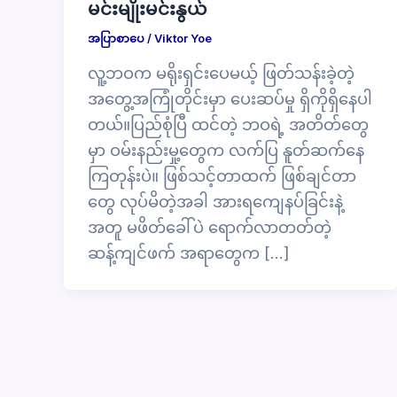
မင်းမျိုးမင်းနွယ်
အပြာစာပေ
/
Viktor Yoe
လူ့ဘဝက မရိုးရှင်းပေမယ့် ဖြတ်သန်းခဲ့တဲ့
အတွေ့အကြုံတိုင်းမှာ ပေးဆပ်မှု ရှိကိုရှိနေပါ
တယ်။ပြည်စုံပြီ ထင်တဲ့ ဘဝရဲ့ အတိတ်တွေ
မှာ ဝမ်းနည်းမှု့တွေက လက်ပြ နူတ်ဆက်နေ
ကြတုန်းပဲ။ ဖြစ်သင့်တာထက် ဖြစ်ချင်တာ
တွေ လုပ်မိတဲ့အခါ အားရကျေနပ်ခြင်းနဲ့
အတူ မဖိတ်ခေါ်ပဲ ရောက်လာတတ်တဲ့
ဆန့်ကျင်ဖက် အရာတွေက […]