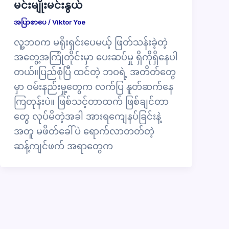
မင်းမျိုးမင်းနွယ်
အပြာစာပေ
/
Viktor Yoe
လူ့ဘဝက မရိုးရှင်းပေမယ့် ဖြတ်သန်းခဲ့တဲ့
အတွေ့အကြုံတိုင်းမှာ ပေးဆပ်မှု ရှိကိုရှိနေပါ
တယ်။ပြည်စုံပြီ ထင်တဲ့ ဘဝရဲ့ အတိတ်တွေ
မှာ ဝမ်းနည်းမှု့တွေက လက်ပြ နူတ်ဆက်နေ
ကြတုန်းပဲ။ ဖြစ်သင့်တာထက် ဖြစ်ချင်တာ
တွေ လုပ်မိတဲ့အခါ အားရကျေနပ်ခြင်းနဲ့
အတူ မဖိတ်ခေါ်ပဲ ရောက်လာတတ်တဲ့
ဆန့်ကျင်ဖက် အရာတွေက