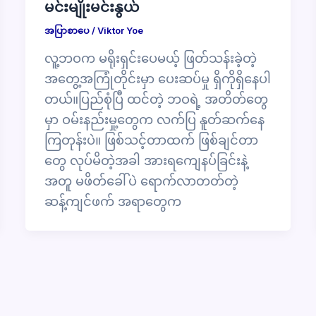
မင်းမျိုးမင်းနွယ်
အပြာစာပေ
/
Viktor Yoe
လူ့ဘဝက မရိုးရှင်းပေမယ့် ဖြတ်သန်းခဲ့တဲ့
အတွေ့အကြုံတိုင်းမှာ ပေးဆပ်မှု ရှိကိုရှိနေပါ
တယ်။ပြည်စုံပြီ ထင်တဲ့ ဘဝရဲ့ အတိတ်တွေ
မှာ ဝမ်းနည်းမှု့တွေက လက်ပြ နူတ်ဆက်နေ
ကြတုန်းပဲ။ ဖြစ်သင့်တာထက် ဖြစ်ချင်တာ
တွေ လုပ်မိတဲ့အခါ အားရကျေနပ်ခြင်းနဲ့
အတူ မဖိတ်ခေါ်ပဲ ရောက်လာတတ်တဲ့
ဆန့်ကျင်ဖက် အရာတွေက