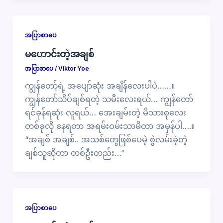
အပြာစာပေ
မဟောင်းတဲ့အချစ်
အပြာစာပေ
/
Viktor Yoe
ကျွန်တော့်ရဲ့ အပျော်ဆုံး အချိန်လေးပါပဲ……။
ကျွန်တော်သိပ်ချစ်ရတဲ့ သမီးလေးရယ်… ကျွန်တော်
ရင်ခုန်ရဆုံး လူရယ်… အေးချမ်းတဲ့ မိသားစုလေး
တစ်ခုလို နေရတာ အရမ်းဝမ်းသာမိတာ အမှန်ပါ….။
“အချစ် အချစ်.. အသစ်တွေဖြစ်ပေမဲ့ စွဲလမ်းခဲ့တဲ့
ချစ်သူဆိုတာ တစ်ဦးတည်း…”
အပြာစာပေ