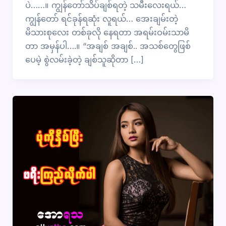
ပဲ……။ ကျွန်တော်သိပ်ချစ်ရတဲ့ သမီးလေးရယ်…
ကျွန်တော် ရင်ခုန်ရဆုံး လူရယ်… အေးချမ်းတဲ့
မိသားစုလေး တစ်ခုလို နေရတာ အရမ်းဝမ်းသာမိ
တာ အမှန်ပါ….။ “အချစ် အချစ်.. အသစ်တွေဖြစ်
ပေမဲ့ စွဲလမ်းခဲ့တဲ့ ချစ်သူဆိုတာ […]