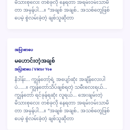
မိသားစုလေး တစ်ခုလို နေရတာ အရမ်းဝမ်းသာမိ
တာ အမှန်ပါ….။ “အချစ် အချစ်.. အသစ်တွေဖြစ်
ပေမဲ့ စွဲလမ်းခဲ့တဲ့ ချစ်သူဆိုတာ
အပြာစာပေ
မဟောင်းတဲ့အချစ်
အပြာစာပေ
/
Viktor Yoe
နိဒါန်း… ကျွန်တော့်ရဲ့ အပျော်ဆုံး အချိန်လေးပါ
ပဲ……။ ကျွန်တော်သိပ်ချစ်ရတဲ့ သမီးလေးရယ်…
ကျွန်တော် ရင်ခုန်ရဆုံး လူရယ်… အေးချမ်းတဲ့
မိသားစုလေး တစ်ခုလို နေရတာ အရမ်းဝမ်းသာမိ
တာ အမှန်ပါ….။ “အချစ် အချစ်.. အသစ်တွေဖြစ်
ပေမဲ့ စွဲလမ်းခဲ့တဲ့ ချစ်သူဆိုတာ