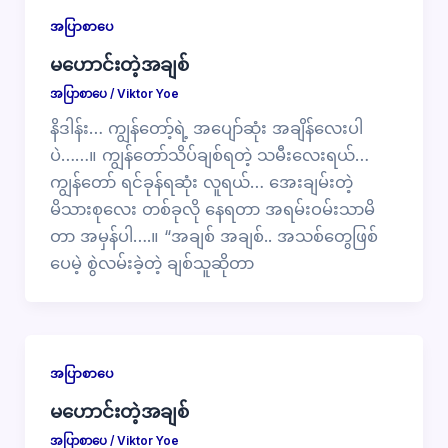
အပြာစာပေ
မဟောင်းတဲ့အချစ်
အပြာစာပေ
/
Viktor Yoe
နိဒါန်း… ကျွန်တော့်ရဲ့ အပျော်ဆုံး အချိန်လေးပါ
ပဲ……။ ကျွန်တော်သိပ်ချစ်ရတဲ့ သမီးလေးရယ်…
ကျွန်တော် ရင်ခုန်ရဆုံး လူရယ်… အေးချမ်းတဲ့
မိသားစုလေး တစ်ခုလို နေရတာ အရမ်းဝမ်းသာမိ
တာ အမှန်ပါ….။ “အချစ် အချစ်.. အသစ်တွေဖြစ်
ပေမဲ့ စွဲလမ်းခဲ့တဲ့ ချစ်သူဆိုတာ
အပြာစာပေ
မဟောင်းတဲ့အချစ်
အပြာစာပေ
/
Viktor Yoe