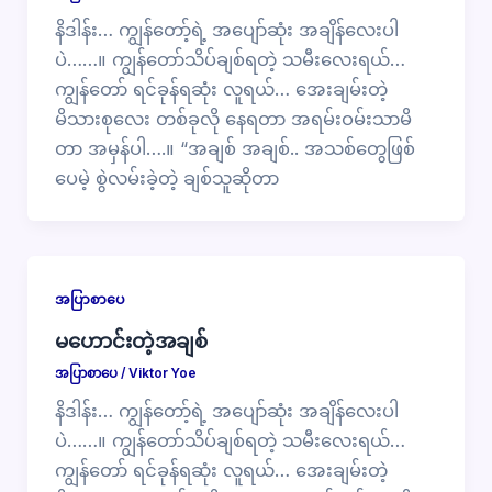
နိဒါန်း… ကျွန်တော့်ရဲ့ အပျော်ဆုံး အချိန်လေးပါ
ပဲ……။ ကျွန်တော်သိပ်ချစ်ရတဲ့ သမီးလေးရယ်…
ကျွန်တော် ရင်ခုန်ရဆုံး လူရယ်… အေးချမ်းတဲ့
မိသားစုလေး တစ်ခုလို နေရတာ အရမ်းဝမ်းသာမိ
တာ အမှန်ပါ….။ “အချစ် အချစ်.. အသစ်တွေဖြစ်
ပေမဲ့ စွဲလမ်းခဲ့တဲ့ ချစ်သူဆိုတာ
အပြာစာပေ
မဟောင်းတဲ့အချစ်
အပြာစာပေ
/
Viktor Yoe
နိဒါန်း… ကျွန်တော့်ရဲ့ အပျော်ဆုံး အချိန်လေးပါ
ပဲ……။ ကျွန်တော်သိပ်ချစ်ရတဲ့ သမီးလေးရယ်…
ကျွန်တော် ရင်ခုန်ရဆုံး လူရယ်… အေးချမ်းတဲ့