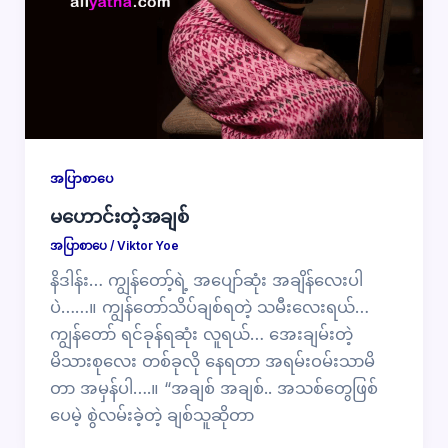
အပြာစာပေ
မဟောင်းတဲ့အချစ်
အပြာစာပေ
/
Viktor Yoe
နိဒါန်း… ကျွန်တော့်ရဲ့ အပျော်ဆုံး အချိန်လေးပါ
ပဲ……။ ကျွန်တော်သိပ်ချစ်ရတဲ့ သမီးလေးရယ်…
ကျွန်တော် ရင်ခုန်ရဆုံး လူရယ်… အေးချမ်းတဲ့
မိသားစုလေး တစ်ခုလို နေရတာ အရမ်းဝမ်းသာမိ
တာ အမှန်ပါ….။ “အချစ် အချစ်.. အသစ်တွေဖြစ်
ပေမဲ့ စွဲလမ်းခဲ့တဲ့ ချစ်သူဆိုတာ