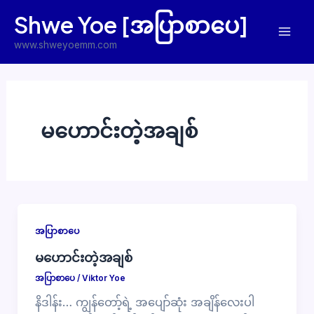
Skip
Shwe Yoe [အပြာစာပေ]
to
Mai
content
www.shweyoemm.com
Men
မဟောင်းတဲ့အချစ်
အပြာစာပေ
မဟောင်းတဲ့အချစ်
အပြာစာပေ
/
Viktor Yoe
နိဒါန်း… ကျွန်တော့်ရဲ့ အပျော်ဆုံး အချိန်လေးပါ