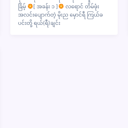
ခြိမ့်
[ အခန်း ၁ ]
လရောင် တိမ်ဖုံး
အလင်းပျောက်တဲ့ မိုးည မှောင်ရီ ကြယ်ခ
ပင်းတို့ ရယ်(ရီ)ချင်း