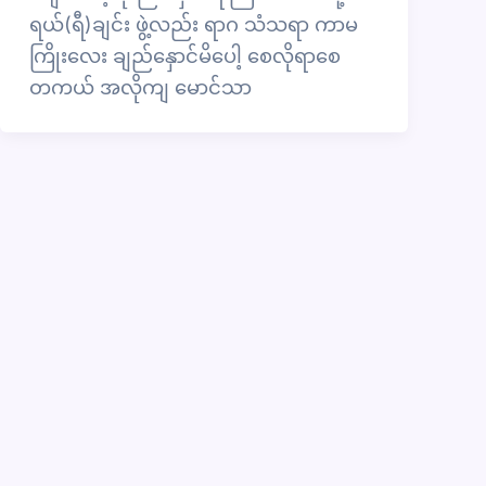
ရယ်(ရီ)ချင်း ဖွဲ့လည်း ရာဂ သံသရာ ကာမ
ကြိုးလေး ချည်နှောင်မိပေါ့ စေလိုရာစေ
တကယ် အလိုကျ မောင်သာ