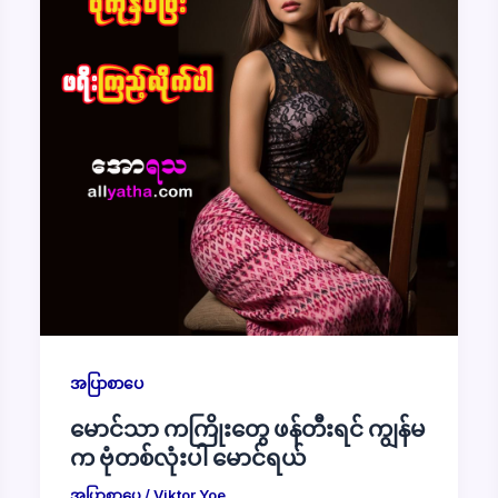
အပြာစာပေ
မောင်သာ ကကြိုးတွေ ဖန်တီးရင် ကျွန်မ
က ဗုံတစ်လုံးပါ မောင်ရယ်
အပြာစာပေ
/
Viktor Yoe