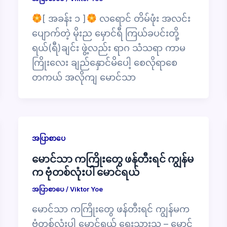
[ အခန်း ၁ ]
လရောင် တိမ်ဖုံး အလင်း
ပျောက်တဲ့ မိုးည မှောင်ရီ ကြယ်ခပင်းတို့
ရယ်(ရီ)ချင်း ဖွဲ့လည်း ရာဂ သံသရာ ကာမ
ကြိုးလေး ချည်နှောင်မိပေါ့ စေလိုရာစေ
တကယ် အလိုကျ မောင်သာ
အပြာစာပေ
မောင်သာ ကကြိုးတွေ ဖန်တီးရင် ကျွန်မ
က ဗုံတစ်လုံးပါ မောင်ရယ်
အပြာစာပေ
/
Viktor Yoe
မောင်သာ ကကြိုးတွေ ဖန်တီးရင် ကျွန်မက
ဗုံတစ်လုံးပါ မောင်ရယ် ရေးသားသူ – မောင်