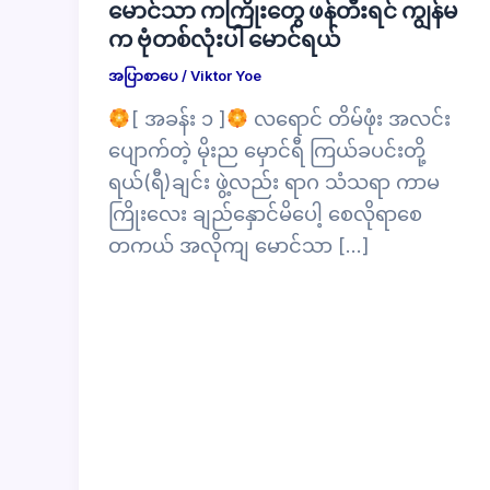
မောင်သာ ကကြိုးတွေ ဖန်တီးရင် ကျွန်မ
က ဗုံတစ်လုံးပါ မောင်ရယ်
အပြာစာပေ
/
Viktor Yoe
[ အခန်း ၁ ]
လရောင် တိမ်ဖုံး အလင်း
ပျောက်တဲ့ မိုးည မှောင်ရီ ကြယ်ခပင်းတို့
ရယ်(ရီ)ချင်း ဖွဲ့လည်း ရာဂ သံသရာ ကာမ
ကြိုးလေး ချည်နှောင်မိပေါ့ စေလိုရာစေ
တကယ် အလိုကျ မောင်သာ […]