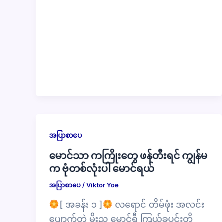
အပြာစာပေ
မောင်သာ ကကြိုးတွေ ဖန်တီးရင် ကျွန်မ
က ဗုံတစ်လုံးပါ မောင်ရယ်
အပြာစာပေ
/
Viktor Yoe
[ အခန်း ၁ ]
လရောင် တိမ်ဖုံး အလင်း
ပျောက်တဲ့ မိုးည မှောင်ရီ ကြယ်ခပင်းတို့