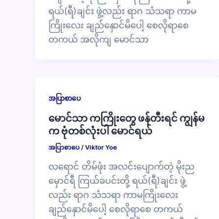
ရယ်(ရီ)ချင်း ဖွဲ့လည်း ရာဂ သံသရာ ကာမ
ကြိုးလေး ချည်နှောင်မိပေါ့ စေလိုရာစေ
တကယ် အလိုကျ မောင်သာ
အပြာစာပေ
မောင်သာ ကကြိုးတွေ ဖန်တီးရင် ကျွန်မ
က ဗုံတစ်လုံးပါ မောင်ရယ်
အပြာစာပေ
/
Viktor Yoe
လရောင် တိမ်ဖုံး အလင်းပျောက်တဲ့ မိုးည
မှောင်ရီ ကြယ်ခပင်းတို့ ရယ်(ရီ)ချင်း ဖွဲ့
လည်း ရာဂ သံသရာ ကာမကြိုးလေး
ချည်နှောင်မိပေါ့ စေလိုရာစေ တကယ်