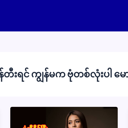
တီးရင် ကျွန်မက ဗုံတစ်လုံးပါ မေ