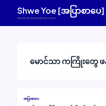
Skip
Shwe Yoe [အပြာစာပေ]
to
content
www.shweyoemm.com
မောင်သာ ကကြိုးတွေ ဖန်
အပြာစာပေ