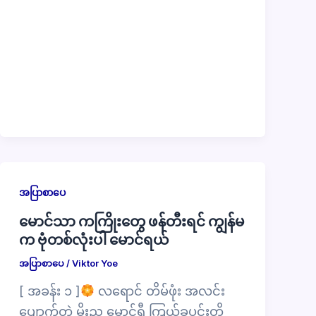
အပြာစာပေ
မောင်သာ ကကြိုးတွေ ဖန်တီးရင် ကျွန်မ
က ဗုံတစ်လုံးပါ မောင်ရယ်
အပြာစာပေ
/
Viktor Yoe
[ အခန်း ၁ ]
လရောင် တိမ်ဖုံး အလင်း
ပျောက်တဲ့ မိုးည မှောင်ရီ ကြယ်ခပင်းတို့