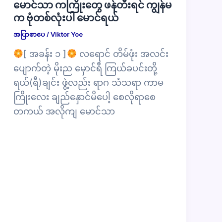
မောင်သာ ကကြိုးတွေ ဖန်တီးရင် ကျွန်မ
က ဗုံတစ်လုံးပါ မောင်ရယ်
အပြာစာပေ
/
Viktor Yoe
[ အခန်း ၁ ]
လရောင် တိမ်ဖုံး အလင်း
ပျောက်တဲ့ မိုးည မှောင်ရီ ကြယ်ခပင်းတို့
ရယ်(ရီ)ချင်း ဖွဲ့လည်း ရာဂ သံသရာ ကာမ
ကြိုးလေး ချည်နှောင်မိပေါ့ စေလိုရာစေ
တကယ် အလိုကျ မောင်သာ