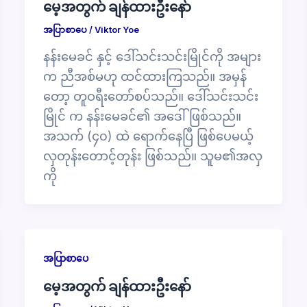
မေ့အတွက် ချန်ထားဦးနော်
အပြာစာပေ
/
Viktor Yoe
နန်းမေခင် နှင့် ဒေါ်သင်းသင်းမြိုင်ကို အများ
က ညီအစ်မဟု ထင်ထားကြသည်။ အမှန်
တော့ တူဝရီးတော်စပ်သည်။ ဒေါ်သင်းသင်း
မြိုင် က နန်းမေခင်၏ အဒေါ်ဖြစ်သည်။
အသက် (၄၀) ထဲ ရောက်နေပြီ ဖြစ်ပေမယ့်
လှတုန်းတောင့်တုန်း ဖြစ်သည်။ သူမ၏အလှ
ကို
အပြာစာပေ
မေ့အတွက် ချန်ထားဦးနော်