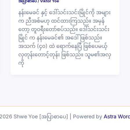
အပြာစာပေ
/
Viktor Yoe
နန်းမေခင် နှင့် ဒေါ်သင်းသင်းမြိုင်ကို အများ
က ညီအစ်မဟု ထင်ထားကြသည်။ အမှန်
တော့ တူဝရီးတော်စပ်သည်။ ဒေါ်သင်းသင်း
မြိုင် က နန်းမေခင်၏ အဒေါ်ဖြစ်သည်။
အသက် (၄၀) ထဲ ရောက်နေပြီ ဖြစ်ပေမယ့်
လှတုန်းတောင့်တုန်း ဖြစ်သည်။ သူမ၏အလှ
ကို
 2026 Shwe Yoe [အပြာစာပေ] | Powered by
Astra Wor