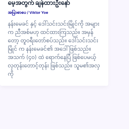
မေ့အတွက် ချန်ထားဦးနော်
အပြာစာပေ
/
Viktor Yoe
နန်းမေခင် နှင့် ဒေါ်သင်းသင်းမြိုင်ကို အများ
က ညီအစ်မဟု ထင်ထားကြသည်။ အမှန်
တော့ တူဝရီးတော်စပ်သည်။ ဒေါ်သင်းသင်း
မြိုင် က နန်းမေခင်၏ အဒေါ်ဖြစ်သည်။
အသက် (၄၀) ထဲ ရောက်နေပြီ ဖြစ်ပေမယ့်
လှတုန်းတောင့်တုန်း ဖြစ်သည်။ သူမ၏အလှ
ကို