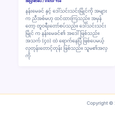
အပြာစာပေ
/
Viktor Yoe
နန်းမေခင် နှင့် ဒေါ်သင်းသင်းမြိုင်ကို အများ
က ညီအစ်မဟု ထင်ထားကြသည်။ အမှန်
တော့ တူဝရီးတော်စပ်သည်။ ဒေါ်သင်းသင်း
မြိုင် က နန်းမေခင်၏ အဒေါ်ဖြစ်သည်။
အသက် (၄၀) ထဲ ရောက်နေပြီ ဖြစ်ပေမယ့်
လှတုန်းတောင့်တုန်း ဖြစ်သည်။ သူမ၏အလှ
ကို
Copyright ©