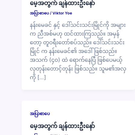
မေ့အတွက် ချန်ထားဦးနော်
အပြာစာပေ
/
Viktor Yoe
နန်းမေခင် နှင့် ဒေါ်သင်းသင်းမြိုင်ကို အများ
က ညီအစ်မဟု ထင်ထားကြသည်။ အမှန်
တော့ တူဝရီးတော်စပ်သည်။ ဒေါ်သင်းသင်း
မြိုင် က နန်းမေခင်၏ အဒေါ်ဖြစ်သည်။
အသက် (၄၀) ထဲ ရောက်နေပြီ ဖြစ်ပေမယ့်
လှတုန်းတောင့်တုန်း ဖြစ်သည်။ သူမ၏အလှ
ကို […]
အပြာစာပေ
မေ့အတွက် ချန်ထားဦးနော်