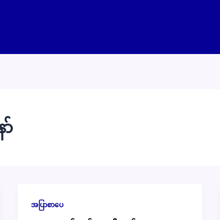
ာ်
အပြာစာပေ