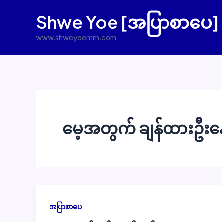
Skip
Shwe Yoe [အပြာစာပေ]
to
content
www.shweyoemm.com
မေ့အတွက် ချန်ထားဦးနေ
အပြာစာပေ