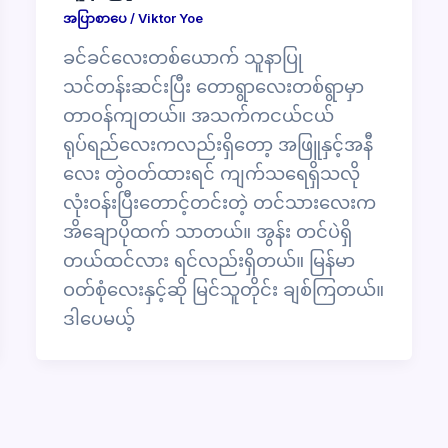
အပြာစာပေ
/
Viktor Yoe
ခင်ခင်လေးတစ်ယောက် သူနာပြု
သင်တန်းဆင်းပြီး တောရွာလေးတစ်ရွာမှာ
တာဝန်ကျတယ်။ အသက်ကငယ်ငယ်
ရုပ်ရည်လေးကလည်းရှိတော့ အဖြူနှင့်အနီ
လေး တွဲဝတ်ထားရင် ကျက်သရေရှိသလို
လုံးဝန်းပြီးတောင့်တင်းတဲ့ တင်သားလေးက
အိချောပိုထက် သာတယ်။ အွန်း တင်ပဲရှိ
တယ်ထင်လား ရင်လည်းရှိတယ်။ မြန်မာ
ဝတ်စုံလေးနှင့်ဆို မြင်သူတိုင်း ချစ်ကြတယ်။
ဒါပေမယ့်