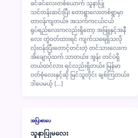
ခင်ခင်လေးတစ်ယောက် သူနာပြု
သင်တန်းဆင်းပြီး တောရွာလေးတစ်ရွာမှာ
တာဝန်ကျတယ်။ အသက်ကငယ်ငယ်
ရုပ်ရည်လေးကလည်းရှိတော့ အဖြူနှင့်အနီ
လေး တွဲဝတ်ထားရင် ကျက်သရေရှိသလို
လုံးဝန်းပြီးတောင့်တင်းတဲ့ တင်သားလေးက
အိချောပိုထက် သာတယ်။ အွန်း တင်ပဲရှိ
တယ်ထင်လား ရင်လည်းရှိတယ်။ မြန်မာ
ဝတ်စုံလေးနှင့်ဆို မြင်သူတိုင်း ချစ်ကြတယ်။
ဒါပေမယ့် […]
အပြာစာပေ
သူနာပြုမလေး