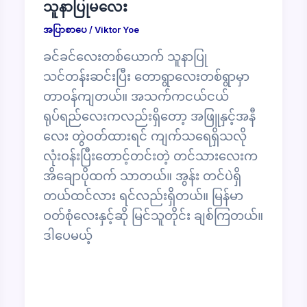
သူနာပြုမလေး
အပြာစာပေ
/
Viktor Yoe
ခင်ခင်လေးတစ်ယောက် သူနာပြု
သင်တန်းဆင်းပြီး တောရွာလေးတစ်ရွာမှာ
တာဝန်ကျတယ်။ အသက်ကငယ်ငယ်
ရုပ်ရည်လေးကလည်းရှိတော့ အဖြူနှင့်အနီ
လေး တွဲဝတ်ထားရင် ကျက်သရေရှိသလို
လုံးဝန်းပြီးတောင့်တင်းတဲ့ တင်သားလေးက
အိချောပိုထက် သာတယ်။ အွန်း တင်ပဲရှိ
တယ်ထင်လား ရင်လည်းရှိတယ်။ မြန်မာ
ဝတ်စုံလေးနှင့်ဆို မြင်သူတိုင်း ချစ်ကြတယ်။
ဒါပေမယ့်