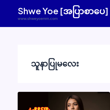
Skip
Shwe Yoe [အပြာစာပေ]
to
content
www.shweyoemm.com
သူနာပြုမလေး