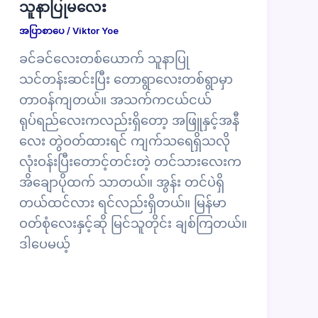
သူနာပြုမလေး
အပြာစာပေ
/
Viktor Yoe
ခင်ခင်လေးတစ်ယောက် သူနာပြု
သင်တန်းဆင်းပြီး တောရွာလေးတစ်ရွာမှာ
တာဝန်ကျတယ်။ အသက်ကငယ်ငယ်
ရုပ်ရည်လေးကလည်းရှိတော့ အဖြူနှင့်အနီ
လေး တွဲဝတ်ထားရင် ကျက်သရေရှိသလို
လုံးဝန်းပြီးတောင့်တင်းတဲ့ တင်သားလေးက
အိချောပိုထက် သာတယ်။ အွန်း တင်ပဲရှိ
တယ်ထင်လား ရင်လည်းရှိတယ်။ မြန်မာ
ဝတ်စုံလေးနှင့်ဆို မြင်သူတိုင်း ချစ်ကြတယ်။
ဒါပေမယ့်