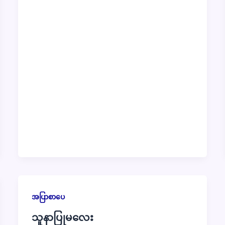
အပြာစာပေ
သူနာပြုမလေး