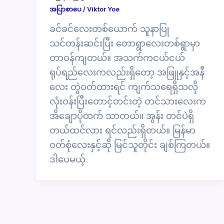
အပြာစာပေ
/
Viktor Yoe
ခင်ခင်လေးတစ်ယောက် သူနာပြု
သင်တန်းဆင်းပြီး တောရွာလေးတစ်ရွာမှာ
တာဝန်ကျတယ်။ အသက်ကငယ်ငယ်
ရုပ်ရည်လေးကလည်းရှိတော့ အဖြူနှင့်အနီ
လေး တွဲဝတ်ထားရင် ကျက်သရေရှိသလို
လုံးဝန်းပြီးတောင့်တင်းတဲ့ တင်သားလေးက
အိချောပိုထက် သာတယ်။ အွန်း တင်ပဲရှိ
တယ်ထင်လား ရင်လည်းရှိတယ်။ မြန်မာ
ဝတ်စုံလေးနှင့်ဆို မြင်သူတိုင်း ချစ်ကြတယ်။
ဒါပေမယ့်