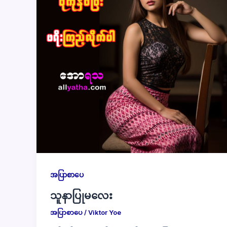
အပြာစာပေ
သူနာပြုမလေး
အပြာစာပေ
/
Viktor Yoe