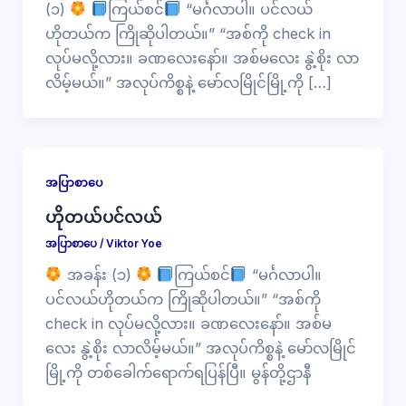
(၁)
ကြယ်စင်
“မင်္ဂလာပါ။ ပင်လယ်
ဟိုတယ်က ကြိုဆိုပါတယ်။” “အစ်ကို check in
လုပ်မလို့လား။ ခဏလေးနော်။ အစ်မလေး နွဲ့စိုး လာ
လိမ့်မယ်။” အလုပ်ကိစ္စနဲ့ မော်လမြိုင်မြို့ကို […]
အပြာစာပေ
ဟိုတယ်ပင်လယ်
အပြာစာပေ
/
Viktor Yoe
အခန်း (၁)
ကြယ်စင်
“မင်္ဂလာပါ။
ပင်လယ်ဟိုတယ်က ကြိုဆိုပါတယ်။” “အစ်ကို
check in လုပ်မလို့လား။ ခဏလေးနော်။ အစ်မ
လေး နွဲ့စိုး လာလိမ့်မယ်။” အလုပ်ကိစ္စနဲ့ မော်လမြိုင်
မြို့ကို တစ်ခေါက်ရောက်ရပြန်ပြီ။ မွန်တို့ဌာနီ