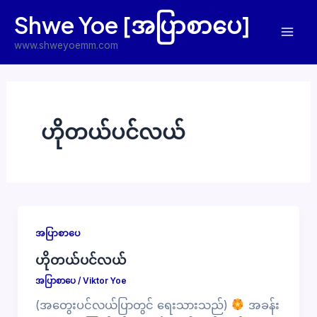
Skip
Shwe Yoe [အပြာစာပေ]
to
Mai
content
www.shweyoemm.com
Men
ဟိုတယ်ပင်လယ်
အပြာစာပေ
ဟိုတယ်ပင်လယ်
အပြာစာပေ
/
Viktor Yoe
(အတွေးပင်လယ်ပြာတွင် ရေးသားသည်)
အခန်း