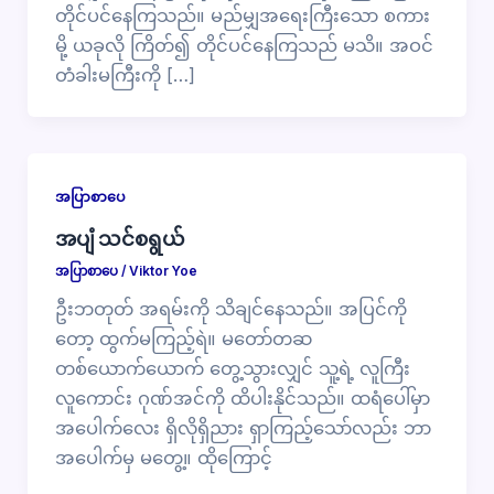
တိုင်ပင်နေကြသည်။ မည်မျှအရေးကြီးသော စကား
မို့ ယခုလို ကြိတ်၍ တိုင်ပင်နေကြသည် မသိ။ အဝင်
တံခါးမကြီးကို […]
အပြာစာပေ
အပျံ သင်စရွယ်
အပြာစာပေ
/
Viktor Yoe
ဦးဘတုတ် အရမ်းကို သိချင်နေသည်။ အပြင်ကို
တော့ ထွက်မကြည့်ရဲ။ မတော်တဆ
တစ်ယောက်ယောက် တွေ့သွားလျှင် သူ့ရဲ့ လူကြီး
လူကောင်း ဂုဏ်အင်ကို ထိပါးနိုင်သည်။ ထရံပေါ်မှာ
အပေါက်လေး ရှိလိုရှိညား ရှာကြည့်သော်လည်း ဘာ
အပေါက်မှ မတွေ့။ ထိုကြောင့်