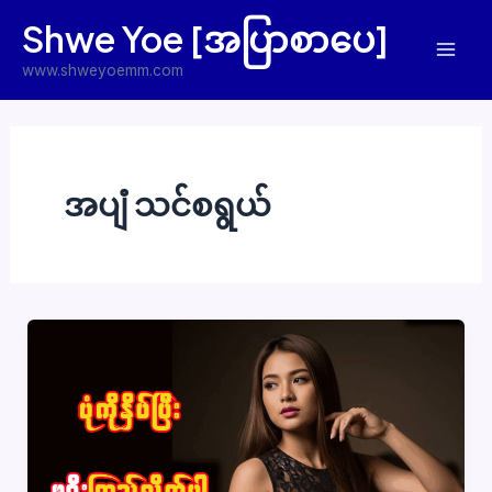
Skip
Shwe Yoe [အပြာစာပေ]
to
Mai
content
www.shweyoemm.com
Men
အပျံ သင်စရွယ်