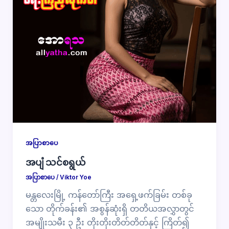
အပြာစာပေ
အပျံ သင်စရွယ်
အပြာစာပေ
/
Viktor Yoe
မန္တလေးမြို့ ကန်တော်ကြီး အရှေ့ဖက်ခြမ်း တစ်ခု
သော တိုက်ခန်း၏ အစွန်ဆုံးရှိ တတိယအလွှာတွင်
အမျိုးသမီး ၃ ဦး တိုးတိုးတိတ်တိတ်နှင့် ကြိတ်၍