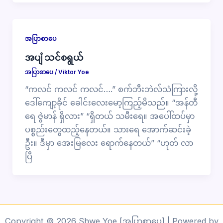
အပြာစာပေ
အပျံ သင်စရွယ်
အပြာစာပေ
/
Viktor Yoe
“ကလင် ကလင် ကလင်….” စက်ဘီးဘဲလ်သံကြားလို့
ဒေါ်ကျော့ခိုင် ခေါင်းလေးမော့ကြည့်မိသည်။ “အန်တီ
ရေ ဇွဲမာန် ရှိလား” “ရှိတယ် သမီးရေ။ အပေါ်ထပ်မှာ
ပစ္စည်းတွေထည့်နေတယ်။ သားရေ အောက်ဆင်းခဲ့
ဦး။ ဒီမှာ အေးမြလေး ရောက်နေတယ်” “ဟုတ် လာ
ပြီ
Copyright © 2026 Shwe Yoe [အပြာစာပေ] | Powered by