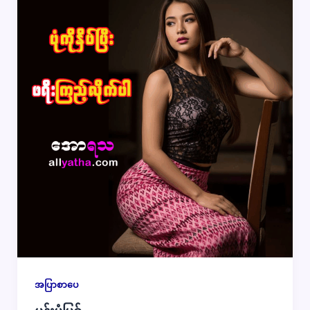
အပြာစာပေ