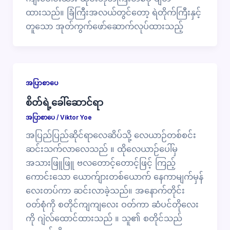
ထားသည်။ ခြံကြီးအလယ်တွင်တော့ ရဲတိုက်ကြီးနှင့်
တူသော အုတ်ကွက်ဖော်ဆောက်လုပ်ထားသည့်
အပြာစာပေ
စိတ်ရဲ့ခေါ်ဆောင်ရာ
အပြာစာပေ
/
Viktor Yoe
အပြည်ပြည်ဆိုင်ရာလေဆိပ်သို့ လေယာဉ်တစ်စင်း
ဆင်းသက်လာလေသည် ။ ထိုလေယာဉ်ပေါ်မှ
အသားဖြူဖြူ ဗလတောင့်တောင့်ဖြင့် ကြည့်
ကောင်းသော ယောက်ျားတစ်ယောက် နေကာမျက်မှန်
လေးတပ်ကာ ဆင်းလာခဲ့သည်။ အနောက်တိုင်း
ဝတ်စုံကို စတိုင်ကျကျလေး ဝတ်ကာ ဆံပင်တိုလေး
ကို ဂျဲလ်ထောင်ထားသည် ။ သူ၏ စတိုင်သည်