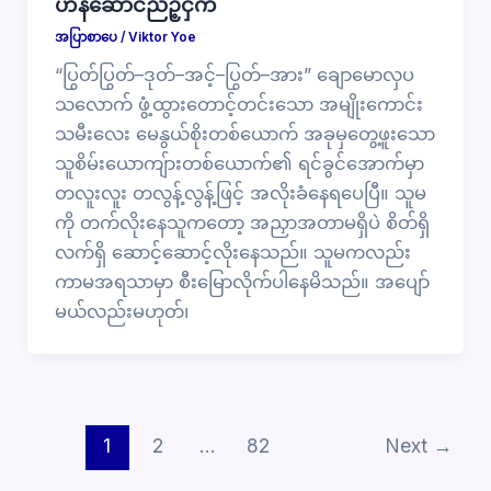
ဟန်ဆောင်ညဉ့်ငှက်
အပြာစာပေ
/
Viktor Yoe
“ပြွတ်ပြွတ်–ဒုတ်–အင့်–ပြွတ်–အား” ချောမောလှပ
သလောက် ဖွံ့ထွားတောင့်တင်းသော အမျိုးကောင်း
သမီးလေး မေနွယ်စိုးတစ်ယောက် အခုမှတွေ့ဖူးသော
သူစိမ်းယောကျ်ားတစ်ယောက်၏ ရင်ခွင်အောက်မှာ
တလူးလူး တလွန့်လွန့်ဖြင့် အလိုးခံနေရပေပြီ။ သူမ
ကို တက်လိုးနေသူကတော့ အညှာအတာမရှိပဲ စိတ်ရှိ
လက်ရှိ ဆောင့်ဆောင့်လိုးနေသည်။ သူမကလည်း
ကာမအရသာမှာ စီးမြောလိုက်ပါနေမိသည်။ အပျော်
မယ်လည်းမဟုတ်၊
1
2
…
82
Next
→