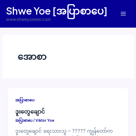
Skip
Shwe Yoe [အပြာစာပေ]
to
Mai
content
www.shweyoemm.com
Men
အောစာ
အပြာစာပေ
ဒူးတွေချောင်
အပြာစာပေ
/
Viktor Yoe
ဒူးတွေချောင် ရေးသားသူ – ????? ကျွန်တော်က