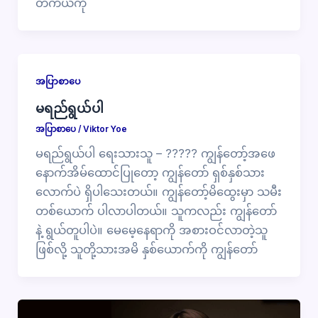
တကယ်ကို
အပြာစာပေ
မရည်ရွယ်ပါ
အပြာစာပေ
/
Viktor Yoe
မရည်ရွယ်ပါ ရေးသားသူ – ????? ကျွန်တော့်အဖေ
နောက်အိမ်ထောင်ပြုတော့ ကျွန်တော် ရှစ်နှစ်သား
လောက်ပဲ ရှိပါသေးတယ်။ ကျွန်တော့်မိထွေးမှာ သမီး
တစ်ယောက် ပါလာပါတယ်။ သူကလည်း ကျွန်တော်
နဲ့ ရွယ်တူပါပဲ။ မေမေ့နေရာကို အစားဝင်လာတဲ့သူ
ဖြစ်လို့ သူတို့သားအမိ နှစ်ယောက်ကို ကျွန်တော်