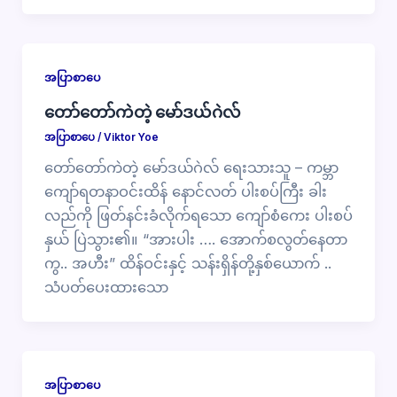
အပြာစာပေ
တော်တော်ကဲတဲ့ မော်ဒယ်ဂဲလ်
အပြာစာပေ
/
Viktor Yoe
တော်တော်ကဲတဲ့ မော်ဒယ်ဂဲလ် ရေးသားသူ – ကမ္ဘာ
ကျော်ရတနာဝင်းထိန် နောင်လတ် ပါးစပ်ကြီး ခါး
လည်ကို ဖြတ်နင်းခံလိုက်ရသော ကျော်စံကေး ပါးစပ်
နှယ် ပြဲသွား၏။ “အားပါး …. အောက်စလွတ်နေတာ
ကွ.. အဟီး” ထိန်ဝင်းနှင့် သန်းရှိန်တို့နှစ်ယောက် ..
သံပတ်ပေးထားသော
အပြာစာပေ