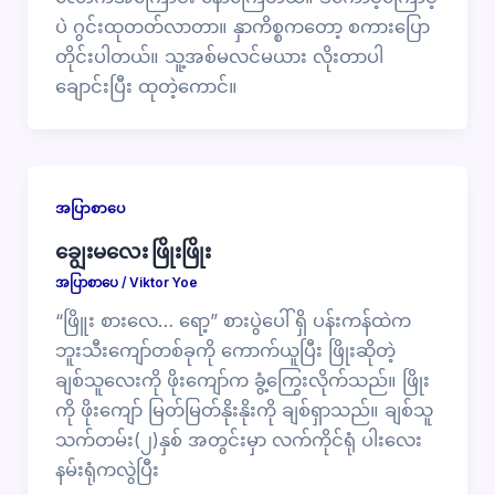
ပဲ ဂွင်းထုတတ်လာတာ။ နှာကိစ္စကတော့ စကားပြော
တိုင်းပါတယ်။ သူ့အစ်မလင်မယား လိုးတာပါ
ချောင်းပြီး ထုတဲ့ကောင်။
အပြာစာပေ
ချွေးမလေး ဖြိုးဖြိုး
အပြာစာပေ
/
Viktor Yoe
“ဖြိူး စားလေ… ရော့” စားပွဲပေါ် ရှိ ပန်းကန်ထဲက
ဘူးသီးကျော်တစ်ခုကို ကောက်ယူပြီး ဖြိုးဆိုတဲ့
ချစ်သူလေးကို ဖိုးကျော်က ခွံ့ကြွေးလိုက်သည်။ ဖြိုး
ကို ဖိုးကျော် မြတ်မြတ်နိုးနိုးကို ချစ်ရှာသည်။ ချစ်သူ
သက်တမ်း(၂)နှစ် အတွင်းမှာ လက်ကိုင်ရုံ ပါးလေး
နမ်းရုံကလွဲပြီး