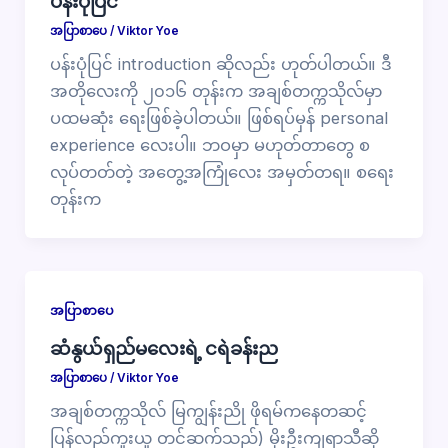
ပန်းပုံပြင်
အပြာစာပေ
/
Viktor Yoe
ပန်းပုံပြင် introduction ဆိုလည်း ဟုတ်ပါတယ်။ ဒီ
အတိုလေးကို ၂၀၁၆ တုန်းက အချစ်တက္ကသိုလ်မှာ
ပထမဆုံး ရေးဖြစ်ခဲ့ပါတယ်။ ဖြစ်ရပ်မှန် personal
experience လေးပါ။ ဘဝမှာ မဟုတ်တာတွေ စ
လုပ်တတ်တဲ့ အတွေ့အကြုံလေး အမှတ်တရ။ စရေး
တုန်းက
အပြာစာပေ
ဆံနွယ်ရှည်မလေးရဲ့ ငရဲခန်းည
အပြာစာပေ
/
Viktor Yoe
အချစ်တက္ကသိုလ် မြကျွန်းညို ဖိုရမ်ကနေတဆင့်
ပြန်လည်ကူးယူ တင်ဆက်သည်) မိုးဦးကျရာသီဆို