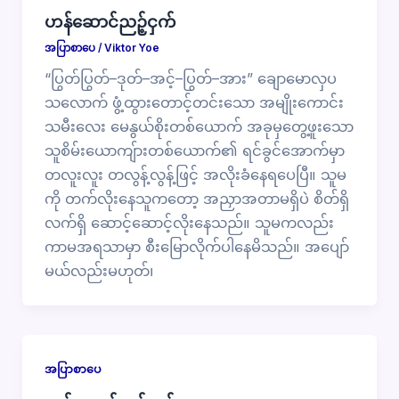
ဟန်ဆောင်ညဉ့်ငှက်
အပြာစာပေ
/
Viktor Yoe
“ပြွတ်ပြွတ်–ဒုတ်–အင့်–ပြွတ်–အား” ချောမောလှပ
သလောက် ဖွံ့ထွားတောင့်တင်းသော အမျိုးကောင်း
သမီးလေး မေနွယ်စိုးတစ်ယောက် အခုမှတွေ့ဖူးသော
သူစိမ်းယောကျ်ားတစ်ယောက်၏ ရင်ခွင်အောက်မှာ
တလူးလူး တလွန့်လွန့်ဖြင့် အလိုးခံနေရပေပြီ။ သူမ
ကို တက်လိုးနေသူကတော့ အညှာအတာမရှိပဲ စိတ်ရှိ
လက်ရှိ ဆောင့်ဆောင့်လိုးနေသည်။ သူမကလည်း
ကာမအရသာမှာ စီးမြောလိုက်ပါနေမိသည်။ အပျော်
မယ်လည်းမဟုတ်၊
အပြာစာပေ