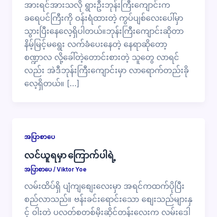
အားရင်အားသလို ရွားဦးဘုန်းကြီးကျောင်းက
ခရေပင်ကြီးကို ဝန်းရံထားတဲ့ ကွပ်ပျစ်လေးပေါ်မှာ
သွားပြီးနေလေ့ရှိပါတယ်။ဘုန်းကြီးကျောင်းဆိုတာ
နိမ့်မြင့်မရွေး လက်ခံပေးနေတဲ့ နေရာဆိုတော့
စဏ္ဍာလ လို့ခေါ်တဲ့တောင်းစားတဲ့ သူတွေ လာရင်
လည်း အဲဒီဘုန်းကြီးကျောင်းမှာ လာရောက်တည်းခို
လေ့ရှိတယ်။ […]
အပြာစာပေ
လင်ယူရမှာ ကြောက်ပါရဲ့
အပြာစာပေ
/
Viktor Yoe
လမ်းထိပ်ရှိ ပျံကျစျေးလေးမှာ အရင်ကထက်ပိုပြီး
စည်လာသည်။ ဗန်းခင်းရောင်းသော စျေးသည်များနှ
င့် ဝါးတဲ ပလတ်စတစ်မိုးဆိုင်တန်းလေးက လမ်းဒေါ