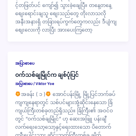
င့်တဖြတ်ပင် ကျော်၍ သွားခဲ့ချေပြီ။ တနေ့တနေ့
စျေးရောင်းချသူ စျေးသည်တွေ တိုးလာသလို
အနီးအနားရှိ တခြားရပ်ကွက်တွေကလည်း ဒီပျံကျ
စျေးလေးကို လာပြီး အားပေးကြတော့
အပြာစာပေ
ဝက်သစ်ချမြိုင်က ချစ်ပုံပြင်
အပြာစာပေ
/
Viktor Yoe
အခန်း ( ၁ )
အောင်ပန်းမြို့ မြို့ပြင်ဘက်ခပ်
ကျကျနေရာတွင် သစ်ပင်များအုံ့ဆိုင်းနေသော ခြံ
ကျယ်ကြီးတစ်ခုတည်ရှိသည်။ ခြံကြီး၏ အဝင်ဝ
တွင် “ဝက်သစ်ချမြိုင်” ဟု ဆေးအဖြူ ပန်းချီ
လက်ရေးသော့သော့နှင့်ရေးထားသော ပိတောက်
ကျီးပေါင်းသား ဆိုင်းဘုတ်ကြီးတစ်ခု ချိတ်