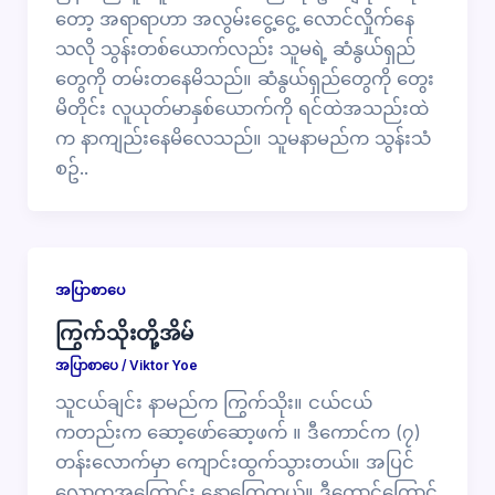
တော့ အရာရာဟာ အလွမ်းငွေ့ငွေ့ လောင်လှိုက်နေ
သလို သွန်းတစ်ယောက်လည်း သူမရဲ့ ဆံနွယ်ရှည်
တွေကို တမ်းတ​နေမိသည်။ ဆံနွယ်ရှည်တွေကို​ တွေး
မိတိုင်း လူယုတ်မာနှစ်ယောက်ကို ရင်ထဲအသည်းထဲ
က နာကျည်းနေမိလေသည်။ သူမနာမည်က သွန်းသံ
စဥ်..
အပြာစာပေ
ကြွက်သိုးတို့အိမ်
အပြာစာပေ
/
Viktor Yoe
သူငယ်ချင်း နာမည်က ကြွက်သိုး။ ငယ်ငယ်
ကတည်းက ဆော့ဖော်ဆော့ဖက် ။ ဒီကောင်က (၇)
တန်းလောက်မှာ ကျောင်းထွက်သွားတယ်။ အပြင်
လောကအကြောင်း နောကြေတယ်။ ဒီကောင့်ကြောင့်