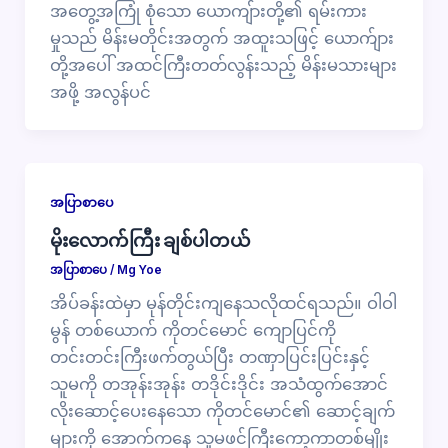
အတွေ့အကြုံ စုံသော ယောကျ်ားတို့၏ ရမ်းကား
မှုသည် မိန်းမတိုင်းအတွက် အထူးသဖြင့် ယောက်ျား
တို့အပေါ် အထင်ကြီးတတ်လွန်းသည့် မိန်းမသားများ
အဖို့ အလွန်ပင်
အပြာစာပေ
မိုးလောက်ကြီး ချစ်ပါတယ်
အပြာစာပေ
/
Mg Yoe
အိပ်ခန်းထဲမှာ မုန်တိုင်းကျနေသလိုထင်ရသည်။ ဝါဝါ
မွန် တစ်ယောက် ကိုတင်မောင် ကျောပြင်ကို
တင်းတင်းကြီးဖက်တွယ်ပြီး တဏှာပြင်းပြင်းနှင့်
သူမကို တအုန်းအုန်း တဒိုင်းဒိုင်း အသံထွက်အောင်
လိုးဆောင့်ပေးနေသော ကိုတင်မောင်၏ ဆောင့်ချက်
များကို အောက်ကနေ သူမဖင်ကြီးကော့ကာတစ်မျိုး