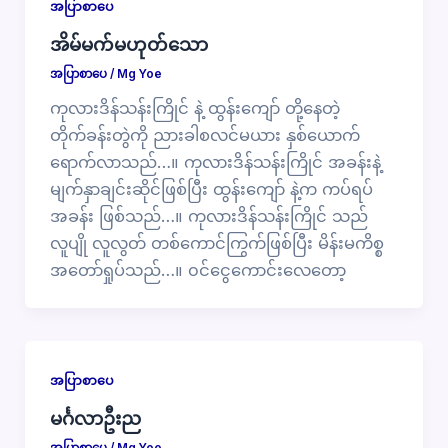
အပြာစာပေ
အိမ်မက်မဟုတ်သော
အပြာစာပေ
/
Mg Yoe
ကုလားဒိန်သန်းကြိုင် နဲ့ ထွန်းကျော် တို့နေတဲ့
တိုက်ခန်းတွဲကို ညားခါစလင်မယား နှစ်ယောက်
ရောက်လာသည်…။ ကုလားဒိန်သန်းကြိုင် အခန်းနဲ့
မျက်နှာချင်းဆိုင်ဖြစ်ပြီး ထွန်းကျော် နဲ့က ကပ်ရပ်
အခန်း ဖြစ်သည်…။ ကုလားဒိန်သန်းကြိုင် သည်
လူပျို လူလွတ် တစ်ကောင်ကြွက်ဖြစ်ပြီး မိန်းမကိစ္စ
အတော်ရှုပ်သည်…။ ၀င်ငွေကောင်းလေတော့
အပြာစာပေ
မင်္ဂလာဦးည
အပြာစာပေ
/
Mg Yoe