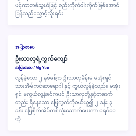
ပင့်ကာတစ်သွယ်ဖြင့် စည်းကိုက်ဝါးကိုက်ဖြစ်အောင်
ပြန်လည်ညှောင့်လိုးရင်း
အပြာစာပေ
ဦးသာလှရဲ့ကွက်ကျော်
အပြာစာပေ
/
Mg Yoe
လွန်ခဲ့သော ၂ နှစ်ခန့်က ဦးသာလှမိန်းမ မအုံးရှင်
သားအိမ်ကင်ဆာရောဂါ နှင့် ကွယ်လွန်ခဲ့သည်။ မအုံး
ရှင် မကွယ်လွန်ခင်ကပင် ဦးသာလှတို့နှင့်တဆက်
တည်း ရှိနေသော မြေကွက်ကိုဝယ်ယူ၍ ၂ ခန်း ၃
ခန်း မြေစိုက်အိမ်တစ်လုံးဆောက်ပေးကာ မရင်မေ
ကို