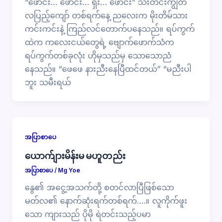
“ဖောင်း… ဖောင်း… ရှီး… ဖောင်း” သီးတင်းကျွတ်
လပြည့်ကျော် တစ်ရက်နေ့ ညလေးက မိုးတိမ်သား
ကင်းကင်းနဲ့ ကြည်လင်တောက်ပနေသည်။ ရပ်ကွက်
ထဲက ကလေးငယ်တွေရဲ့ ဗျောက်ဖောက်သံက
ရပ်ကွက်တစ်ခုလုံး ဟိုမှသည်မှ သောသောညံ
နေသည်။ “ဖေဖေ နားညီးနေပြီထင်တယ်” “မညီးပါ
ဘူး သမီးရယ်
အပြာစာပေ
ယောက်ျားမိန်းမ မဟူတည်း
အပြာစာပေ
/
Mg Yoe
နွေ၏ အငွေ့အသက်တို့ စတင်လာပြီဖြစ်သော
မတ်လ၏ နောက်ဆုံးရက်တစ်ရက်….။ လူကိုက်ဖူး
သော ကျားသည် ပိုမို ရဲတင်းသည့်ပမာ