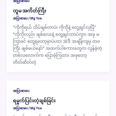
အပြာစာပေ
တူမ အကိတ်ကြီး
အပြာစာပေ
/
Mg Yoe
“ကိုကိုရယ် သိပ်ချစ်တာပဲ၊ ကိုကိုနဲ့ တွေ့ချင်လှပြီ”
“ကိုကိုလည်း ချစ်လေးနဲ့ တွေ့ချင်တာပဲကွာ၊ အခု မ
ကြာခင် တွေ့ရတော့မှာပဲဟာ၊ အဲဒီ အချိန်ကျမှ တဝ
ကြီး ချစ်မယ်နော်” အထက်ပါစကားတွေက လွန်ခဲ့တဲ့
တစ်လလောက်က ပြောခဲ့ကြတာ၊ အခုတော့
တိတ်ဆိတ်တဲ့
အပြာစာပေ
ရမ္မက်ပြင်းတဲ့ချစ်ခြင်း
အပြာစာပေ
/
Mg Yoe