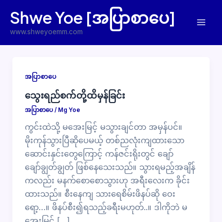
Skip
Shwe Yoe [အပြာစာပေ]
to
Mai
content
www.shweyoemm.com
Men
အပြာစာပေ
သွေးရည်စက်တို့ထိမှန်ခြင်း
အပြာစာပေ
/
Mg Yoe
ကွင်းထဲသို့ မအေးမြင့် မသွားချင်တာ အမှန်ပင်။
မိုးကုန်သွားပြီဆိုပေမယ့် တစ်ညလုံးကျထားသော
ဆောင်းနှင်းတွေကြောင့် ကန်ဇင်းရိုးတွင် ချော်
ချော်ချွတ်ချွတ် ဖြစ်နေသေးသည်။ သွားရမည့်အချိန်
ကလည်း မနက်စောစောသွားဟု အရီးလေးက ခိုင်း
ထားသည်။ စီးနေကျ သားရေစိမ်းဖိနပ်ဆို ဝေး
ရော့…။ ဖိနပ်စီး၍ရသည့်ခရီးမဟုတ်..။ ဒါကိုဘဲ မ
အေးမြင့် […]