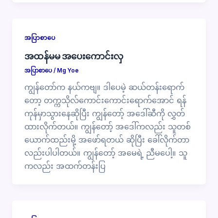
အပြာစာပေ
အထန်မမ အပေးကောင်းလှ
အပြာစာပေ
/
Mg Yoe
ကျွန်တော်က နယ်ကဗျ။ ဒါပေမဲ့ ဆယ်တန်းရောက်
တော့ တက္ကသိုလ်ကောင်းကောင်းရောက်အောင် ရန်
ကုန်မှာသွားနေဆိုပြီး ကျွန်တော့် အဒေါ်ဆီကို လွှတ်
ထားလိုက်တယ်။ ကျွန်တော့် အဒေါ်ကလည်း သူတစ်
ယောက်ထည်းမို့ အဖော်ရတယ် ဆိုပြီး ခေါ်လိုက်တာ
လည်းပါပါတယ်။ ကျွန်တော့် အမေရဲ့ ညီမပေါ့။ သူ
ကလည်း အထက်တန်းပြ