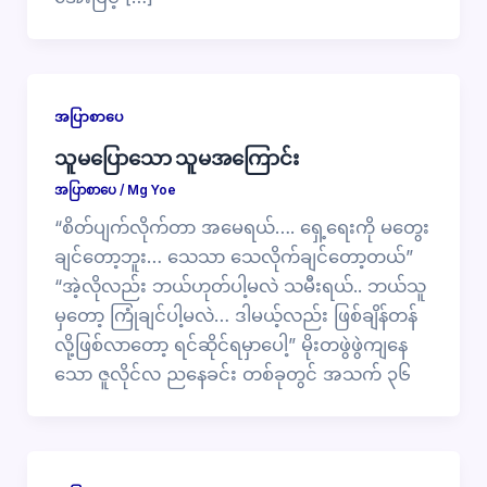
အပြာစာပေ
သူမပြောသော သူမအကြောင်း
အပြာစာပေ
/
Mg Yoe
“စိတ်ပျက်လိုက်တာ အမေရယ်…. ရှေ့ရေးကို မတွေး
ချင်တော့ဘူး… သေသာ သေလိုက်ချင်တော့တယ်”
“အဲ့လိုလည်း ဘယ်ဟုတ်ပါ့မလဲ သမီးရယ်.. ဘယ်သူ
မှတော့ ကြုံချင်ပါ့မလဲ… ဒါမယ့်လည်း ဖြစ်ချိန်တန်
လို့ဖြစ်လာတော့ ရင်ဆိုင်ရမှာပေါ့” မိုးတဖွဲဖွဲကျနေ
သော ဇူလိုင်လ ညနေခင်း တစ်ခုတွင် အသက် ၃၆