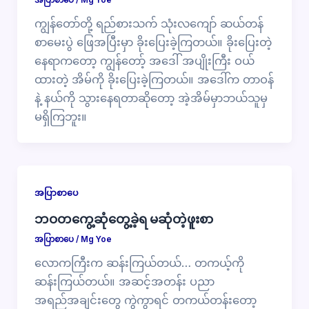
ကျွန်တော်တို့ ရည်စားသက် သုံးလကျော် ဆယ်တန်
စာမေးပွဲ ဖြေအပြီးမှာ ခိုးပြေးခဲ့ကြတယ်။ ခိုးပြေးတဲ့
နေရာကတော့ ကျွန်တော့် အဒေါ် အပျိုးကြီး ဝယ်
ထားတဲ့ အိမ်ကို ခိုးပြေးခဲ့ကြတယ်။ အဒေါ်က တာဝန်
နဲ့ နယ်ကို သွားနေရတာဆိုတော့ အဲ့အိမ်မှာဘယ်သူမှ
မရှိကြဘူး။
အပြာစာပေ
ဘဝတကွေ့ဆုံတွေ့ခဲ့ရ မဆုံတဲ့ဖူးစာ
အပြာစာပေ
/
Mg Yoe
လောကကြီးက ဆန်းကြယ်တယ်… တကယ့်ကို
ဆန်းကြယ်တယ်။ အဆင့်အတန်း ပညာ
အရည်အချင်းတွေ ကွဲကွာရင် တကယ်တန်းတော့