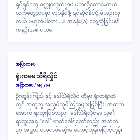
ရုပ်ရှင်တွေ ဝတ္တုတွေထဲမှာပဲ ဖတ်လို့ကောင်းတယ်
လက်တွေ့ဘဝမှာ လုပ်နိုင်ဖို့ ရင်ဆိုင်နိုင်ဖို့ ခဲယဉ်းလှ
တယ် မဟုတ်ပါလား….။ အခန်း(၁) တွေ့ဆုံခြင်း၏
ကနဦးအစ ပထမ
အပြာစာပေ
ရုံးကမမ သီရိလှိုင်
အပြာစာပေ
/
Mg Yoe
ဦးထွန်းကြည် နှင့် ဒေါ်သီရိလှိုင် တို့မှာ ရုံးတရုံးထဲ
တွင် အတူတူ အလုပ်လုပ်ကြသူများဖြစ်ပြီး၊ အထက်
အောက် ရာထူးဖြစ်သည်။ ဒေါ်သီရိလှိုင်မှာ သူ၏
ရာထူးအရ “ဒေါ်” တတ်ခေါ်ရသော်လည်း အသက်
၃၇ အရွယ် တခုလပ်မုဆိုးမ တောင့်တုန်းဖြောင့်တုန်း